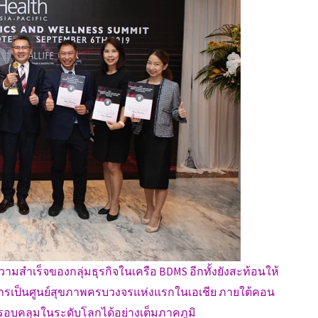
วามสำเร็จของกลุ่มธุรกิจในเครือ BDMS อีกทั้งยังสะท้อนให้
นสู่การเป็นศูนย์สุขภาพครบวงจรแห่งแรกในเอเชีย ภายใต้คอน
ารครอบคลุมในระดับโลกได้อย่างเต็มภาคภูมิ