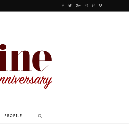
F
T
G
I
P
V
a
w
o
n
i
i
c
i
o
s
n
m
e
t
g
t
t
e
b
t
l
a
e
o
o
e
e
g
r
o
r
P
r
e
k
l
a
s
u
m
t
s
PROFILE