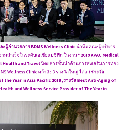
 และผู้อำนวยการ BDMS Wellness Clinic
นำทีมคณะผู้บริหาร
ความสำเร็จในระดับเอเชียแปซิฟิก ในงาน
“2019 APAC Medical
l Health and Travel
นิตยสารชั้นนำด้านการส่งเสริมการท่อง
MS Wellness Clinic คว้าถึง 3 รางวัลใหญ่ ได้แก่
รางวัล
 the Year in Asia Pacific 2019 ,รางวัล Best Anti-Aging of
 Health and Wellness Service Provider of The Year in