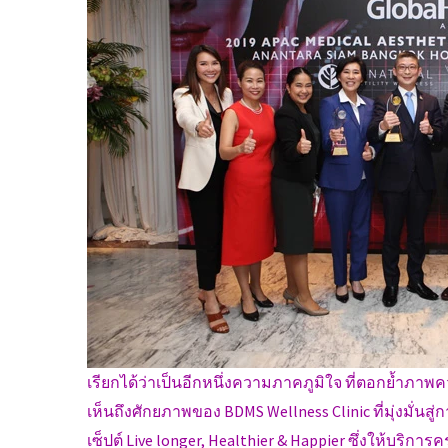
เรียกได้ว่าเป็นอีกหนึ่งความภาคภูมิใจ ที่ตอกย้ำภาพค
เห็นถึงศักยภาพของ BDMS Wellness Clinic ที่มุ่งมั่
เซ็ปต์ Live longer, Healthier & Happier ซึ่งให้บริก