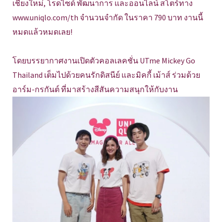
เชียงใหม่, โรดไซด์ พัฒนาการ และออนไลน์ สโตร์ทาง
www.uniqlo.com/th จำนวนจำกัด ในราคา 790 บาท งานนี้
หมดแล้วหมดเลย!
โดยบรรยากาศงานเปิดตัวคอลเลคชั่น UTme Mickey Go
Thailand เต็มไปด้วยคนรักดิสนีย์ และมิคกี้ เม้าส์ ร่วมด้วย
อาร์ม-กรกันต์ ที่มาสร้างสีสันความสนุกให้กับงาน