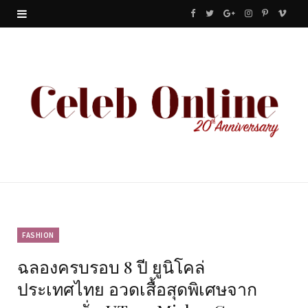
F
T
G
I
P
V
a
w
o
n
i
i
c
i
o
s
n
m
e
t
g
t
t
e
b
t
l
a
e
o
o
e
e
g
r
o
r
P
r
e
k
l
a
s
u
m
t
FASHION
ฉลองครบรอบ 8 ปี ยูนิโคล่
s
ประเทศไทย อวดเสื้อสุดพิเศษจาก