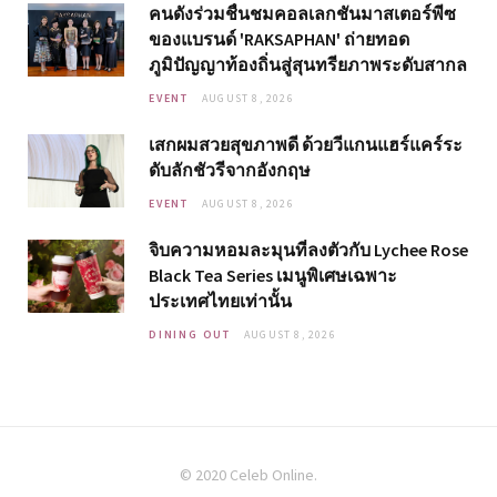
คนดังร่วมชื่นชมคอลเลกชันมาสเตอร์พีซ
ของแบรนด์ 'RAKSAPHAN' ถ่ายทอด
ภูมิปัญญาท้องถิ่นสู่สุนทรียภาพระดับสากล
EVENT
AUGUST 8, 2026
เสกผมสวยสุขภาพดี ด้วยวีแกนแฮร์แคร์ระ
ดับลักชัวรีจากอังกฤษ
EVENT
AUGUST 8, 2026
จิบความหอมละมุนที่ลงตัวกับ Lychee Rose
Black Tea Series เมนูพิเศษเฉพาะ
ประเทศไทยเท่านั้น
DINING OUT
AUGUST 8, 2026
© 2020 Celeb Online.