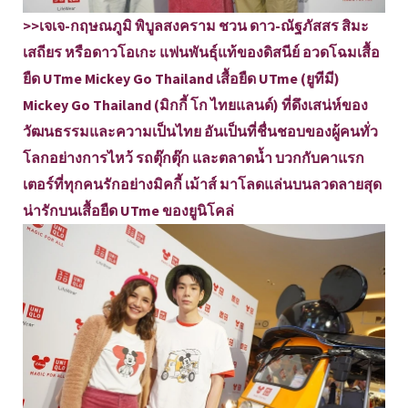
>>เจเจ-กฤษณภูมิ พิบูลสงคราม ชวน ดาว-ณัฐภัสสร สิมะ
เสถียร หรือดาวโอเกะ แฟนพันธุ์แท้ของดิสนีย์ อวดโฉมเสื้อ
ยืด UTme Mickey Go Thailand เสื้อยืด UTme (ยูทีมี)
Mickey Go Thailand (มิกกี้ โก ไทยแลนด์) ที่ดึงเสน่ห์ของ
วัฒนธรรมและความเป็นไทย อันเป็นที่ชื่นชอบของผู้คนทั่ว
โลกอย่างการไหว้ รถตุ๊กตุ๊ก และตลาดน้ำ บวกกับคาแรก
เตอร์ที่ทุกคนรักอย่างมิคกี้ เม้าส์ มาโลดแล่นบนลวดลายสุด
น่ารักบนเสื้อยืด UTme ของยูนิโคล่