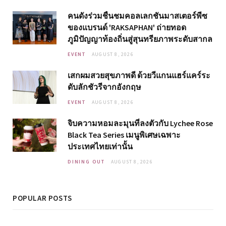
คนดังร่วมชื่นชมคอลเลกชันมาสเตอร์พีซ
ของแบรนด์ 'RAKSAPHAN' ถ่ายทอด
ภูมิปัญญาท้องถิ่นสู่สุนทรียภาพระดับสากล
EVENT
AUGUST 8, 2026
เสกผมสวยสุขภาพดี ด้วยวีแกนแฮร์แคร์ระ
ดับลักชัวรีจากอังกฤษ
EVENT
AUGUST 8, 2026
จิบความหอมละมุนที่ลงตัวกับ Lychee Rose
Black Tea Series เมนูพิเศษเฉพาะ
ประเทศไทยเท่านั้น
DINING OUT
AUGUST 8, 2026
POPULAR POSTS