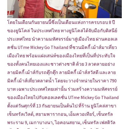
โดยในเดือนกันยายนนี้ซึ่งเป็นเดือนแห่งการครบรอบ 8 ปี
ของยูนิโคล่ ในประเทศไทย ทางยูนิโคล่ได้จับมือกับดิสนีย์
ประเทศไทย นำความมหัศจรรย์มาสู่เมืองไทย ผ่านคอลเล
คชั่น UTme Mickey Go Thailand ที่ชวนมิคกี้ เม้าส์มาเที่ยว
เมืองไทย พร้อมแฝงเสน่ห์ของเมืองไทยที่เป็นที่ประทับใจ
ของทั้งคนไทยเองและชาวต่างชาติ ด้วย 3 ลวดลายอย่าง
ลายมิคกี้ เม้าส์กับรถตุ๊กตุ๊ก ลายมิคกี้ เม้าส์สวัสดี และลาย
มิคกี้ เม้าส์เที่ยวตลาดน้ำ โดยจะวางจำหน่ายในราคา 790
บาท เฉพาะประเทศไทยเท่านั้น ร่วมสร้างความมหัศจรรย์
ของเมืองไทยไปกับคอลเลคชั่น UTme Mickey Go Thailand
ตั้งแต่วันศุกร์ที่ 13 กันยายนเป็นต้นไป ที่ร้าน ยูนิโคล่สาขา
เซ็นทรัลเวิลด์, สยามพารากอน, เอ็มควอเทียร์, เซ็นทรัล
พระราม 9, เมกาบางนา, ไอคอนสยาม, เซ็นทรัล เฟสติวัล