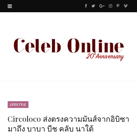
F
T
G
I
P
V
a
w
o
n
i
i
c
i
o
s
n
m
e
t
g
t
t
e
b
t
l
a
e
o
o
e
e
g
r
o
r
P
r
e
k
l
a
s
u
m
t
LIFESTYLE
Circoloco ส่งตรงความมันส์จากอิบิซา
s
มาถึง บาบา บีช คลับ นาใต้