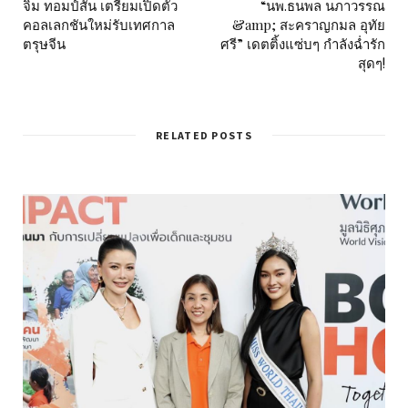
จิม ทอมป์สัน เตรียมเปิดตัว
“นพ.ธนพล นภาวรรณ
คอลเลกชันใหม่รับเทศกาล
&amp; สะคราญกมล อุทัย
ตรุษจีน
ศรี” เดตติ้งแซ่บๆ กำลังฉ่ำรัก
สุดๆ!
RELATED POSTS