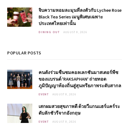
จิบความหอมละมุนที่ลงตัวกับ Lychee Rose
Black Tea Series เมนูพิเศษเฉพาะ
ประเทศไทยเท่านั้น
DINING OUT
AUGUST 8, 2026
POPULAR POSTS
คนดังร่วมชื่นชมคอลเลกชันมาสเตอร์พีซ
ของแบรนด์ 'RAKSAPHAN' ถ่ายทอด
ภูมิปัญญาท้องถิ่นสู่สุนทรียภาพระดับสากล
EVENT
AUGUST 8, 2026
เสกผมสวยสุขภาพดี ด้วยวีแกนแฮร์แคร์ระ
ดับลักชัวรีจากอังกฤษ
EVENT
AUGUST 8, 2026