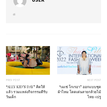
W
e
b
s
i
t
e
PREV POST
NEXT POST
“ALLY KID’S DAY” คิดให้
“เมเช่ โกเรอา” ออกแบบชุด
แล้ว รวมแหล่งกิจกรรมดีรับ
ผ้าไหม โดดเด่นลายกล้วยไม้
วันเด็ก
ไทย-เปรู