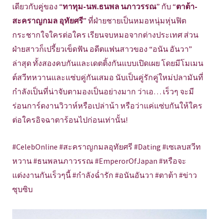
เดียวกับคู่ของ “
ทาทุม-นพ.ธนพล นภาวรรณ
” กับ “
ตาต้า-
สะคราญกมล อุทัยศรี
” ที่ฝ่ายชายเป็นหมอหนุ่มหุ่นฟิต
กระชากใจใครต่อใคร เรียนจบหมอจากต่างประเทศ ส่วน
ฝ่ายสาวก็เปรี้ยวเข็ดฟัน อดีตแฟนสาวของ “อนัน อันวา”
ล่าสุด ทั้งสองคบกันและเดตติ้งกันแบบเปิดเผย โดยมีโมเมน
ต์สวีทหวานและแซ่บคู่กันเสมอ นับเป็นคู่รักคู่ใหม่ปลามันที่
กำลังเป็นที่น่าจับตามองเป็นอย่างมาก ว่าเอ… เร็วๆ จะมี
ร่อนการ์ดงานวิวาห์หรือเปล่าน้า หรือว่าแค่แซ่บกันให้ใคร
ต่อใครอิจฉาตาร้อนไปก่อนเท่านั้น!
#CelebOnline #สะคราญกมลอุทัยศรี #Dating #เซเลบสวีท
หวาน #ธนพลนภาวรรณ #EmperorOfJapan #หรือจะ
แต่งงานกันเร็วๆนี้ #กำลังฉ่ำรัก #อนันอันวา #ตาต้า #ข่าว
ซุบซิบ