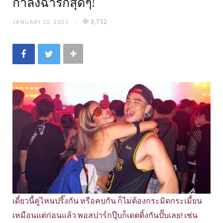
กำลังฉ่ำรักสุดๆ!
JANUARY 10, 2023
3,752
เดี๋ยวนี้คู่ไหนปริ๊งกัน หรือคบกัน ก็ไม่ต้องกระมิดกระเมี้ยน
เหมือนแต่ก่อนแล้ว พอสปาร์กปุ๊บก็เดตติ้งกันปั๊บเลย! เช่น