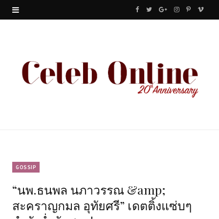
F
T
G
I
P
V
a
w
o
n
i
i
c
i
o
s
n
m
e
t
g
t
t
e
b
t
l
a
e
o
o
e
e
g
r
o
r
P
r
e
k
l
a
s
u
m
t
GOSSIP
“นพ.ธนพล นภาวรรณ &amp;
s
สะคราญกมล อุทัยศรี” เดตติ้งแซ่บๆ