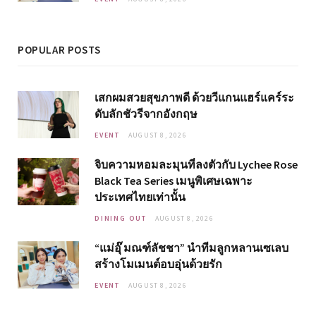
POPULAR POSTS
เสกผมสวยสุขภาพดี ด้วยวีแกนแฮร์แคร์ระ
ดับลักชัวรีจากอังกฤษ
EVENT
AUGUST 8, 2026
จิบความหอมละมุนที่ลงตัวกับ Lychee Rose
Black Tea Series เมนูพิเศษเฉพาะ
ประเทศไทยเท่านั้น
DINING OUT
AUGUST 8, 2026
“แม่อุ๊ มณฑ์ลัชชา” นำทีมลูกหลานเซเลบ
สร้างโมเมนต์อบอุ่นด้วยรัก
EVENT
AUGUST 8, 2026