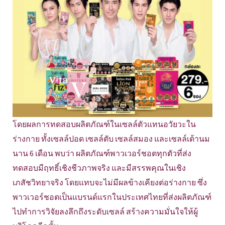
โดยผลการทดสอบผลิตภัณฑ์ในเซลล์ตัวแทนอวัยวะใน
ร่างกาย ทั้งเซลล์ปอด เซลล์ตับ เซลล์สมอง และเซลล์เต้านม
นาน 6 เดือน พบว่า ผลิตภัณฑ์พาวเวอร์ชอตทุกตัวที่ส่ง
ทดสอบมีฤทธิ์เชิงชีวภาพจริง และมีสรรพคุณในเชิง
เภสัชวิทยาจริง โดยแทบจะไม่มีผลข้างเคียงต่อร่างกาย ซึ่ง
พาวเวอร์ชอตเป็นแบรนด์แรกในประเทศไทยที่ส่งผลิตภัณฑ์
ไปทำการวิจัยลงลึกถึงระดับเซลล์ สร้างความมั่นใจให้ผู้