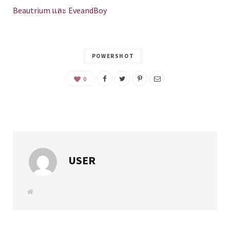
Beautrium และ EveandBoy
POWERSHOT
0
USER
W
e
b
s
i
t