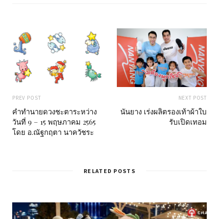
e
PREV POST
NEXT POST
คำทำนายดวงชะตาระหว่าง
นันยาง เร่งผลิตรองเท้าผ้าใบ
วันที่ 9 – 15 พฤษภาคม 2565
รับเปิดเทอม
โดย อ.ณัฐกฤตา นาควัชระ
RELATED POSTS