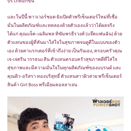
บริโภคอีกขั้น
และในปีนี้ พาวเวอร์ชอต ยังเปิดตัวพรีเซ็นเตอร์ใหม่ที่เชื่อ
มั่นในผลิตภัณฑ์และทดลองด้วยตัวเองแล้วว่าได้ผลจริง
ได้แก่ คุณแจ็ค-เฉลิมพล ทิฆัมพรธีรวงศ์ (แจ๊คแฟนฉัน) ด้วย
ตัวแทนของผู้ที่หันมาใส่ใจในสุขภาพจนดูดีในแบบของตัว
เอง ด้วยคาแรกเตอร์ที่เข้าถึงง่าย เป็นกันเอง, ครอบครัวคุณ
เจ-เจตริน วรรธนะสิน ตัวแทนครอบครัวสุขภาพดีที่ใส่ใจ
สุขภาพและมีความมั่นใจในทุกผลิตภัณฑ์ของแบรนด์ และ
คุณดิว-อริสรา ทองบริสุทธิ์ ตัวแทนสาวผิวสวย พรีเซ็นเตอร์
สินค้า Girl Boss พรีเมียมคอลลาเจน