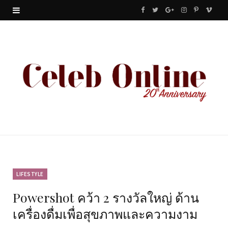
F
T
G
I
P
V
a
w
o
n
i
i
c
i
o
s
n
m
e
t
g
t
t
e
b
t
l
a
e
o
o
e
e
g
r
o
r
P
r
e
k
l
a
s
u
m
t
LIFESTYLE
Powershot คว้า 2 รางวัลใหญ่ ด้าน
s
เครื่องดื่มเพื่อสุขภาพและความงาม