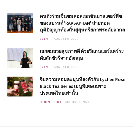
คนดังร่วมชื่นชมคอลเลกชันมาสเตอร์พีซ
ของแบรนด์ 'RAKSAPHAN' ถ่ายทอด
ภูมิปัญญาท้องถิ่นสู่สุนทรียภาพระดับสากล
EVENT
AUGUST 8, 2026
เสกผมสวยสุขภาพดี ด้วยวีแกนแฮร์แคร์ระ
ดับลักชัวรีจากอังกฤษ
EVENT
AUGUST 8, 2026
จิบความหอมละมุนที่ลงตัวกับ Lychee Rose
Black Tea Series เมนูพิเศษเฉพาะ
ประเทศไทยเท่านั้น
DINING OUT
AUGUST 8, 2026