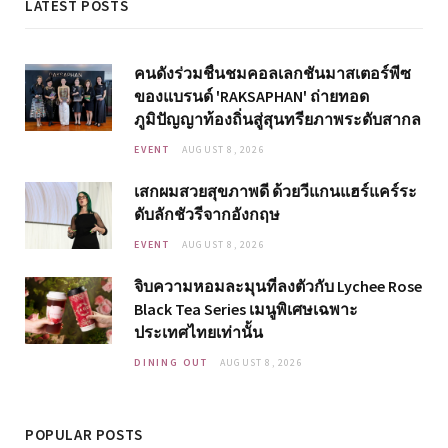
LATEST POSTS
คนดังร่วมชื่นชมคอลเลกชันมาสเตอร์พีซ
ของแบรนด์ 'RAKSAPHAN' ถ่ายทอด
ภูมิปัญญาท้องถิ่นสู่สุนทรียภาพระดับสากล
EVENT
AUGUST 8, 2026
เสกผมสวยสุขภาพดี ด้วยวีแกนแฮร์แคร์ระ
ดับลักชัวรีจากอังกฤษ
EVENT
AUGUST 8, 2026
จิบความหอมละมุนที่ลงตัวกับ Lychee Rose
Black Tea Series เมนูพิเศษเฉพาะ
ประเทศไทยเท่านั้น
DINING OUT
AUGUST 8, 2026
POPULAR POSTS