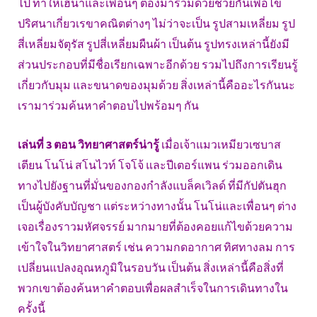
ไป ทำให้เฮนาและเพื่อนๆ ต้องมาร่วมด้วยช่วยกันเพื่อไข
ปริศนาเกี่ยวเรขาคณิตต่างๆ ไม่ว่าจะเป็น รูปสามเหลี่ยม รูป
สี่เหลี่ยมจัตุรัส รูปสี่เหลี่ยมผืนผ้า เป็นต้น รูปทรงเหล่านี้ยังมี
ส่วนประกอบที่มีชื่อเรียกเฉพาะอีกด้วย รวมไปถึงการเรียนรู้
เกี่ยวกับมุม และขนาดของมุมด้วย สิ่งเหล่านี้คืออะไรกันนะ
เรามาร่วมค้นหาคำตอบไปพร้อมๆ กัน
เล่นที่ 3 ตอน วิทยาศาสตร์น่ารู้
เมื่อเจ้าแมวเหมียวเซบาส
เตียน โนโน่ สโนไวท์ โจโจ้ และปีเตอร์แพน ร่วมออกเดิน
ทางไปยังฐานที่มั่นของกองกำลังแบล็คเวิลด์ ที่มีกัปตันฮุก
เป็นผู้บังคับบัญชา แต่ระหว่างทางนั้น โนโน่และเพื่อนๆ ต่าง
เจอเรื่องราวมหัศจรรย์ มากมายที่ต้องคอยแก้ไขด้วยความ
เข้าใจในวิทยาศาสตร์ เช่น ความกดอากาศ ทิศทางลม การ
เปลี่ยนแปลงอุณหภูมิในรอบวัน เป็นต้น สิ่งเหล่านี้คือสิ่งที่
พวกเขาต้องค้นหาคำตอบเพื่อผลสำเร็จในการเดินทางใน
ครั้งนี้