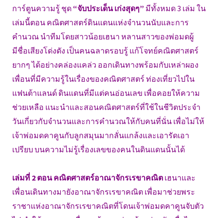
การ์ตูนความรู้ ชุด
“จับประเด็น เก่งสุดๆ”
มีทั้งหมด 3 เล่ม ใน
เล่มนี้ตอน คณิตศาสตร์ดินแดนแห่งจำนวนนับและการ
คำนวณ นำทีมโดยสาวน้อยเฮนา หลานสาวของพ่อมดผู้
มีชื่อเสียงโด่งดัง เป็นคนฉลาดรอบรู้ แก้โจทย์คณิตศาสตร์
ยากๆ ได้อย่างคล่องแคล่ว ออกเดินทางพร้อมกับเหล่าผอง
เพื่อนที่มีความรู้ในเรื่องของคณิตศาสตร์ ท่องเที่ยวไปใน
แฟนต้าแลนด์ ดินแดนที่มีแต่คนอ่อนเลข เพื่อคอยให้ความ
ช่วยเหลือ แนะนำและสอนคณิตศาสตร์ที่ใช้ในชีวิตประจำ
วันเกี่ยวกับจำนวนและการคำนวณให้กับคนที่นั่น เพื่อไม่ให้
เจ้าพ่อมดคาคูนกับลูกสมุนมากลั่นแกล้งและเอารัดเอา
เปรียบ บนความไม่รู้เรื่องเลขของคนในดินแดนนั้นได้
เล่มที่ 2 ตอน คณิตศาสตร์อาณาจักรเรขาคณิต
เฮนาและ
เพื่อนเดินทางมายังอาณาจักรเรขาคณิต เพื่อมาช่วยพระ
ราชาแห่งอาณาจักรเรขาคณิตที่โดนเจ้าพ่อมดคาคูนจับตัว