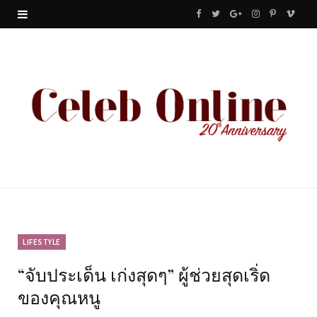
F
T
G
I
P
V
a
w
o
n
i
i
c
i
o
s
n
m
e
t
g
t
t
e
b
t
l
a
e
o
o
e
e
g
r
o
r
P
r
e
k
l
a
s
u
m
t
LIFESTYLE
“จับประเด็น เก่งสุดๆ” ผู้ช่วยสุดเริ่ด
s
ของคุณหนู