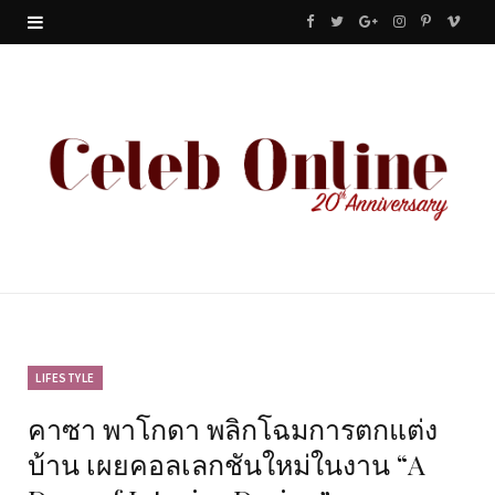
F
T
G
I
P
V
a
w
o
n
i
i
c
i
o
s
n
m
e
t
g
t
t
e
b
t
l
a
e
o
o
e
e
g
r
o
r
P
r
e
k
l
a
s
u
m
t
LIFESTYLE
คาซา พาโกดา พลิกโฉมการตกแต่ง
s
บ้าน เผยคอลเลกชันใหม่ในงาน “A