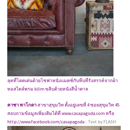
ลุคที่โดดเด่นด้วยโซฟาหนังแมตช์กับหีบที่รังสรรค์จากผ้า
ทอสไตล์พรม kilim ขลิบด้วยหนังสีน้ำตาล
คาซา พาโกดา
สาขาสุขุมวิท ตั้งอยู่เลขที่ 4 ซอยสุขุมวิท 45
สอบถามข้อมูลเพิ่มเติมได้ที่ www.casapagoda.com หรือ
http://www.facebook.com/casapagoda
:: Text by FLASH