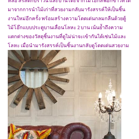
หล่อ สีรัสติกบราวน์ และบานโต๊ะจากไม้โอ๊กสีฟอกขาวที่ได้
มาจากการนำไม้เก่าที่สวยงามกลับมารังสรรค์ให้เป็นชิ้น
งานใหม่อีกครั้ง พร้อมสร้างความโดดเด่นกลมกลืนด้วยตู้
ไม้โอ๊กแบบประตูบานเลื่อนโลหะ 2 บาน เน้นย้ำถึงความ
แตกต่างของวัสดุชิ้นงานที่ดูไม่น่าจะเข้ากันได้เช่นไม้และ
โลหะ เมื่อนำมารังสรรค์เป็นชิ้นงานกลับดูโดดเด่นสวยงาม