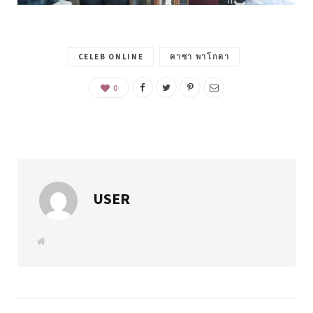
CELEB ONLINE
คาซา พาโกดา
0
USER
W
e
b
s
i
t
e