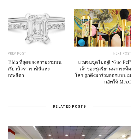
PREV POST
NEXT POST
Tilda ที่สุดของความงามบน
แรงจนฉุดไม่อยู่! “Guo Pei”
เรียวนิ้วราวราชินีแห่ง
เจ้าของชุดรีฮานน่ากระหึ่ม
เทพธิดา
โลก ถูกดึงมาร่วมออกแบบเม
กอัพให้ M.A.C
RELATED POSTS