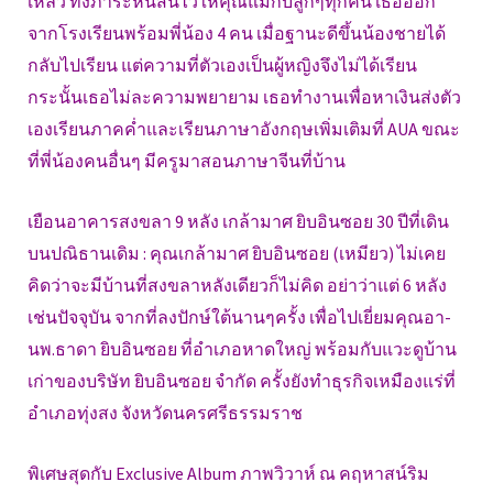
เหลว ทิ้งภาระหนี้สินไว้ให้คุณแม่กับลูกๆทุกคน เธอออก
จากโรงเรียนพร้อมพี่น้อง 4 คน เมื่อฐานะดีขึ้นน้องชายได้
กลับไปเรียน แต่ความที่ตัวเองเป็นผู้หญิงจึงไม่ได้เรียน
กระนั้นเธอไม่ละความพยายาม เธอทำงานเพื่อหาเงินส่งตัว
เองเรียนภาคค่ำและเรียนภาษาอังกฤษเพิ่มเติมที่ AUA ขณะ
ที่พี่น้องคนอื่นๆ มีครูมาสอนภาษาจีนที่บ้าน
เยือนอาคารสงขลา 9 หลัง เกล้ามาศ ยิบอินซอย 30 ปีที่เดิน
บนปณิธานเดิม : คุณเกล้ามาศ ยิบอินซอย (เหมียว) ไม่เคย
คิดว่าจะมีบ้านที่สงขลาหลังเดียวก็ไม่คิด อย่าว่าแต่ 6 หลัง
เช่นปัจจุบัน จากที่ลงปักษ์ใต้นานๆครั้ง เพื่อไปเยี่ยมคุณอา-
นพ.ธาดา ยิบอินซอย ที่อำเภอหาดใหญ่ พร้อมกับแวะดูบ้าน
เก่าของบริษัท ยิบอินซอย จำกัด ครั้งยังทำธุรกิจเหมืองแร่ที่
อำเภอทุ่งสง จังหวัดนครศรีธรรมราช
พิเศษสุดกับ Exclusive Album ภาพวิวาห์ ณ คฤหาสน์ริม