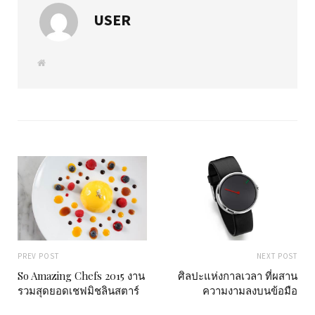
USER
W
e
b
s
i
t
e
PREV POST
NEXT POST
So Amazing Chefs 2015 งาน
ศิลปะแห่งกาลเวลา ที่ผสาน
รวมสุดยอดเชฟมิชลินสตาร์
ความงามลงบนข้อมือ