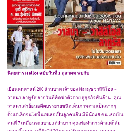
นิตยสาร Hello! ฉบับวันที่ 1 ตุลาคม พบกับ
เยือนคฤหาสน์ 200 ล้านบาท เจ้าของ Naraya วาสิลิโอส –
วาสนา ลาทูรัส จากวันที่คิดฆ่าตัวตาย สู่ธุรกิจพันล้าน : คุณ
วาสนาเล่าย้อนอดีตบรรยายชนิดเห็นภาพตามเป็นฉากๆ
ตั้งแต่เล็กจนโตพื้นเพเธอเป็นลูกคนจีน มีพี่น้อง 9 คน เธอเป็น
คนที่ 7 เหมือนจะสบายแต่ลำบาก คุณพ่อทำการค้าแต่ก็ล้ม