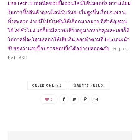
Lisa Tech : 8 เทคนิคชอปปิ้งออนไลน์ให้ปลอดภัย ความนิยม
ในการซื้อสินค้าออนไลน์นับวันจะเริ่มสูงขึ้นเรื่อยๆ เพราะ
ทั้งสะดวก ง่าย มีโปรโมชันให้เลือกมากมาย ที่สำคัญชอป
ได้ 24 ชั่วโมง แต่ก็ยังมีความเสี่ยงอยู่มากหากคุณละเลยก็มี
โอกาสที่จะโดนหลอกให้เสียเงิน ลองทำตามที่ Lisa แนะนำ
รับรองว่าแฮปปี้กับการชอปปิ้งได้อย่างปลออดภัย
:: Report
by FLASH
CELEB ONLINE
นิตยสาร HELLO!
0