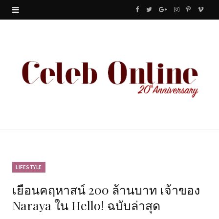
F
T
G
I
P
V
a
w
o
n
i
i
c
i
o
s
n
m
e
t
g
t
t
e
b
t
l
a
e
o
o
e
e
g
r
o
r
P
r
e
k
l
a
s
u
m
t
LIFESTYLE
เยือนคฤหาสน์ 200 ล้านบาท เจ้าของ
s
Naraya ใน Hello! ฉบับล่าสุด