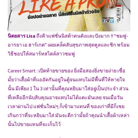
นิตยสาร Lisa
ถึงคิวแฟชั่นนิสต้าคนดังและปังมาก !! “ชมพู่-
อารยา เอ ฮาร์เกต” เผยเคล็ดลับสุขภาพสุดคูลและชิก พร้อม
วิธีชอปให้สมาร์ทสไตล์สาวชมพู่
Career Smart : เปิดท้ายขายของ ยิ่งมือสองยิ่งขายง่าย เชื่อ
มั้ยว่าเสื้อผ้าที่แออัดกันอยู่ในตู้จนแทบไม่มีพื้นที่ให้หายใจ
นั้น มีเพียง 1 ใน 3 เท่านั้นที่คุณหยิบมาใส่อยู่เป็นประจำ ส่วน
ที่เหลืออีกนับสิบคุณอาจแทบไม่ได้แตะมันเลย จนเมื่อวัน
เวลาผ่านไป แฟชั่นใหม่ๆ ก็เข้ามาแทนที่ ของเก่าที่มีก็เชย
เกินกว่าที่จะหยิบมาใส่ มันจะดีกว่ามั้ยถ้าคุณนำเสื้อผ้าเหล่า
นั้นไปขายแทนที่จะเก็บไว้