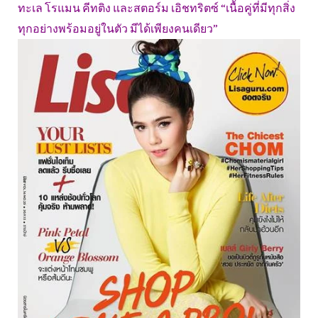
ทะเล โรแมน คีทติง และสตอร์ม เอิชทริตซ์ “เนื้อคู่ที่มีทุกสิ่ง
ทุกอย่างพร้อมอยู่ในตัว มีได้เพียงคนเดียว”