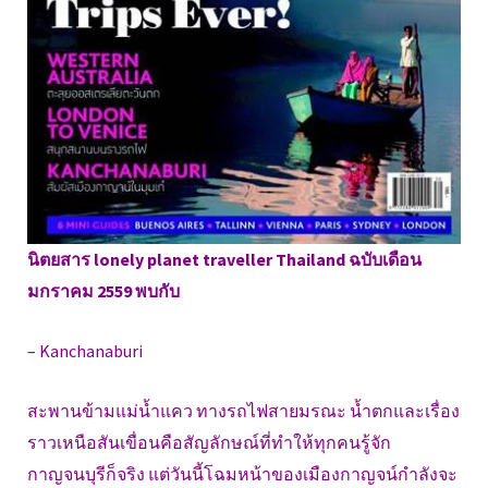
นิตยสาร lonely planet traveller Thailand ฉบับเดือน
มกราคม 2559 พบกับ
– Kanchanaburi
สะพานข้ามแม่น้ำแคว ทางรถไฟสายมรณะ น้ำตกและเรื่อง
ราวเหนือสันเขื่อนคือสัญลักษณ์ที่ทำให้ทุกคนรู้จัก
กาญจนบุรีก็จริง แต่วันนี้โฉมหน้าของเมืองกาญจน์กำลังจะ