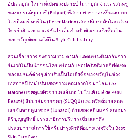
อัปเดตบูติกใหม่ๆ ที่เปิดช่วงปลายปี ไม่ว่าบูติกจิวเวลรีสุดหรู
ของแบรนด์บุลการี (Bulgari) ที่สยามพารากอนซึ่งออกแบบ
โดยปีเตอร์ มาริโน (Peter Marino) สถาปนิกระดับโลก ส่วน
ใครกำลังมองหาแฟชั่นไอเท็มสำหรับตัวเองหรือซื้อเป็น
ของขวัญ ติดตามได้ใน Style Celebratory
ส่วนเรื่องราวของความงาม ตามอัปเดตเทรนด์เมกอัพจาก
รันเวย์ในปีหน้าก่อนใคร พร้อมกับชอปคริสต์มาสกิฟต์เซต
ของแบรนด์ต่างๆ สำหรับเป็นไอเดียซื้อของขวัญในช่วง
เทศกาลปีใหม่ เช่น เซตความหอมจากโจ มาโลน (Jo
Malone) เซตดูแลผิวจากเคลย์ เดอ โป โบเต้ (Clé de Peau
Beauté) ลิปบาล์มจากซุคกุ (SUQQU) และคริสต์มาสคอล
เลกชันจากลูนาซอล (Lunasol) ด้านของสกินแคร์ คุณอมร
สิริ บุญญสิทธิ์ บรรณาธิการบริหาร เขียนเล่าถึง
ประสบการณ์การใช้ครีมบำรุงผิวที่ดีอย่างแท้จริงใน Best
Skin Care Ever