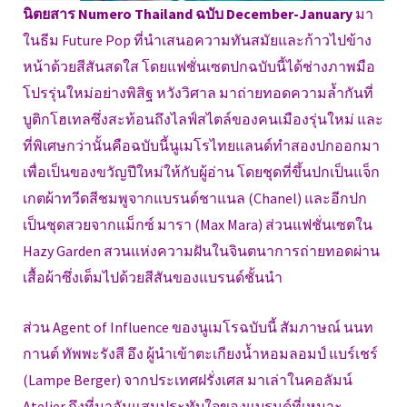
นิตยสาร Numero Thailand ฉบับ December-January
มา
ในธีม Future Pop ที่นำเสนอความทันสมัยและก้าวไปข้าง
หน้าด้วยสีสันสดใส โดยแฟชั่นเซตปกฉบับนี้ได้ช่างภาพมือ
โปรรุ่นใหม่อย่างพิสิฐ หวังวิศาล มาถ่ายทอดความล้ำกันที่
บูติกโฮเทลซึ่งสะท้อนถึงไลฟ์สไตล์ของคนเมืองรุ่นใหม่ และ
ที่พิเศษกว่านั้นคือฉบับนี้นูเมโรไทยแลนด์ทำสองปกออกมา
เพื่อเป็นของขวัญปีใหม่ให้กับผู้อ่าน โดยชุดที่ขึ้นปกเป็นแจ็ก
เกตผ้าทวีดสีชมพูจากแบรนด์ชาแนล (Chanel) และอีกปก
เป็นชุดสวยจากแม็กซ์ มารา (Max Mara) ส่วนแฟชั่นเซตใน
Hazy Garden สวนแห่งความฝันในจินตนาการถ่ายทอดผ่าน
เสื้อผ้าซึ่งเต็มไปด้วยสีสันของแบรนด์ชั้นนำ
ส่วน Agent of Influence ของนูเมโรฉบับนี้ สัมภาษณ์ นนท
กานต์ ทัพพะรังสี อึง ผู้นำเข้าตะเกียงน้ำหอมลอมป์ แบร์เชร์
(Lampe Berger) จากประเทศฝรั่งเศส มาเล่าในคอลัมน์
Atelier ถึงที่มาอันแสนประทับใจของแบรนด์ที่เหมาะ