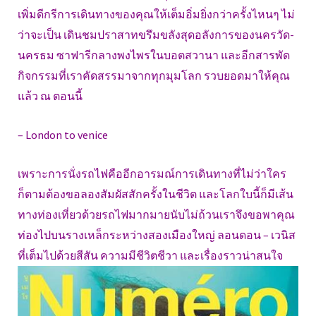
เพิ่มดีกรีการเดินทางของคุณให้เต็มอิ่มยิ่งกว่าครั้งไหนๆ ไม่
ว่าจะเป็น เดินชมปราสาทขรึมขลังสุดอลังการของนครวัด-
นครธม ซาฟารีกลางพงไพรในบอตสวานา และอีกสารพัด
กิจกรรมที่เราคัดสรรมาจากทุกมุมโลก รวบยอดมาให้คุณ
แล้ว ณ ตอนนี้
– London to venice
เพราะการนั่งรถไฟคืออีกอารมณ์การเดินทางที่ไม่ว่าใคร
ก็ตามต้องขอลองสัมผัสสักครั้งในชีวิต และโลกใบนี้ก็มีเส้น
ทางท่องเที่ยวด้วยรถไฟมากมายนับไม่ถ้วนเราจึงขอพาคุณ
ท่องไปบนรางเหล็กระหว่างสองเมืองใหญ่ ลอนดอน – เวนิส
ที่เต็มไปด้วยสีสัน ความมีชีวิตชีวา และเรื่องราวน่าสนใจ