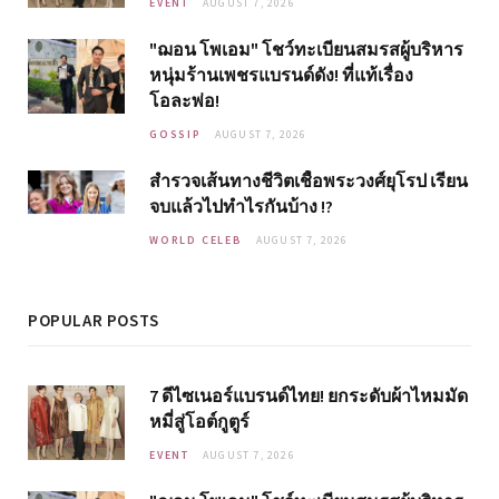
EVENT
AUGUST 7, 2026
"ฌอน โพเอม" โชว์ทะเบียนสมรสผู้บริหาร
หนุ่มร้านเพชรแบรนด์ดัง! ที่แท้เรื่อง
โอละพ่อ!
GOSSIP
AUGUST 7, 2026
สำรวจเส้นทางชีวิตเชื้อพระวงศ์ยุโรป เรียน
จบแล้วไปทำไรกันบ้าง !?
WORLD CELEB
AUGUST 7, 2026
POPULAR POSTS
7 ดีไซเนอร์แบรนด์ไทย! ยกระดับผ้าไหมมัด
หมี่สู่โอต์กูตูร์
EVENT
AUGUST 7, 2026