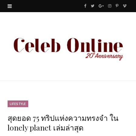
F
T
G
I
P
V
a
w
o
n
i
i
c
i
o
s
n
m
e
t
g
t
t
e
b
t
l
a
e
o
o
e
e
g
r
o
r
P
r
e
k
l
a
s
u
m
t
LIFESTYLE
สุดยอด 75 ทริปแห่งความทรงจำ ใน
s
lonely planet เล่มล่าสุด