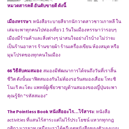
หมวดสารคดี อันดับขายดี ดังนี้
เมืองหรรษา
: หนังสือระบายสีจากนักวาดสาวชาวเกาหลี ใน
เล่มจะพาทุกคนไปท่องเที่ยว 1 วันในเมืองหรรษาว่ารอบๆ
เมืองมีร้านค้าและสิ่งต่างๆ น่าสนใจอย่างไรบ้าง ไม่ว่าจะ
เป็นร้านอาหาร ร้านขายผ้า ร้านเครื่องเขียน ห้องสมุด หรือ
มุมโปรดของทุกคนในเมือง
66 วิธีลับคมสมอง
: สมองมีพัฒนาการได้จนถึงวันที่เราสิ้น
ชีวิต ดังนั้นมาฟิตสมองกันไม่ต้องรอวันสมองเสื่อม โทะชิ
โนะริ คะโตะ แพทย์ผู้เชี่ยวชาญด้านสมองของญี่ปุ่นจะพา
คุณรู้จัก “รหัสสมอง”
The Pointless Book หนังสืออะไร…ไร้สาระ
: หนังสือ
activities ที่แสนไร้สาระแต่ไม่ไร้ประโยชน์ แหวกทุกกฎ
กติกา มารยาท เหมือนเราได้ครีเอตหนังสือของตัวเองแบบ