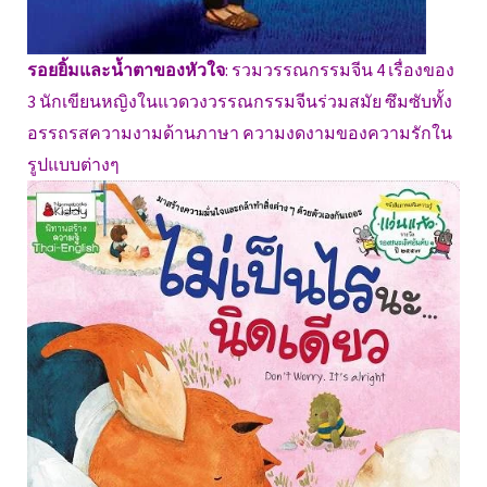
รอยยิ้มและน้ำตาของหัวใจ
: รวมวรรณกรรมจีน 4 เรื่องของ
3 นักเขียนหญิงในแวดวงวรรณกรรมจีนร่วมสมัย ซึมซับทั้ง
อรรถรสความงามด้านภาษา ความงดงามของความรักใน
รูปแบบต่างๆ