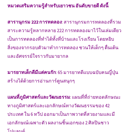
หมวดเสริมความรู้สำหรับเยาวชน อันดับขายดี ดังนี้
สารานุกรม 222 การทดลอง
: สารานุกรมการทดลองที่รวม
สาระความรู้หลากหลาย 222 การทดลองมาไว้ในเล่มเดียว
เป็นการทดลองที่ทำได้ทั้งที่บ้านและโรงเรียน โดยหยิบ
สิ่งของจากรอบตัวมาทำการทดลอง ชวนให้เด็กๆ ตื่นเต้น
และอัศจรรย์ใจราวกับมายากล
มารยาทเด็กดีมีแต่คนรัก
: 65 มารยาทดีแบบฉบับคนญี่ปุ่น
สร้างได้ด้วยการอ่านการ์ตูนสนุกๆ
แผนที่ภูมิศาสตร์และวัฒนธรรม
: แผนที่ที่ถ่ายทอดลักษณะ
ทางภูมิศาสตร์และเอกลักษณ์ทางวัฒนธรรมของ 42
ประเทศ ใน 6 ทวีป ออกมาเป็นภาพวาดที่สวยงามและมี
เอกลักษณ์เฉพาะตัว ผลงานชิ้นเอกของ 2 ศิลปินชาว
โปแลนด์