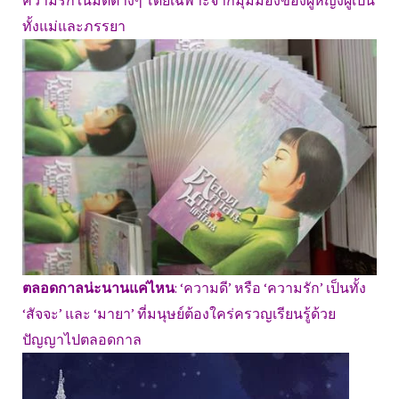
ความรักในมิติต่างๆ โดยเฉพาะจากมุมมองของผู้หญิงผู้เป็น
ทั้งแม่และภรรยา
ตลอดกาลน่ะนานแค่ไหน
: ‘ความดี’ หรือ ‘ความรัก’ เป็นทั้ง
‘สัจจะ’ และ ‘มายา’ ที่มนุษย์ต้องใคร่ครวญเรียนรู้ด้วย
ปัญญาไปตลอดกาล