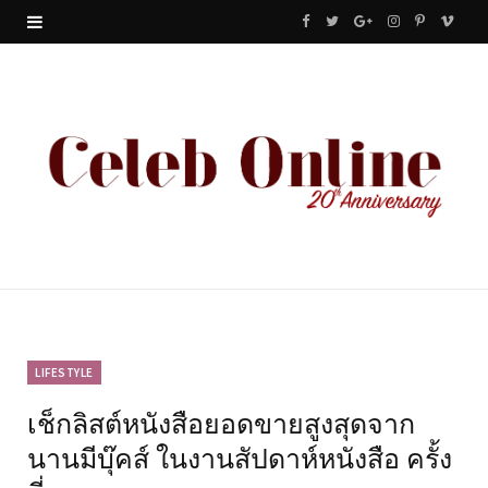
F
T
G
I
P
V
a
w
o
n
i
i
c
i
o
s
n
m
e
t
g
t
t
e
b
t
l
a
e
o
o
e
e
g
r
o
r
P
r
e
k
l
a
s
u
m
t
LIFESTYLE
เช็กลิสต์หนังสือยอดขายสูงสุดจาก
s
นานมีบุ๊คส์ ในงานสัปดาห์หนังสือ ครั้ง