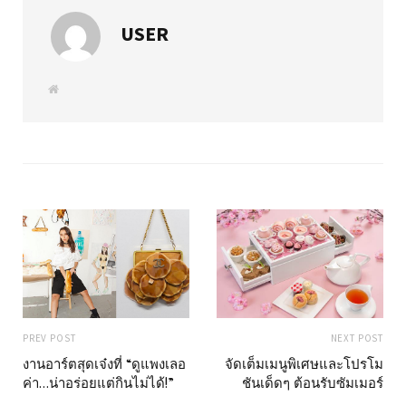
USER
W
e
b
s
i
t
e
PREV POST
NEXT POST
งานอาร์ตสุดเจ๋งที่ “ดูแพงเลอ
จัดเต็มเมนูพิเศษและโปรโม
ค่า…น่าอร่อยแต่กินไม่ได้!”
ชันเด็ดๆ ต้อนรับซัมเมอร์