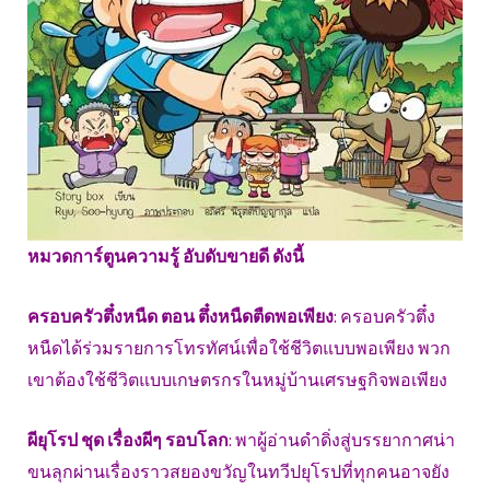
หมวดการ์ตูนความรู้ อับดับขายดี ดังนี้
ครอบครัวตึ๋งหนืด ตอน ตึ๋งหนืดตืดพอเพียง
: ครอบครัวตึ๋ง
หนืดได้ร่วมรายการโทรทัศน์เพื่อใช้ชีวิตแบบพอเพียง พวก
เขาต้องใช้ชีวิตแบบเกษตรกรในหมู่บ้านเศรษฐกิจพอเพียง
ผียุโรป ชุด เรื่องผีๆ รอบโลก
: พาผู้อ่านดำดิ่งสู่บรรยากาศน่า
ขนลุกผ่านเรื่องราวสยองขวัญในทวีปยุโรปที่ทุกคนอาจยัง