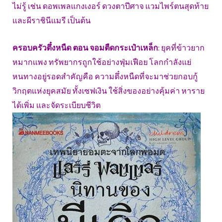
ไม่รู้ เช่น ดอพเพลแกงเงอร์ ดวงตาปีศาจ แวมไพร์ตนสุดท้าย
และผีราชินีแมรี เป็นต้น
ครอบครัวตึ๋งหนืด ตอน จอมตืดกระเป๋าเหล็ก
: ยุคที่ข้าวยาก
หมากแพง ทรัพยากรถูกใช้อย่างฟุ่มเฟือย โลกกำลังแย่
หนทางอยู่รอดสำคัญคือ ความตึ๋งหนืดที่จะมาช่วยกอบกู้
วิกฤตแห่งยุคสมัย ทั้งเซฟเงิน ใช้สิ่งของอย่างคุ้มค่า หาราย
ได้เพิ่ม และจัดระเบียบชีวิต