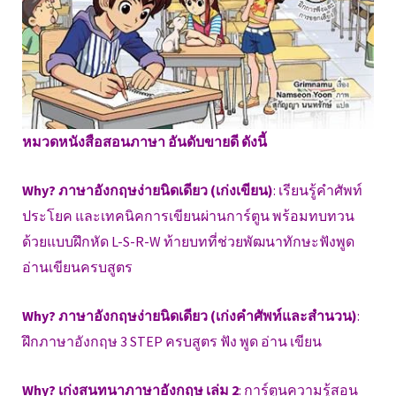
หมวดหนังสือสอนภาษา อันดับขายดี ดังนี้
Why? ภาษาอังกฤษง่ายนิดเดียว (เก่งเขียน)
: เรียนรู้คำศัพท์
ประโยค และเทคนิคการเขียนผ่านการ์ตูน พร้อมทบทวน
ด้วยแบบฝึกหัด L-S-R-W ท้ายบทที่ช่วยพัฒนาทักษะฟังพูด
อ่านเขียนครบสูตร
Why? ภาษาอังกฤษง่ายนิดเดียว (เก่งคำศัพท์และสำนวน)
:
ฝึกภาษาอังกฤษ 3 STEP ครบสูตร ฟัง พูด อ่าน เขียน
Why? เก่งสนทนาภาษาอังกฤษ เล่ม 2
: การ์ตูนความรู้สอน