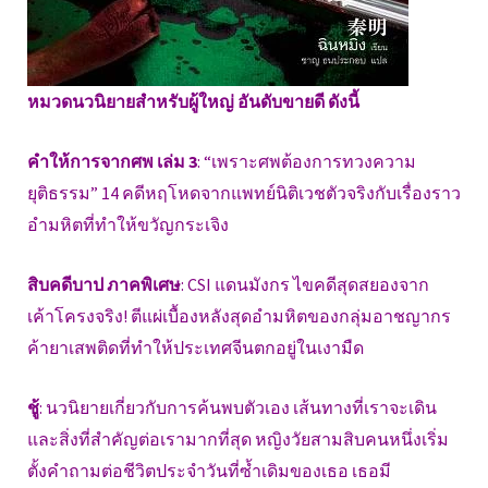
หมวดนวนิยายสำหรับผู้ใหญ่ อันดับขายดี ดังนี้
คำให้การจากศพ เล่ม 3
: “เพราะศพต้องการทวงความ
ยุติธรรม” 14 คดีหฤโหดจากแพทย์นิติเวชตัวจริงกับเรื่องราว
อำมหิตที่ทำให้ขวัญกระเจิง
สิบคดีบาป ภาคพิเศษ
: CSI แดนมังกร ไขคดีสุดสยองจาก
เค้าโครงจริง! ตีแผ่เบื้องหลังสุดอำมหิตของกลุ่มอาชญากร
ค้ายาเสพติดที่ทำให้ประเทศจีนตกอยู่ในเงามืด
ชู้
: นวนิยายเกี่ยวกับการค้นพบตัวเอง เส้นทางที่เราจะเดิน
และสิ่งที่สำคัญต่อเรามากที่สุด หญิงวัยสามสิบคนหนึ่งเริ่ม
ตั้งคำถามต่อชีวิตประจำวันที่ซ้ำเดิมของเธอ เธอมี