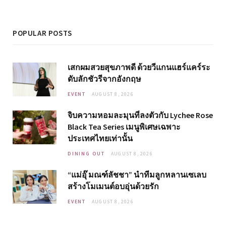
POPULAR POSTS
เสกผมสวยสุขภาพดี ด้วยวีแกนแฮร์แคร์ระ
ดับลักชัวรีจากอังกฤษ
EVENT
AUGUST 8, 2026
จิบความหอมละมุนที่ลงตัวกับ Lychee Rose
Black Tea Series เมนูพิเศษเฉพาะ
ประเทศไทยเท่านั้น
DINING OUT
AUGUST 8, 2026
“แม่อุ๊ มณฑ์ลัชชา” นำทีมลูกหลานเซเลบ
สร้างโมเมนต์อบอุ่นด้วยรัก
EVENT
AUGUST 8, 2026