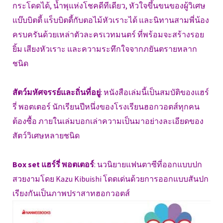
กระโดดได้, น้ำพุแห่งโชคดีทีเดียว, หัวใจขึ้นขนของผู้วิเศษ
แบ๊บบิตตี้ แร็บบิตตี้กับตอไม้หัวเราะได้ และนิทานสามพี่น้อง
ครบครันด้วยเหล่าตัวละครเวทมนตร์ ที่พร้อมจะสร้างรอย
ยิ้ม เสียงหัวเราะ และความระทึกใจจากภยันตรายหลาก
ชนิด
สัตว์มหัศจรรย์และถิ่นที่อยู่
: หนังสือเล่มนี้เป็นสมบัติของแฮร์
รี่ พอตเตอร์ นักเรียนปีหนึ่งของโรงเรียนฮอกวอตส์ทุกคน
ต้องซื้อ ภายในเล่มบอกเล่าความเป็นมาอย่างละเอียดของ
สัตว์วิเศษหลายชนิด
Box set แฮร์รี่ พอตเตอร์
: นวนิยายแฟนตาซีที่ออกแบบปก
สวยงามโดย Kazu Kibuishi โดดเด่นด้วยการออกแบบสันปก
เรียงกันเป็นภาพปราสาทฮอกวอตส์