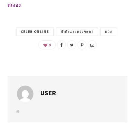
ตนเอง
CELEB ONLINE
คำทำนายดวงชะตา
ดวง
0
USER
W
e
b
s
i
t
e