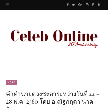
F
T
G
I
P
V
a
w
o
n
i
i
c
i
o
s
n
m
e
t
g
t
t
e
b
t
l
a
e
o
o
e
e
g
r
o
r
P
r
e
k
l
a
s
u
m
t
HORO
คำทำนายดวงชะตาระหว่างวันที่ 22 –
s
28 พ.ค. 2560 โดย อ.ณัฐกฤตา นาค