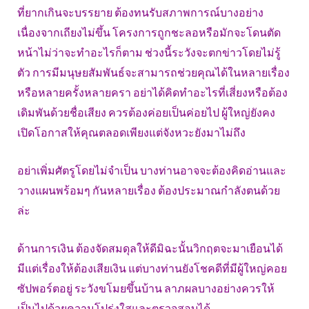
ที่ยากเกินจะบรรยาย ต้องทนรับสภาพการณ์บางอย่าง
เนื่องจากเถียงไม่ขึ้น โครงการถูกชะลอหรือมักจะโดนตัด
หน้าไม่ว่าจะทำอะไรก็ตาม ช่วงนี้ระวังจะตกข่าวโดยไม่รู้
ตัว การมีมนุษยสัมพันธ์จะสามารถช่วยคุณได้ในหลายเรื่อง
หรือหลายครั้งหลายครา อย่าได้คิดทำอะไรที่เสี่ยงหรือต้อง
เดิมพันด้วยชื่อเสียง ควรต้องค่อยเป็นค่อยไป ผู้ใหญ่ยังคง
เปิดโอกาสให้คุณตลอดเพียงแต่จังหวะยังมาไม่ถึง
อย่าเพิ่มศัตรูโดยไม่จำเป็น บางท่านอาจจะต้องคิดอ่านและ
วางแผนพร้อมๆ กันหลายเรื่อง ต้องประมาณกำลังตนด้วย
ล่ะ
ด้านการเงิน ต้องจัดสมดุลให้ดีมิฉะนั้นวิกฤตจะมาเยือนได้
มีแต่เรื่องให้ต้องเสียเงิน แต่บางท่านยังโชคดีที่มีผู้ใหญ่คอย
ซัปพอร์ตอยู่ ระวังขโมยขึ้นบ้าน ลาภผลบางอย่างควรให้
เป็นไปด้วยความโปร่งใสและตรวจสอบได้