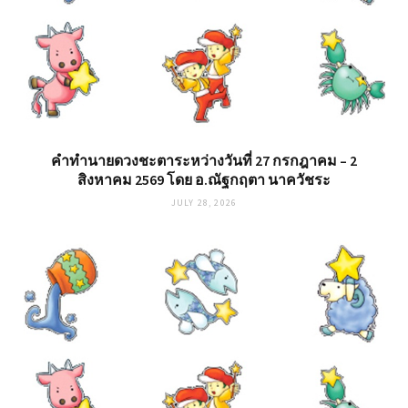
คำทำนายดวงชะตาระหว่างวันที่ 27 กรกฎาคม – 2
สิงหาคม 2569 โดย อ.ณัฐกฤตา นาควัชระ
JULY 28, 2026