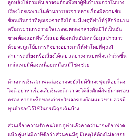
ลูกหลังไล่ตามทัน อาจจะต้องพึ่งพาผู้ที่เก๋าเกมกว่าในบาง
เรื่องโดยเฉพาะในด้านการเจรจา หลายเรื่องมีความซับ
ซ้อนเกินกว่าที่คุณจะคาดถึงได้ จะมีเหตุที่ทำให้รู้สึกร้อนรน
หรือกระวนกระวายใจ แรงจะตกลงกลางคันมิได้เป็นอัน
ขาด ต้องแอกทีฟไว้เสมอ ต้องหมั่นอัปเดตข้อมูลข่าวสาร
ด้วย จะถูกโบ้ยภารกิจบางอย่างมาให้ทำโดยที่คุณมิ
สามารถเกี่ยงหรือเลี่ยงได้เลย แต่บางงานบทที่จะสำเร็จขึ้น
มาก็แทบมิต้องเหนื่อยเหมือนมีโชคช่วย
ด้านการเงิน สภาพคล่องอาจจะยังไม่ดีนักจะฟุ่มเฟือยก็คง
ไม่ดี อย่าหาเรื่องเสียเงินจะดีกว่า จะได้สิ่งศักดิ์สิทธิ์มาครอบ
ครอง หากจะซื้อของเก่าระวังเจอของย้อมแมวขาย ควรมี
ทุนสำรองไว้ใช้ในกรณีฉุกเฉินบ้าง
ส่วนเรื่องความรัก คนโสด ดูท่าแล้วคาดว่าน่าจะต้องฟาด
แห้ว คู่แข่งมีภาษีดีกว่า ส่วนคนมีคู่ มีเหตุให้ต้องไม่ลงรอย