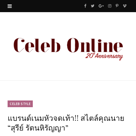
F
T
G
I
P
V
a
w
o
n
i
i
c
i
o
s
n
m
e
t
g
t
t
e
b
t
l
a
e
o
o
e
e
g
r
o
r
P
r
e
k
l
a
s
u
m
t
CELEB STYLE
แบรนด์เนมหัวจดเท้า!! สไตล์คุณนาย
s
“สุรีย์ รัตนหิรัญญา”