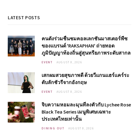
LATEST POSTS
คนดังร่วมชื่นชมคอลเลกชันมาสเตอร์พีซ
ของแบรนด์ 'RAKSAPHAN' ถ่ายทอด
ภูมิปัญญาท้องถิ่นสู่สุนทรียภาพระดับสากล
EVENT
AUGUST 8, 2026
เสกผมสวยสุขภาพดี ด้วยวีแกนแฮร์แคร์ระ
ดับลักชัวรีจากอังกฤษ
EVENT
AUGUST 8, 2026
จิบความหอมละมุนที่ลงตัวกับ Lychee Rose
Black Tea Series เมนูพิเศษเฉพาะ
ประเทศไทยเท่านั้น
DINING OUT
AUGUST 8, 2026