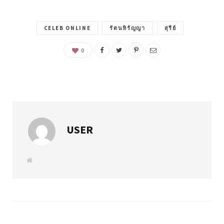
CELEB ONLINE
รัตนหิรัญญา
สุรีย์
0
USER
W
e
b
s
i
t
e