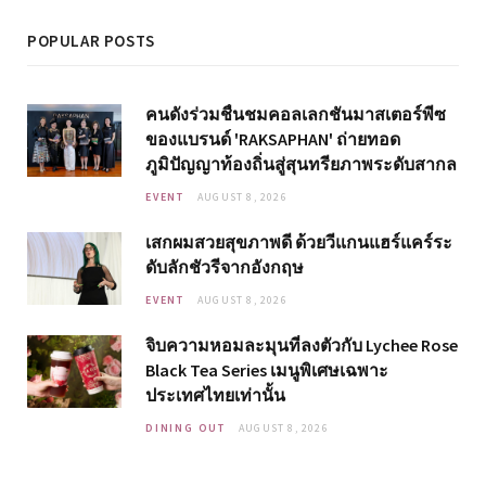
POPULAR POSTS
คนดังร่วมชื่นชมคอลเลกชันมาสเตอร์พีซ
ของแบรนด์ 'RAKSAPHAN' ถ่ายทอด
ภูมิปัญญาท้องถิ่นสู่สุนทรียภาพระดับสากล
EVENT
AUGUST 8, 2026
เสกผมสวยสุขภาพดี ด้วยวีแกนแฮร์แคร์ระ
ดับลักชัวรีจากอังกฤษ
EVENT
AUGUST 8, 2026
จิบความหอมละมุนที่ลงตัวกับ Lychee Rose
Black Tea Series เมนูพิเศษเฉพาะ
ประเทศไทยเท่านั้น
DINING OUT
AUGUST 8, 2026