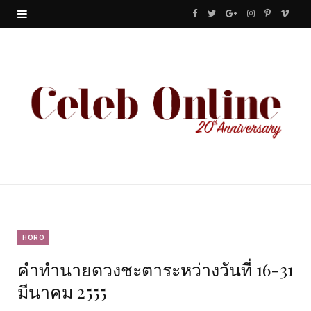
F
T
G
I
P
V
a
w
o
n
i
i
c
i
o
s
n
m
e
t
g
t
t
e
b
t
l
a
e
o
o
e
e
g
r
o
r
P
r
e
k
l
a
s
u
m
t
HORO
คำทำนายดวงชะตาระหว่างวันที่ 16-31
s
มีนาคม 2555