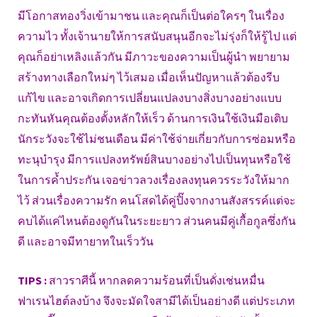
มีโอกาสทองวิ่งเข้ามาชน และคุณก็เป็นต่อใครๆ ในเรื่อง
ความไว ทั้งเจ้านายให้การสนับสนุนอีกจะไม่รุ่งก็ให้รู้ไป แต่
คุณก็อย่าเหลิงแล้วกัน มีภาวะของความเป็นผู้นำ พยายาม
สร้างทางเลือกใหม่ๆ ไว้เสมอ เมื่อเห็นปัญหาแล้วต้องรีบ
แก้ไข และอาจเกิดการเปลี่ยนแปลงบางสิ่งบางอย่างแบบ
กะทันหันคุณต้องตั้งหลักให้เร็ว ด้านการเงินใช้เงินมือเติบ
นักระวังจะใช้ไม่ชนเดือน มีค่าใช้จ่ายเกี่ยวกับการซ่อมหรือ
ทะนุบำรุง มีการแปลงทรัพย์สินบางอย่างไปเป็นทุนหรือใช้
ในการค้ำประกัน เจอข่าวลวงเรื่องลงทุนควรระวังให้มาก
ไว้ ส่วนเรื่องความรัก คนโสดได้คู่ปิ๊งจากงานสังสรรค์แต่จะ
คบได้แค่ไหนต้องดูกันในระยะยาว ส่วนคนมีคู่เกื้อกูลซึ่งกัน
ดี และอาจมีทายาทในเร็ววัน
TIPS :
สาวราศีนี้ หากลดความร้อนที่เป็นดั่งเช่นหมื่น
ฟาเรนไฮต์ลงบ้าง จึงจะมัดใจสามีได้เป็นอย่างดี แต่ประเภท