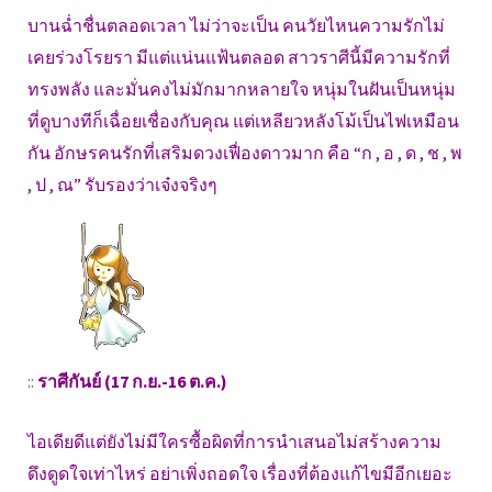
บานฉ่ำชื่นตลอดเวลา ไม่ว่าจะเป็น คนวัยไหนความรักไม่
เคยร่วงโรยรา มีแต่แน่นแฟ้นตลอด สาวราศีนี้มีความรักที่
ทรงพลัง และมั่นคงไม่มักมากหลายใจ หนุ่มในฝันเป็นหนุ่ม
ที่ดูบางทีก็เฉื่อยเชื่องกับคุณ แต่เหลียวหลังโม้เป็นไฟเหมือน
กัน อักษรคนรักที่เสริมดวงเฟื่องดาวมาก คือ “ก , อ , ด , ช , พ
, ป , ณ” รับรองว่าเจ๋งจริงๆ
::
ราศีกันย์ (17 ก.ย.-16 ต.ค.)
ไอเดียดีแต่ยังไม่มีใครซื้อผิดที่การนำเสนอไม่สร้างความ
ดึงดูดใจเท่าไหร่ อย่าเพิ่งถอดใจ เรื่องที่ต้องแก้ไขมีอีกเยอะ