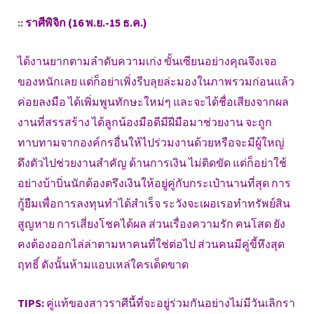
::
ราศีพิจิก (16 พ.ย.-15 ธ.ค.)
ได้งานยากตามลำดับความเก่ง ขั้นเซียนอย่างคุณจึงเจอ
ของหนักเลย แต่ก็อย่าเพิ่งรีบลุยล่ะมองในภาพรวมก่อนแล้ว
ค่อยลงมือ ได้เพิ่มพูนทักษะใหม่ๆ และจะได้ชื่อเสียงจากผล
งานที่สรรสร้าง ได้ลูกน้องมือดีมีฝีมือมาช่วยงาน จะถูก
ทาบทามจากองค์กรอื่นให้ไปร่วมงานด้วยหรือจะมีผู้ใหญ่
ดึงตัวไปช่วยงานสำคัญ ด้านการเงิน ไม่ติดขัด แต่ก็อย่าใช้
อย่างบ้าบิ่นนักต้องตรึงเงินให้อยู่คู่กับกระเป๋านานที่สุด การ
กู้ยืมเพื่อการลงทุนทำได้สำเร็จ ระวังจะเผอเรอทำทรัพย์สิน
สูญหาย การเสี่ยงโชคได้ผล ส่วนเรื่องความรัก คนโสด ยัง
คงต้องออกไล่ล่าตามหาคนที่ใช่ต่อไป ส่วนคนมีคู่ขี้หึงสุด
ฤทธิ์ ดังนั้นห้ามแอบเหล่ใครเด็ดขาด
TIPS:
คู่แท้ของสาวราศีนี้ที่จะอยู่ร่วมกันอย่างไม่มีวันเลิกรา