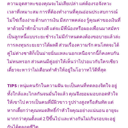
ความอุตสาหะของคุณจะไม่เสียเปล่า แค่ต้องรอจังหวะ
เวลาที่เหมาะสม การที่ต้องทำงานที่คุณอ่อนประสบการณ์
ไม่ใช่เรื่องง่าย ด้านการเงิน มีสภาพคล่อง รู้คุณค่าของเงินที่
หาด้วยน้ำพักน้ำแรงดี แต่จะมีพี่น้องหรือผองเพื่อนมาสมัคร
เป็นลูกหนี้แบบระยะชำระไม่มีกำหนดคงต้องขอบายแล้วล่ะ
การลงทุนระยะยาวได้ผลดี ส่วนเรื่องความรัก คนโสดจะได้
คู่ไม่ต่างชาติก็เป็นม่ายนั่นแหละนอกเหนือจากนี้ก็คงคบกัน
ไม่ทนหรอก ส่วนคนมีคู่อย่าให้เห็นว่าไปวอแวกับใครเชียว
เดี๋ยวจะหาว่าไม่เตือนทำตัวให้อยู่ในโอวาทไว้ดีที่สุด
TIPS :
หนุ่มคนรักในความฝัน จะเป็นคนที่ทดลองจิตใจ อยู่
ทั้งใกล้และไกลกันจนมั่นใจแล้ว คุณจึงยอมมอบถอดหัวใจ
ให้เขาไป ควรเป็นคนที่มีผิวขาว รูปร่างสูงหรือสันทัด แต่
หากเตี้ยกว่าคุณหมดสิทธิ์กำหัวใจคุณอย่างแน่นอน อายุจะ
มากกว่าคุณตั้งแต่ 2 ปีขึ้นไป และห่างกันไม่เกินรอบจะอยู่
กันได้ตลอดชีวิต