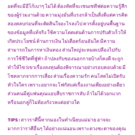
อดที่จะมีอีโก้เบาๆ ไม่ได้ ต้องหัดที่จะเซนเซทีฟต่อความรู้สึก
ของผู้ร่วมงานด้วย ความมุ่งมั่นที่แรงกล้าเป็นสิ่งดีแต่ควรคิด
สองตลบก่อนที่จะตัดสินใจอะไรลงไป ควรตั้งอยู่บนพื้นฐาน
ของข้อมูลที่แท้จริง ใช้ความโดดเด่นด้านการปรับตัวเร็วให้
เกิดประโยชน์ ด้านการเงิน ไม่เดือดร้อนอันใด มีความ
สามารถในการหาเงินทอง ส่วนใหญ่จะหมดเปลืองไปกับ
การใช้ชีวิตที่ฟู่ฟ่า ถ้าปลงกับของนอกกายบ้างก็คงดี จะถูก
ทำให้ไขว่เขวเรื่องลงทุนต้องพิจารณาอย่างรอบคอบด้วย มี
โชคลาภจากการเสี่ยง ส่วนเรื่องความรัก คนโสดไม่เปิดรับ
หัวใจใคร เพราะอยากจะโฟกัสแต่เรื่องงานเพียงอย่างเดียว
ส่วนคนมีคู่แฟนคุณแอบสืบราชการลับ ถ้าไม่ได้วอกแวก
หรือนอกลู่ก็ไม่ต้องกังวลแต่อย่างใด
TIPS :
สาวราศีนี้หากมองในทำเนียบแม่ม่าย อาจจะ
มากกว่าราศีอื่นๆ ได้อย่างแน่นอน เพราะดวงชะตาของคุณ