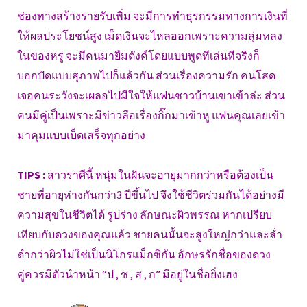
ช่องทางสร้างรายรับเพิ่ม จะมีการทำธุรกรรมทางการเงินที่
ให้ผลประโยชน์สูง เม็ดเงินจะไหลออกเพราะความลุ่มหลง
ในของหรู จะมีคนมายืมตังค์โดยแบบพูดทีเล่นทีจริงก็
บอกปัดแบบสุภาพไปก็แล้วกัน ส่วนเรื่องความรัก คนโสด
เจอคนระวังจะเผลอไปมีใจให้แฟนชาวบ้านเขาเข้าล่ะ ส่วน
คนมีคู่เป็นเพราะมีข่าวลือเรื่องกิ๊กมาเข้าหู แฟนคุณเลยเข้า
มาคุมแบบเบ็ดเสร็จทุกอย่าง
TIPS :
สาวราศีนี้ หนุ่มในฝันจะอายุมากกว่าหรือต้องเป็น
ชายที่อายุห่างกันกว่า3 ปีขึ้นไป จึงใช้ชีวิตร่วมกันได้อย่างมี
ความสุขในชีวิตได้ รูปร่าง ลักษณะผิวพรรณ หากเปรียบ
เทียบกับดวงของคุณแล้ว ชายคนนั้นจะสูงใหญ่กว่าและล่ำ
ดำกว่าผิวไม่ใช่เป็นนิโกรแม็กซิกัน อักษรรักชื่อของดวง
คู่ควรมีตัวนำหน้า “ป , ช , ส , ก” มีอยู่ในชื่อยิ่งเฮง