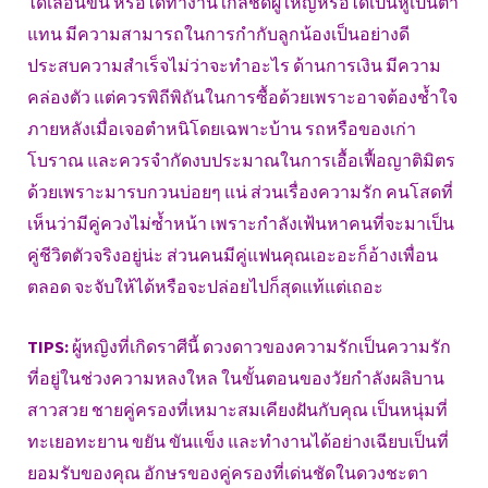
ได้เลื่อนขั้น หรือได้ทำงานใกล้ชิดผู้ใหญ่หรือได้เป็นหูเป็นตา
แทน มีความสามารถในการกำกับลูกน้องเป็นอย่างดี
ประสบความสำเร็จไม่ว่าจะทำอะไร ด้านการเงิน มีความ
คล่องตัว แต่ควรพิถีพิถันในการซื้อด้วยเพราะอาจต้องช้ำใจ
ภายหลังเมื่อเจอตำหนิโดยเฉพาะบ้าน รถหรือของเก่า
โบราณ และควรจำกัดงบประมาณในการเอื้อเฟื้อญาติมิตร
ด้วยเพราะมารบกวนบ่อยๆ แน่ ส่วนเรื่องความรัก คนโสดที่
เห็นว่ามีคู่ควงไม่ซ้ำหน้า เพราะกำลังเฟ้นหาคนที่จะมาเป็น
คู่ชีวิตตัวจริงอยู่น่ะ ส่วนคนมีคู่แฟนคุณเอะอะก็อ้างเพื่อน
ตลอด จะจับให้ได้หรือจะปล่อยไปก็สุดแท้แต่เถอะ
TIPS:
ผู้หญิงที่เกิดราศีนี้ ดวงดาวของความรักเป็นความรัก
ที่อยู่ในช่วงความหลงใหล ในขั้นตอนของวัยกำลังผลิบาน
สาวสวย ชายคู่ครองที่เหมาะสมเคียงฝันกับคุณ เป็นหนุ่มที่
ทะเยอทะยาน ขยัน ขันแข็ง และทำงานได้อย่างเฉียบเป็นที่
ยอมรับของคุณ อักษรของคู่ครองที่เด่นชัดในดวงชะตา