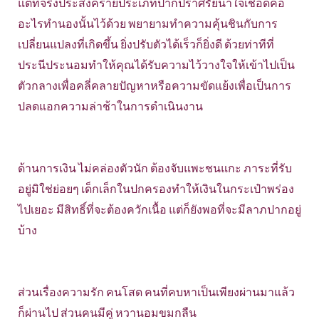
แต่ที่จริงประสงค์ร้ายประเภทปากปราศรัยน้ำใจเชือดคอ
อะไรทำนองนั้นไว้ด้วย พยายามทำความคุ้นชินกับการ
เปลี่ยนแปลงที่เกิดขึ้น ยิ่งปรับตัวได้เร็วก็ยิ่งดี ด้วยท่าทีที่
ประนีประนอมทำให้คุณได้รับความไว้วางใจให้เข้าไปเป็น
ตัวกลางเพื่อคลี่คลายปัญหาหรือความขัดแย้งเพื่อเป็นการ
ปลดแอกความล่าช้าในการดำเนินงาน
ด้านการเงิน ไม่คล่องตัวนัก ต้องจับแพะชนแกะ ภาระที่รับ
อยู่มิใช่ย่อยๆ เด็กเล็กในปกครองทำให้เงินในกระเป๋าพร่อง
ไปเยอะ มีสิทธิ์ที่จะต้องควักเนื้อ แต่ก็ยังพอที่จะมีลาภปากอยู่
บ้าง
ส่วนเรื่องความรัก คนโสด คนที่คบหาเป็นเพียงผ่านมาแล้ว
ก็ผ่านไป ส่วนคนมีคู่ หวานอมขมกลืน