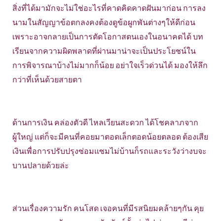
สิ่งที่ได้มามักจะไม่ใช่อะไรที่คาดคิดคาดฝันมาก่อน การลง
นามในสัญญาข้อตกลงคงต้องดูข้อผูกพันต่างๆให้ดีก่อน
เพราะอาจกลายเป็นการตัดโอกาสตนเองในอนาคตได้ บท
เรียนจากความผิดพลาดที่ผ่านมาน่าจะเป็นประโยชน์ใน
การพิจารณาบ้างไม่มากก็น้อย อย่าใจเร็วด่วนได้ มองให้ลึก
กว่าที่เห็นด้วยสายตา
ด้านการเงิน คล่องตัวดี ไหลเวียนสะดวก ได้โชคลาภจาก
ผู้ใหญ่ แต่ก็จะมีคนที่คอยมาตอดเล็กตอดน้อยตลอด ต้องเสีย
เงินเพื่อการปรับปรุงซ่อมแซมไม่บ้านก็รถและระวังว่างบจะ
บานปลายด้วยล่ะ
ส่วนเรื่องความรัก คนโสด เจอคนที่มีรสนิยมคล้ายๆกัน คุย