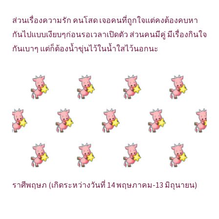
ส่วนเรื่องความรัก คนโสด เจอคนที่ถูกใจแต่คงต้องคบหา
กันไปแบบเงียบๆก่อนรอเวลาเปิดตัว ส่วนคนมีคู่ มีเรื่องกินใจ
กันเบาๆ แต่ก็ต้องน้ำขุ่นไว้ในน้ำใสไว้นอกนะ
ราศีพฤษภ (เกิดระหว่างวันที่ 14 พฤษภาคม-13 มิถุนายน)