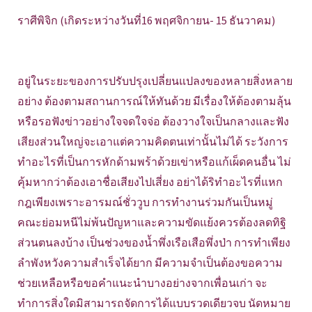
ราศีพิจิก (เกิดระหว่างวันที่16 พฤศจิกายน- 15 ธันวาคม)
อยู่ในระยะของการปรับปรุงเปลี่ยนแปลงของหลายสิ่งหลาย
อย่าง ต้องตามสถานการณ์ให้ทันด้วย มีเรื่องให้ต้องตามลุ้น
หรือรอฟังข่าวอย่างใจจดใจจ่อ ต้องวางใจเป็นกลางและฟัง
เสียงส่วนใหญ่จะเอาแต่ความคิดตนเท่านั้นไม่ได้ ระวังการ
ทำอะไรที่เป็นการหักด้ามพร้าด้วยเข่าหรือแก้เผ็ดคนอื่น ไม่
คุ้มหากว่าต้องเอาชื่อเสียงไปเสี่ยง อย่าได้ริทำอะไรที่แหก
กฎเพียงเพราะอารมณ์ชั่ววูบ การทำงานร่วมกันเป็นหมู่
คณะย่อมหนีไม่พ้นปัญหาและความขัดแย้งควรต้องลดทิฐิ
ส่วนตนลงบ้าง เป็นช่วงของน้ำพึ่งเรือเสือพึ่งป่า การทำเพียง
ลำพังหวังความสำเร็จได้ยาก มีความจำเป็นต้องขอความ
ช่วยเหลือหรือขอคำแนะนำบางอย่างจากเพื่อนเก่า จะ
ทำการสิ่งใดมิสามารถจัดการได้แบบรวดเดียวจบ นัดหมาย