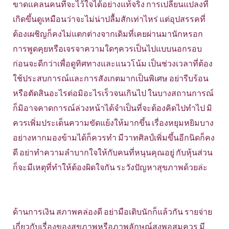
ขาดแคลนคนที่จะไว้ใจได้อย่างแท้จริง การเปลี่ยนแปลงที่
เกิดขึ้นดูเหมือนว่าจะไม่น่าปลื้มสักเท่าไหร่ แต่อุปสรรคที่
ต้องเผชิญก็คงไม่แตกต่างจากเดิมที่เคยผ่านมานักหรอก
การพูดคุยหรือเจรจาความใดๆควรเป็นไปแบบนอกรอบ
ก่อนจะดีกว่าเพื่อดูทิศทางและแนวโน้ม เป็นช่วงเวลาที่ต้อง
ใช้ประสบการณ์และการสังเกตมากเป็นพิเศษ อย่ารีบร้อน
หรือตัดสินอะไรต่อมิอะไรเร็วจนเกินไป ในบางสถานการณ์
ก็มิอาจคาดการณ์ล่วงหน้าได้จำเป็นที่จะต้องคิดไปทำไป มิ
ควรเพิ่มประเด็นความขัดแย้งให้มากขึ้น เรื่องหยุมหยิมบาง
อย่างหากมองข้ามได้ก็ควรทำ มีวาทศิลป์เพิ่มขึ้นอีกนิดก็คง
ดี อย่าทำความลำบากใจให้กับคนที่หนุนคุณอยู่ กับหุ้นส่วน
ก็จะมีเหตุที่ทำให้ต้องผิดใจกัน ระวังปัญหาสุขภาพด้วยล่ะ
ด้านการเงิน สภาพคล่องดี อย่ามือเติบนักก็แล้วกัน รายจ่าย
เกี่ยวกับเรื่องของสุขภาพหรือภาพลักษณ์สูงพอสมควร มี