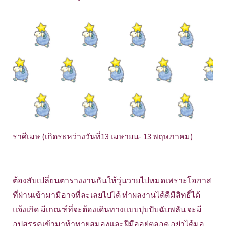
ราศีเมษ (เกิดระหว่างวันที่13 เมษายน- 13 พฤษภาคม)
ต้องสับเปลี่ยนตารางงานกันให้วุ่นวายไปหมดเพราะโอกาส
ที่ผ่านเข้ามามิอาจที่ละเลยไปได้ ทำผลงานได้ดีมีสิทธิ์ได้
แจ้งเกิด มีเกณฑ์ที่จะต้องเดินทางแบบปุบปับฉับพลัน จะมี
อุปสรรคเข้ามาท้าทายสมองและฝีมืออยู่ตลอด อย่าได้มอ