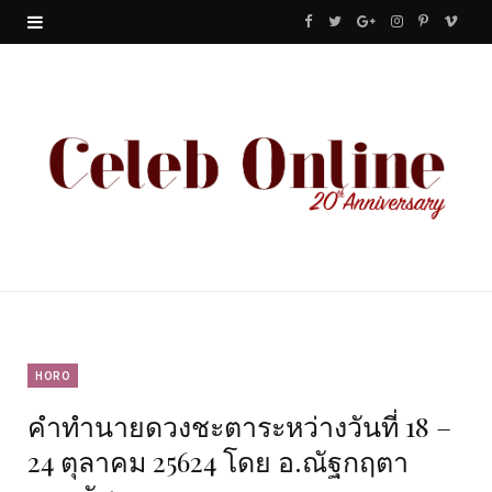
F
T
G
I
P
V
a
w
o
n
i
i
c
i
o
s
n
m
e
t
g
t
t
e
b
t
l
a
e
o
o
e
e
g
r
o
r
P
r
e
k
l
a
s
u
m
t
HORO
คำทำนายดวงชะตาระหว่างวันที่ 18 –
s
24 ตุลาคม 25624 โดย อ.ณัฐกฤตา