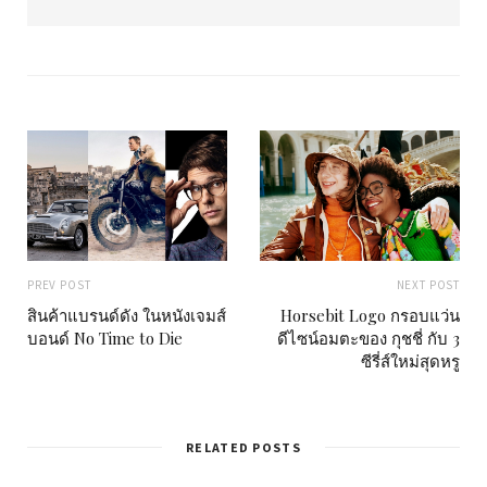
b
s
i
t
e
PREV POST
NEXT POST
สินค้าแบรนด์ดัง ในหนังเจมส์
Horsebit Logo กรอบแว่น
บอนด์ No Time to Die
ดีไซน์อมตะของ กุชชี่ กับ 3
ซีรี่ส์ใหม่สุดหรู
RELATED POSTS