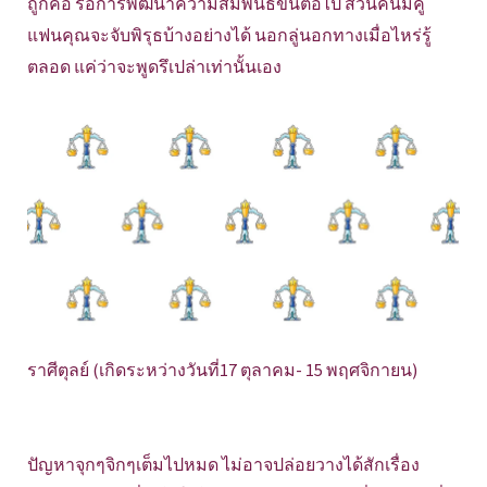
ถูกคอ รอการพัฒนาความสัมพันธ์ขั้นต่อไป ส่วนคนมีคู่
แฟนคุณจะจับพิรุธบ้างอย่างได้ นอกลู่นอกทางเมื่อไหร่รู้
ตลอด แค่ว่าจะพูดรึเปล่าเท่านั้นเอง
ราศีตุลย์ (เกิดระหว่างวันที่17 ตุลาคม- 15 พฤศจิกายน)
ปัญหาจุกๆจิกๆเต็มไปหมด ไม่อาจปล่อยวางได้สักเรื่อง