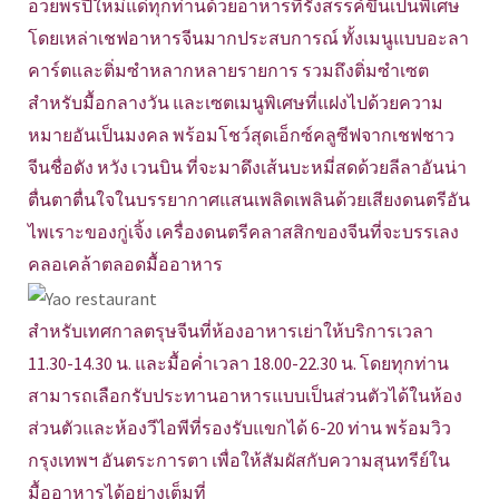
อวยพรปีใหม่แด่ทุกท่านด้วยอาหารที่รังสรรค์ขึ้นเป็นพิเศษ
โดยเหล่าเชฟอาหารจีนมากประสบการณ์ ทั้งเมนูแบบอะลา
คาร์ตและติ่มซำหลากหลายรายการ รวมถึงติ่มซำเซต
สำหรับมื้อกลางวัน และเซตเมนูพิเศษที่แฝงไปด้วยความ
หมายอันเป็นมงคล พร้อมโชว์สุดเอ็กซ์คลูซีฟจากเชฟชาว
จีนชื่อดัง หวัง เวนบิน ที่จะมาดึงเส้นบะหมี่สดด้วยลีลาอันน่า
ตื่นตาตื่นใจในบรรยากาศแสนเพลิดเพลินด้วยเสียงดนตรีอัน
ไพเราะของกู่เจิ้ง เครื่องดนตรีคลาสสิกของจีนที่จะบรรเลง
คลอเคล้าตลอดมื้ออาหาร
สำหรับเทศกาลตรุษจีนที่ห้องอาหารเย่าให้บริการเวลา
11.30-14.30 น. และมื้อค่ำเวลา 18.00-22.30 น. โดยทุกท่าน
สามารถเลือกรับประทานอาหารแบบเป็นส่วนตัวได้ในห้อง
ส่วนตัวและห้องวีไอพีที่รองรับแขกได้ 6-20 ท่าน พร้อมวิว
กรุงเทพฯ อันตระการตา เพื่อให้สัมผัสกับความสุนทรีย์ใน
มื้ออาหารได้อย่างเต็มที่