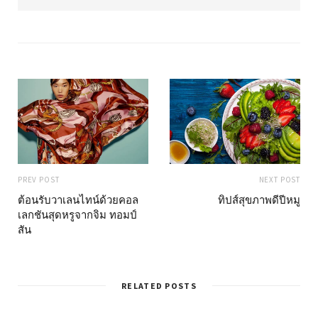
b
s
i
t
e
PREV POST
NEXT POST
ต้อนรับวาเลนไทน์ด้วยคอล
ทิปส์สุขภาพดีปีหมู
เลกชันสุดหรูจากจิม ทอมป์
สัน
RELATED POSTS