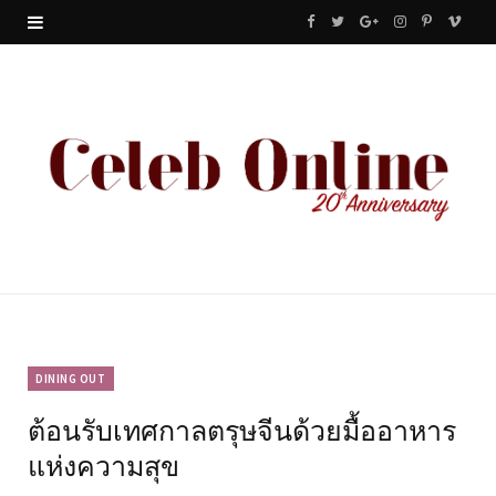
F
T
G
I
P
V
a
w
o
n
i
i
c
i
o
s
n
m
e
t
g
t
t
e
b
t
l
a
e
o
o
e
e
g
r
o
r
P
r
e
k
l
a
s
u
m
t
DINING OUT
ต้อนรับเทศกาลตรุษจีนด้วยมื้ออาหาร
s
แห่งความสุข