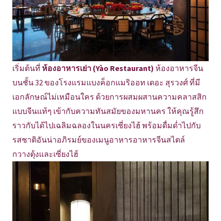
เริ่มต้นที่
ห้องอาหารเย่า (Yào Restaurant)
ห้องอาหารจีน
บนชั้น 32 ของโรงแรมแบงค็อกแมริออท เดอะ สุรวงศ์ ที่มี
เอกลักษณ์ไม่เหมือนใคร ด้วยการผสมผสานความคลาสสิก
แบบจีนแท้ๆ เข้ากับความทันสมัยของมหานคร ให้คุณรู้สึก
ราวกับได้ไปเฉลิมฉลองในนครเซี่ยงไฮ้ พร้อมดื่มด่ำไปกับ
รสชาติอันน่าอภิรมย์ของเมนูอาหารอาหารจีนสไตล์
กวางตุ้งและเซี่ยงไฮ้