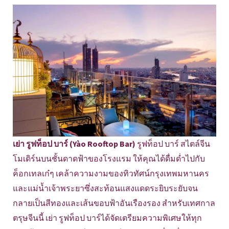
เย่า รูฟท็อป บาร์ (Yào Rooftop Bar)
รูฟท็อป บาร์ สไตล์จีน
โมเดิร์นบนชั้นดาดฟ้าของโรงแรม ให้คุณได้ดื่มด่ำไปกับ
ค็อกเทลเก๋ๆ เคล้าความงามของทิวทัศน์กรุงเทพมหานคร
และแม่น้ำเจ้าพระยาซึ่งสะท้อนแสงแดดระยิบระยับจน
กลายเป็นสีทองและเส้นขอบฟ้าอันเรืองรอง สำหรับเทศกาล
ตรุษจีนนี้ เย่า รูฟท็อป บาร์ได้จัดเตรียมความพิเศษให้ทุก