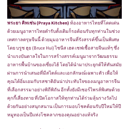
พระยา คิทเช่น (Praya Kitchen)
ห้องอาหารไทยที่โดดเด่น
ด้วยเมนูอาหารไทยตำรับดั้งเดิมก็รอต้อนรับทุกท่านในช่วง
เทศกาลตรุษจีนนี้ ด้วยมุมอาหารจีนที่รังสรรค์ขึ้นเป็นพิเศษ
โดย บรูซ ฮุย (Bruce Hui) ไชนีส เฮด เชฟเชื้อสายจีนแท้ๆ ซึ่ง
นำแรงบันดาลใจในการสร้างสรรค์เมนูมาจากวัฒนธรรม
อาหารพื้นบ้านของเซี่ยงไฮ้ โดยได้นำมาประยุกต์ให้ทันสมัย
ผ่านการนำเสนอที่มีสไตล์และเอกลักษณ์เฉพาะตัว เพื่อให้
คุณได้อิ่มเอมกับรสชาติอันน่าประทับใจของเมนูอาหารจีน
ที่เลือกสรรมาอย่างพิถีพิถัน อีกทั้งยังมีเซอร์ไพรส์พิเศษด้วย
คุกกี้เสี่ยงทาย ที่เปิดโอกาสให้ทุกท่านได้ร่วมลุ้นรางวัลไป
ด้วยกันอย่างสนุกสนาน เป็นการมอบโชคต้อนรับปีใหม่ให้ปี
หมูทองเป็นปีแห่งโชคลาภของคุณอย่างแท้จริง