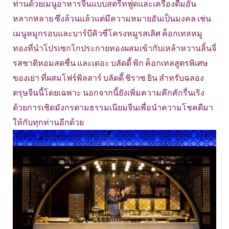
ท่านด้วยเมนูอาหารจีนแบบสตรีทฟูดและเครื่องดื่มอัน
หลากหลาย ซึ่งล้วนแล้วแต่มีความหมายอันเป็นมงคล เช่น
เมนูหมูกรอบและบาร์บีคิวซี่โครงหมูรสเลิศ ค็อกเทลหมู
ทองที่นำโปรเซกโกประกายทองผสมเข้ากับเหล้าหวานลิ้นจี่
รสชาติหอมสดชื่น และเดอะ บลัดดี้ พิก ค็อกเทลสูตรพิเศษ
ของเย่า ที่ผสมโฟร์พิลลาร์ บลัดดี้ ชิราซ ยิน สำหรับฉลอง
ตรุษจีนนี้โดยเฉพาะ นอกจากนี้ยังเพิ่มความคึกคักรื่นเริง
ด้วยการเชิดมังกรตามธรรมเนียมจีนเพื่อนำความโชคดีมา
ให้กับทุกท่านอีกด้วย