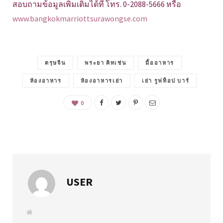
สอบถามข้อมูลเพิ่มเติมได้ที่ โทร. 0-2088-5666 หรือ
www.bangkokmarriottsurawongse.com
ตรุษจีน
พระยา คิทเช่น
มื้ออาหาร
ห้องอาหาร
ห้องอาหารเย่า
เย่า รูฟท็อป บาร์
0
USER
W
e