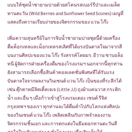
แบบให้ชุดน้ำชายามบ่ายด้วยสโคนรสเบอร์รีป่าและเมล็ด
ทานตะวัน (Wild Berries and Sunflower Seed Scones) เมนูที่
แสดงถึงความเรียบง่ายของจิตรกรรมของ แวน โก๊ะ
เพิ่มความสุนทรีย์ในการจิบน้ำชายามบ่ายชุดนี้ด้วยเครื่อง
ดื่มค็อกเทลและม็อกเทลรสเลิศที่ได้แรงบันดาลใจมาจากสี
บนงานศิลปะของแวน โก๊ะ รังสรรค์โดยมร. อีวาน ซาบอล็อ
ทนี ผู้จัดการฝ่ายเครื่องดื่มของโรงแรมฯ นอกจากนี้ทุกท่าน
ยังสามารถเลือกซื้อสินค้าคอลเลคชั่นพิเศษที่ได้รับแรง
บันดาลใจจากผลงานวินเซนต์ แวน โก๊ะ เป็นของที่ระลึกได้
เช่น ตุ๊กตาหมีลิตเติ้ลเจเจ (Little JJ) ถุงผ้าแคนวาส กระติก
น้ำ และอื่น ๆ เมื่อก้าวเข้าสู่โรงแรมเดอะ เซนต์ รีจิส
กรุงเทพฯ ของเรา ทุกท่านจะได้ดื่มด่ำไปกับโลกแห่งศิลปะ
ของวินเซนต์ แวน โก๊ะ เพลิดเพลินกับภาพจำลองงาน
จิตรกรรมชิ้นเอก และการตกแต่งในธีมดอกทานตะวันสี
สดใสในบริเวณต่าง ๆ ทั่วโรงแรม เพื่อเติมเต็มให้