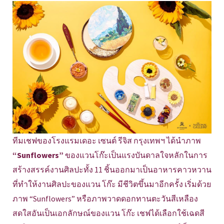
ทีมเชฟของโรงแรมเดอะ เซนต์ รีจิส กรุงเทพฯ ได้นำภาพ
“Sunflowers”
ของแวนโก๊ะเป็นแรงบันดาลใจหลักในการ
สร้างสรรค์งานศิลปะทั้ง 11 ชิ้นออกมาเป็นอาหารคาวหวาน
ที่ทำให้งานศิลปะของแวน โก๊ะ มีชีวิตขึ้นมาอีกครั้ง เริ่มด้วย
ภาพ “Sunflowers” หรือภาพวาดดอกทานตะวันสีเหลือง
สดใสอันเป็นเอกลักษณ์ของแวน โก๊ะ เชฟได้เลือกใช้เฉดสี