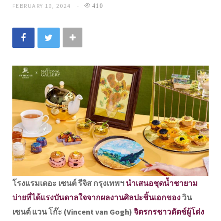
FEBRUARY 19, 2024
410
โรงแรมเดอะ เซนต์ รีจิส กรุงเทพฯ
นำเสนอชุดน้ำชายาม
บ่ายที่ได้แรงบันดาลใจจากผลงานศิลปะชิ้นเอกของ
วิน
เซนต์ แวน โก๊ะ (Vincent van Gogh)
จิตรกรชาวดัตช์ผู้โด่ง