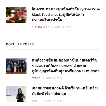
จิบความหอมละมุนที่ลงตัวกับ Lychee Rose
Black Tea Series เมนูพิเศษเฉพาะ
ประเทศไทยเท่านั้น
DINING OUT
AUGUST 8, 2026
POPULAR POSTS
คนดังร่วมชื่นชมคอลเลกชันมาสเตอร์พีซ
ของแบรนด์ 'RAKSAPHAN' ถ่ายทอด
ภูมิปัญญาท้องถิ่นสู่สุนทรียภาพระดับสากล
EVENT
AUGUST 8, 2026
เสกผมสวยสุขภาพดี ด้วยวีแกนแฮร์แคร์ระ
ดับลักชัวรีจากอังกฤษ
EVENT
AUGUST 8, 2026