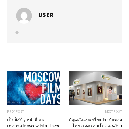
USER
W
e
b
s
i
t
e
PREV POST
NEXT POST
เปิดลิสต์ 5 หนังดี จาก
อัญมณีและเครื่องประดับของ
เทศกาล Moscow Film Days
ไทย อวดความโดดเด่นก้าว