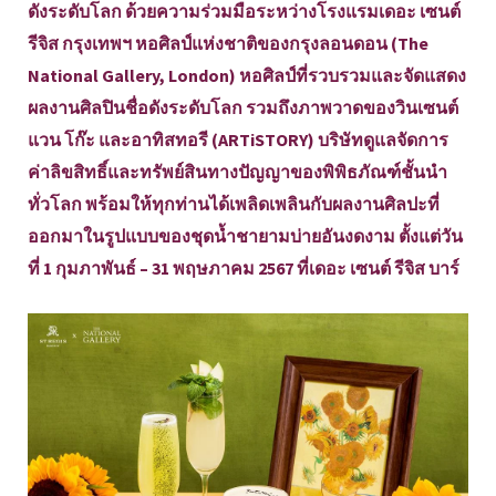
ดังระดับโลก ด้วยความร่วมมือระหว่างโรงแรมเดอะ เซนต์
รีจิส กรุงเทพฯ หอศิลป์แห่งชาติของกรุงลอนดอน (The
National Gallery, London) หอศิลป์ที่รวบรวมและจัดแสดง
ผลงานศิลปินชื่อดังระดับโลก รวมถึงภาพวาดของวินเซนต์
แวน โก๊ะ และอาทิสทอรี (ARTiSTORY) บริษัทดูแลจัดการ
ค่าลิขสิทธิ์และทรัพย์สินทางปัญญาของพิพิธภัณฑ์ชั้นนำ
ทั่วโลก พร้อมให้ทุกท่านได้เพลิดเพลินกับผลงานศิลปะที่
ออกมาในรูปแบบของชุดน้ำชายามบ่ายอันงดงาม ตั้งแต่วัน
ที่ 1 กุมภาพันธ์ – 31 พฤษภาคม 2567 ที่เดอะ เซนต์ รีจิส บาร์