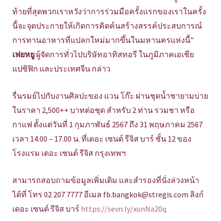
ท้ายที่สุดพวกเราหวังว่าการร่วมมือครั้งแรกของเราในครั้ง
นี้จะจุดประกายให้เกิดการคิดค้นสร้างสรรค์ประสบการณ์
การทานอาหารที่แปลกใหม่มากขึ้นในมหานครแห่งนี้”
เฟยหยู
ผู้จัดการทั่วไปบริษัทอาทิสทอรี ในภูมิภาคเอเชีย
แปซิฟิก และประเทศจีน กล่าว
รื่นรมย์ไปกับงานศิลปะของ แวน โก๊ะ ผ่านชุดน้ำชายามบ่าย
ในราคา 2,500++ บาทต่อชุด สำหรับ 2 ท่าน รวมชา หรือ
กาแฟ ตั้งแต่วันที่ 1 กุมภาพันธ์ 2567 ถึง 31 พฤษภาคม 2567
เวลา 14.00 – 17.00 น. ที่เดอะ เซนต์ รีจิส บาร์ ชั้น 12 ของ
โรงแรม เดอะ เซนต์ รีจิส กรุงเทพฯ
สามารถสอบถามข้อมูลเพิ่มเติม และสำรองที่นั่งล่วงหน้า
ได้ที่ โทร 02 207 7777 อีเมล fb.bangkok@stregis.com ลิงก์
เดอะ เซนต์ รีจิส บาร์
https://sevn.ly/xunNa20q