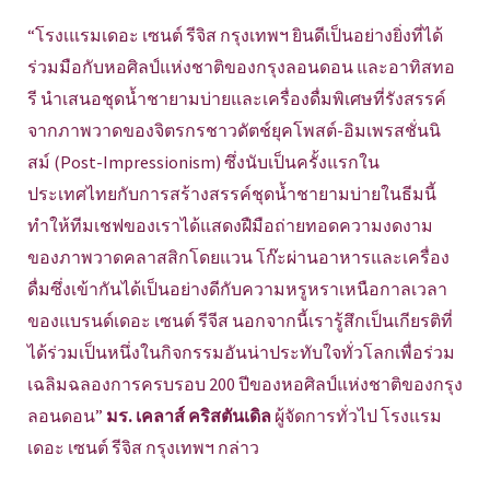
“โรงเแรมเดอะ เซนต์ รีจิส กรุงเทพฯ ยินดีเป็นอย่างยิ่งที่ได้
ร่วมมือกับหอศิลป์แห่งชาติของกรุงลอนดอน และอาทิสทอ
รี นำเสนอชุดน้ำชายามบ่ายและเครื่องดื่มพิเศษที่รังสรรค์
จากภาพวาดของจิตรกรชาวดัตช์ยุคโพสต์-อิมเพรสชั่นนิ
สม์ (Post-Impressionism) ซึ่งนับเป็นครั้งแรกใน
ประเทศไทยกับการสร้างสรรค์ชุดน้ำชายามบ่ายในธีมนี้
ทำให้ทีมเชฟของเราได้แสดงฝืมือถ่ายทอดความงดงาม
ของภาพวาดคลาสสิกโดยแวน โก๊ะผ่านอาหารและเครื่อง
ดื่มซึ่งเข้ากันได้เป็นอย่างดีกับความหรูหราเหนือกาลเวลา
ของแบรนด์เดอะ เซนต์ รีจีส นอกจากนี้เรารู้สึกเป็นเกียรติที่
ได้ร่วมเป็นหนึ่งในกิจกรรมอันน่าประทับใจทั่วโลกเพื่อร่วม
เฉลิมฉลองการครบรอบ 200 ปีของหอศิลป์แห่งชาติของกรุง
ลอนดอน”
มร. เคลาส์ คริสตันเดิล
ผู้จัดการทั่วไป โรงแรม
เดอะ เซนต์ รีจิส กรุงเทพฯ กล่าว