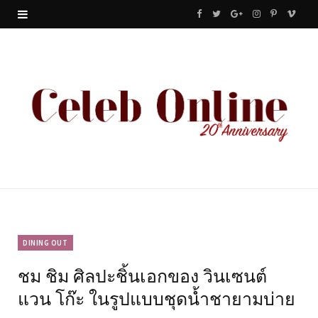
F
T
G
I
P
V
a
w
o
n
i
i
c
i
o
s
n
m
e
t
g
t
t
e
b
t
l
a
e
o
o
e
e
g
r
o
r
P
r
e
k
l
a
s
u
m
t
DINING OUT
ชม ชิม ศิลปะชิ้นเอกของ วินเซนต์
s
แวน โก๊ะ ในรูปแบบชุดน้ำชายามบ่าย