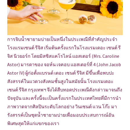
การจิบน้ำชายามบ่ายเป็นหนึ่งในประเพณีที่สำคัญประจำ
โรงแรมเซนต์ รีจิส เริ่มต้นครั้งแรกในโรงแรมเดอะ เซนต์ รี
จิส นิวยอร์ก โดยมิสซิสแคโรไลน์ แอสเตอร์ (Mrs. Caroline
Astor) มารดาของ จอห์น เจคอบ แอสเตอร์ที่ 4 (John Jacob
Astor IV) ผู้ก่อตั้งแบรนด์ เดอะ เซนต์ รีจิส มีขึ้นเพื่อพบปะ
สังสรรค์ในแวดวงสังคมชั้นสูงในสมัยนั้น โรงแรมเดอะ
เซนต์ รีจิส กรุงเทพฯ จึงได้สืบทอดประเพณีดังกล่าวมาจนถึง
ปัจจุบัน และครั้งนี้จะเป็นครั้งแรกในประเทศไทยที่มีการนำ
ภาพวาดจากศิลปินระดับโลกอย่าง วินเซนต์ แวน โก๊ะ มา
รังสรรค์เป็นชุดน้ำชายามบ่ายเพื่อมอบประสบการณ์อัน
พิเศษสุดให้แก่แขกของเรา