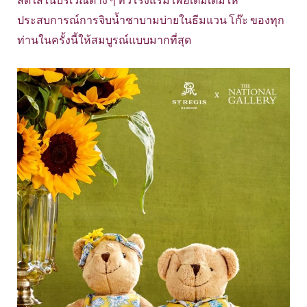
ประสบการณ์การจิบน้ำชาบามบ่ายในธีมแวน โก๊ะ ของทุก
ท่านในครั้งนี้ให้สมบูรณ์แบบมากที่สุด