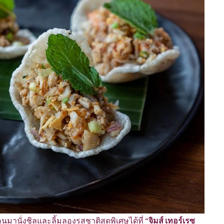
มานั่งชิลและลิ้มลองรสชาติสุดพิเศษได้ที่ “
จิมส์ เทอร์เรซ