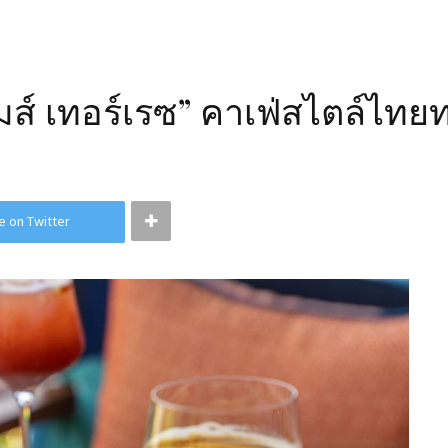
ิมส์ เทอร์เรซ” คาเฟ่สไตล์ไท
e on Twitter