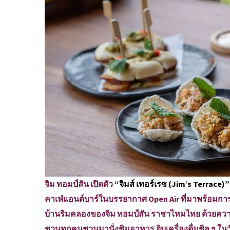
จิม ทอมป์สัน เปิดตัว
“จิมส์ เทอร์เรซ (Jim’s Terrace)
คาเฟ่แอนด์บาร์ในบรรยากาศ Open Air ที่มาพร้อมการ
บ้านริมคลองของจิม ทอมป์สัน ราชาไหมไทย ด้วยความต
ชวนทุกคนชวนมานั่งชิมอาหาร จิบเครื่องดื่มชิล ๆ ในวั