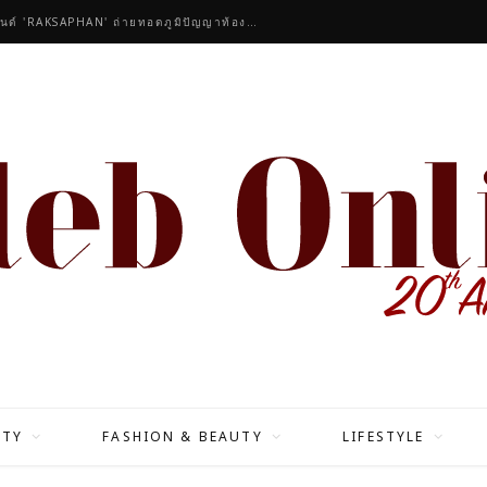
คนดังร่วมชื่นชมคอลเลกชันมาสเตอร์พีซของแบรนด์ 'RAKSAPHAN' ถ่ายทอดภูมิปัญญาท้องถิ่นสู่สุนทรียภาพระดับสากล
ITY
FASHION & BEAUTY
LIFESTYLE