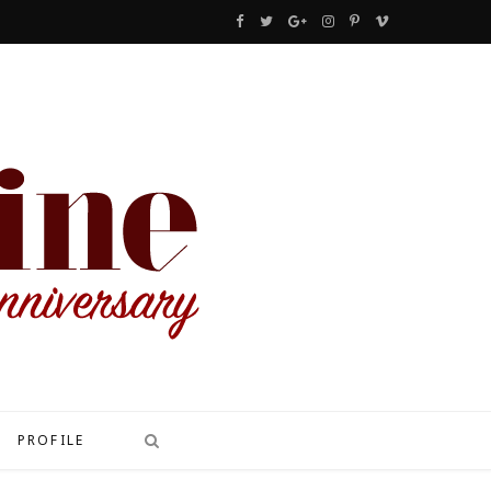
F
T
G
I
P
V
a
w
o
n
i
i
c
i
o
s
n
m
e
t
g
t
t
e
b
t
l
a
e
o
o
e
e
g
r
o
r
P
r
e
k
l
a
s
u
m
t
s
PROFILE