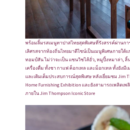
พร้อมลิ้มรสเมนูทาปาสไทยสุดพิเศษที่รังสรรค์ผ่านกา
เลิศรสจากท้องถิ่นไทยมาดีไซน์เป็นเมนูพิเศษภายใต
ทอมป์สัน ไม่ว่าจะเป็น แซนวิชไส้อั่ว, หมูปิ้งหมาล่า,
เครื่องดื่ม ทั้งชา กาแฟ ค็อกเทล และม็อกเทล ทั้งยังม
และเติมเต็มประสบการณ์สุดพิเศษ หลังเยี่ยมชม Jim
Home Furnishing Exhibition และยังสามารถเพลิดเพลิ
ภายใน Jim Thompson Iconic Store