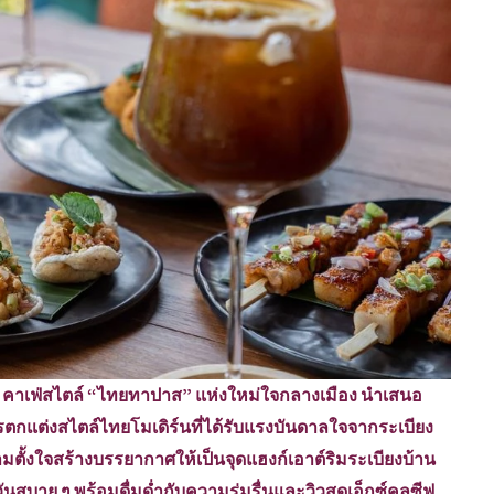
”
คาเฟ่สไตล์ “ไทยทาปาส” แห่งใหม่ใจกลางเมือง นำเสนอ
ตกแต่งสไตล์ไทยโมเดิร์นที่ได้รับแรงบันดาลใจจากระเบียง
ั้งใจสร้างบรรยากาศให้เป็นจุดแฮงก์เอาต์ริมระเบียงบ้าน
นสบาย ๆ พร้อมดื่มด่ำกับความร่มรื่นและวิวสุดเอ็กซ์คลูซีฟ