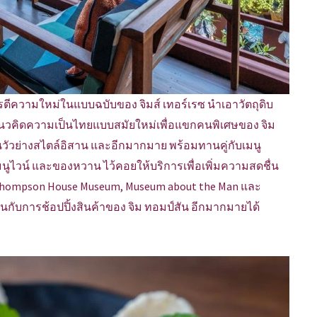
รตีความใหม่ในแบบฉบับของ จิมส์ เทอร์เรซ นำเอาวัตถุดิบ
้แนวคิดความเป็นไทยแบบสมัยใหม่เพื่อแขกคนพิเศษของ จิม
 ลิ้นวัวย่างสไตล์อิสาน และอีกมากมาย พร้อมทานคู่กับเมนู
ีเมนูไวน์ และของหวาน ไว้คอยให้บริการเพื่อเพิ่มความสดชื่น
 Thompson House Museum, Museum about the Man และ
นกับการช้อปปิ้งสินค้าของ จิม ทอมป์สัน อีกมากมายได้