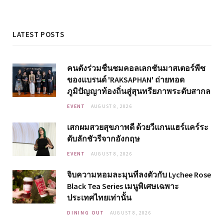
LATEST POSTS
คนดังร่วมชื่นชมคอลเลกชันมาสเตอร์พีซ
ของแบรนด์ 'RAKSAPHAN' ถ่ายทอด
ภูมิปัญญาท้องถิ่นสู่สุนทรียภาพระดับสากล
EVENT
AUGUST 8, 2026
เสกผมสวยสุขภาพดี ด้วยวีแกนแฮร์แคร์ระ
ดับลักชัวรีจากอังกฤษ
EVENT
AUGUST 8, 2026
จิบความหอมละมุนที่ลงตัวกับ Lychee Rose
Black Tea Series เมนูพิเศษเฉพาะ
ประเทศไทยเท่านั้น
DINING OUT
AUGUST 8, 2026