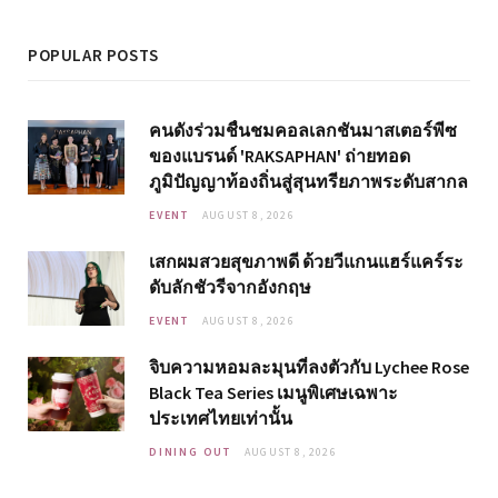
POPULAR POSTS
คนดังร่วมชื่นชมคอลเลกชันมาสเตอร์พีซ
ของแบรนด์ 'RAKSAPHAN' ถ่ายทอด
ภูมิปัญญาท้องถิ่นสู่สุนทรียภาพระดับสากล
EVENT
AUGUST 8, 2026
เสกผมสวยสุขภาพดี ด้วยวีแกนแฮร์แคร์ระ
ดับลักชัวรีจากอังกฤษ
EVENT
AUGUST 8, 2026
จิบความหอมละมุนที่ลงตัวกับ Lychee Rose
Black Tea Series เมนูพิเศษเฉพาะ
ประเทศไทยเท่านั้น
DINING OUT
AUGUST 8, 2026