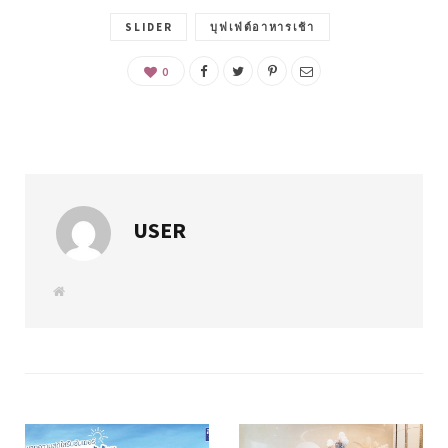
SLIDER
บุฟเฟ่ต์อาหารเช้า
0
USER
W
e
b
s
i
t
e