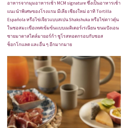
อาหารจากมุมอาหารเช้า MCM signature ซึ่งเป็นอาหารเช้า
แนะนำพิเศษของโรงแรม มีเลีย เชียงใหม่ อาทิ Tortilla
Española หรือไข่เจียวแบบสเปน Shakshuka หรือไข่ดาวตุ๋น
ในซอสมะเขือเทศเข้มข้นแบบเมดิเตอร์เรเนียน ขนมปังเอน
ซายมาดาสไตล์มายอร์ก้า ชูโรสทอดกรอบกับซอส
ช็อกโกแลต และอื่น ๆ อีกมากมาย