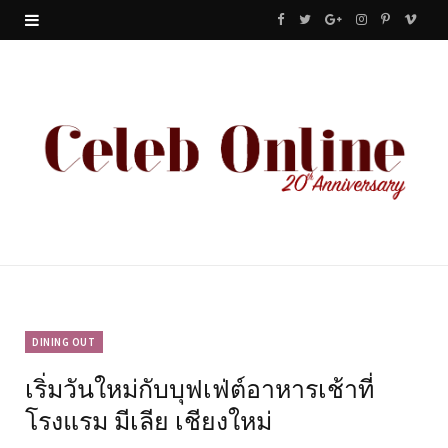
F
T
G
I
P
V
a
w
o
n
i
i
c
i
o
s
n
m
e
t
g
t
t
e
b
t
l
a
e
o
o
e
e
g
r
o
r
P
r
e
k
l
a
s
u
m
t
DINING OUT
เริ่มวันใหม่กับบุฟเฟ่ต์อาหารเช้าที่
s
โรงแรม มีเลีย เชียงใหม่