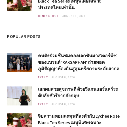
Black Tea Series เมนูพิเศษเฉพาะ
ประเทศไทยเท่านั้น
DINING OUT
AUGUST 8, 2026
POPULAR POSTS
คนดังร่วมชื่นชมคอลเลกชันมาสเตอร์พีซ
ของแบรนด์ 'RAKSAPHAN' ถ่ายทอด
ภูมิปัญญาท้องถิ่นสู่สุนทรียภาพระดับสากล
EVENT
AUGUST 8, 2026
เสกผมสวยสุขภาพดี ด้วยวีแกนแฮร์แคร์ระ
ดับลักชัวรีจากอังกฤษ
EVENT
AUGUST 8, 2026
จิบความหอมละมุนที่ลงตัวกับ Lychee Rose
Black Tea Series เมนูพิเศษเฉพาะ