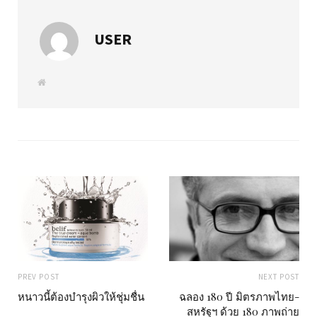
USER
W
e
b
s
i
t
e
PREV POST
NEXT POST
หนาวนี้ต้องบำรุงผิวให้ชุ่มชื่น
ฉลอง 180 ปี มิตรภาพไทย-
สหรัฐฯ ด้วย 180 ภาพถ่าย