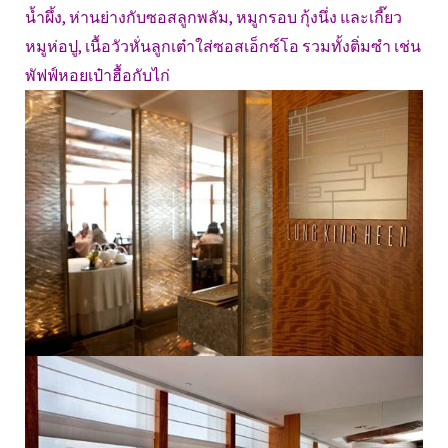
น้ำผึ้ง, ห่านย่างกับซอสลูกพลัม, หมูกรอบ กุ้งนึ่ง และเกี๊ยว
หมูห่อปู, เนื้อวัวหั่นลูกเต๋าใส่ซอสเอ็กซ์โอ รวมทั้งติ่มซำ เช่น
พัฟฟ์หอยเป๋าฮื้อกับไก่