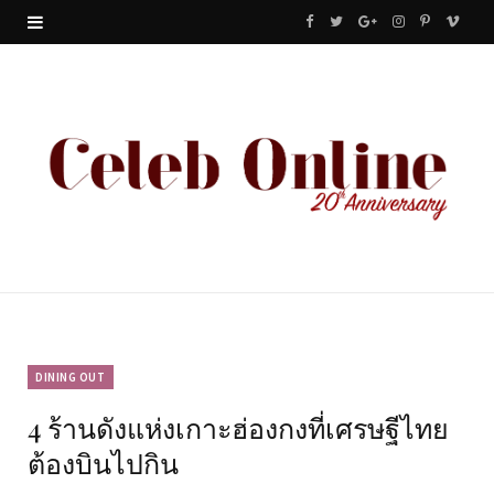
F
T
G
I
P
V
a
w
o
n
i
i
c
i
o
s
n
m
e
t
g
t
t
e
b
t
l
a
e
o
o
e
e
g
r
o
r
P
r
e
k
l
a
s
u
m
t
DINING OUT
4 ร้านดังแห่งเกาะฮ่องกงที่เศรษฐีไทย
s
ต้องบินไปกิน