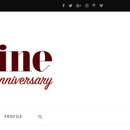
F
T
G
I
P
V
a
w
o
n
i
i
c
i
o
s
n
m
e
t
g
t
t
e
b
t
l
a
e
o
o
e
e
g
r
o
r
P
r
e
k
l
a
s
u
m
t
s
PROFILE