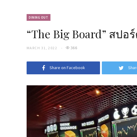
DINING OUT
“The Big Board” สปอร์
MARCH 31, 2022
366
Share on Facebook
Shar