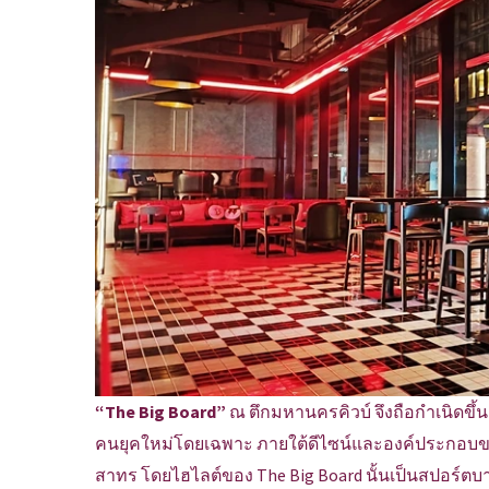
“The Big Board”
ณ ตึกมหานครคิวบ์ จึงถือกำเนิดขึ้
คนยุคใหม่โดยเฉพาะ ภายใต้ดีไซน์และองค์ประกอบขอ
สาทร โดยไฮไลต์ของ The Big Board นั้นเป็นสปอร์ตบาร์ท