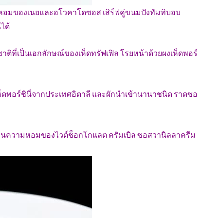
่นหอมของเนยและอโวคาโดซอส เสิร์ฟคู่ขนมปังทัมทิบอบ
ได้
ิที่เป็นเอกลักษณ์ของเห็ดทรัฟเฟิล โรยหน้าด้วยผงเห็ดพอร์
ห็ดพอร์ชินี่จากประเทศอิตาลี และผักนำเข้านานาชนิด ราดซอ
นผสานความหอมของไวต์ช็อกโกแลต ครัมเบิล ซอสวานิลลาครีม