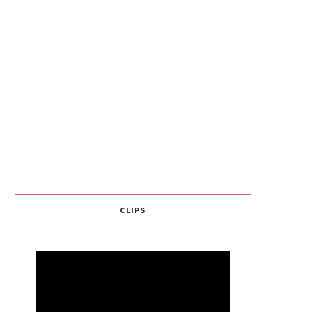
CLIPS
Video
Player