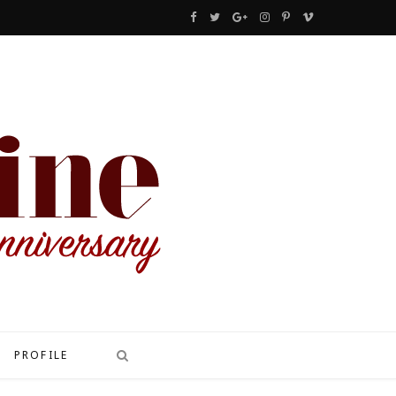
F
T
G
I
P
V
a
w
o
n
i
i
c
i
o
s
n
m
e
t
g
t
t
e
b
t
l
a
e
o
o
e
e
g
r
o
r
P
r
e
k
l
a
s
u
m
t
s
PROFILE