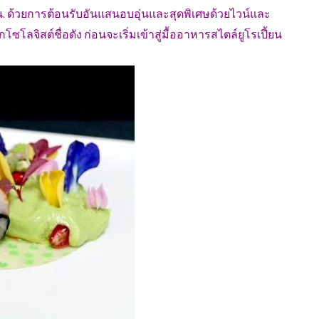
0 น. ด้วยการต้อนรับอันแสนอบอุ่นและสุดพิเศษด้วยไวน์และ
โซโลจิสต์ชื่อดัง ก่อนจะเริ่มเข้าสู่มื้ออาหารสไตล์ยูโรเปี้ยน