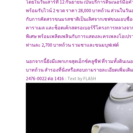
โดยในวันเสาร์ที่ 12 กันยายน เป็นบริการดินเนอร์มื้อ
พร้อมรับไวน์ 2 ขวด ราคา 28,000 บาทถ้วน ส่วนในวันอา
กับการคัดสรรขนมรสชาติเป็นเลิศจากเชฟขนมอบชื่อด
คาราเมล และช็อตเค้กสตรอเบอร์รีโครงการหลวงจากจ
พิเศษ พร้อมเพลิดเพลินกับการแสดงละครเพลงโอเปร
ท่านละ 2,700 บาทถ้วน รวมชาและขนมบุฟเฟต์
นอกจากนี้ยังมีแพกเกจสุดเอ็กซ์คลูซีฟ ที่รวมทั้งด
บาทถ้วน สำรองที่นั่งหรือสอบถามรายละเอียดเพิ่มเติมไ
2476-0022 ต่อ 1416
:: Text by FLASH