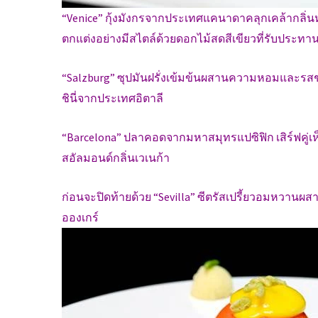
“Venice” กุ้งมังกรจากประเทศแคนาดาคลุกเคล้ากลิ
ตกแต่งอย่างมีสไตล์ด้วยดอกไม้สดสีเขียวที่รับประทาน
“Salzburg” ซุปมันฝรั่งเข้มข้นผสานความหอมและรสชาต
ชินี่จากประเทศอิตาลี
“Barcelona” ปลาคอดจากมหาสมุทรแปซิฟิก เสิร์ฟคู่เ
สอัลมอนด์กลิ่นเวเนก้า
ก่อนจะปิดท้ายด้วย “Sevilla” ซีตรัสเปรี้ยวอมหวา
อองเกร์