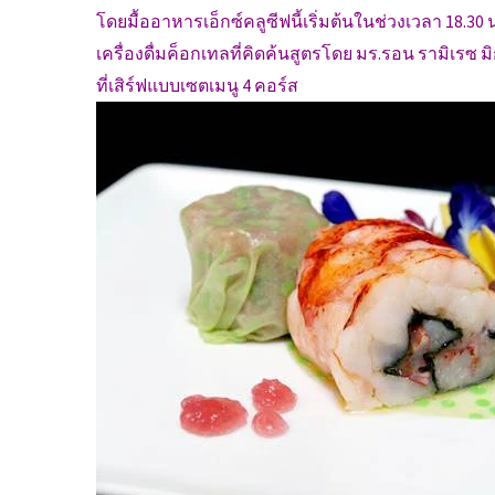
โดยมื้ออาหารเอ็กซ์คลูซีฟนี้เริ่มต้นในช่วงเวลา 18.3
เครื่องดื่มค็อกเทลที่คิดค้นสูตรโดย มร.รอน รามิเรซ มิก
ที่เสิร์ฟแบบเซตเมนู 4 คอร์ส