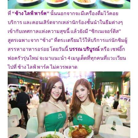
ที่
“ช้าง ไลฟ์ พาร์ค”
นั้นนอกจากจะมีเครื่องดื่มไว้คอย
บริการ และคอนเสิร์ตจากเหล่านักร้องชั้นนำในธีมต่างๆ
เข้ากับเทศกาลแห่งความสุขนี้ แล้วยังมี “ซิกเนเจอร์ดิส”
สูตรเฉพาะจาก “ช้าง” ที่ตระเตรียมไว้ให้บริการแก่นักชิมผู้
สรรหาอาหารอร่อย โดยวันนี้
บรรณ บริบูรณ์
หรือ เชฟอิ๊ก
พ่อครัวรุ่นใหม่ จะมาแนะนำ 4 เมนูเด็ดที่ทุกคนที่แวะเวียน
ไปที่ ช้าง ไลฟ์ พาร์ค ไม่ควรพลาด