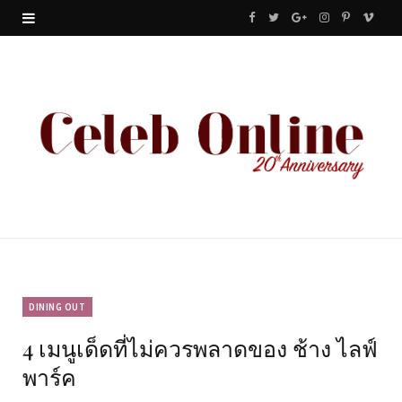
F
T
G
I
P
V
a
w
o
n
i
i
c
i
o
s
n
m
e
t
g
t
t
e
b
t
l
a
e
o
o
e
e
g
r
o
r
P
r
e
k
l
a
s
u
m
t
DINING OUT
4 เมนูเด็ดที่ไม่ควรพลาดของ ช้าง ไลฟ์
s
พาร์ค