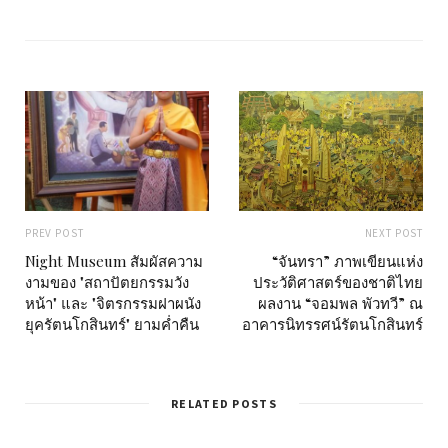
i
t
e
PREV POST
NEXT POST
Night Museum สัมผัสความ
“จันทรา” ภาพเขียนแห่ง
งามของ "สถาปัตยกรรมวัง
ประวัติศาสตร์ของชาติไทย
หน้า" และ "จิตรกรรมฝาผนัง
ผลงาน “จอมพล พัวทวี” ณ
ยุครัตนโกสินทร์" ยามค่ำคืน
อาคารนิทรรศน์รัตนโกสินทร์
RELATED POSTS