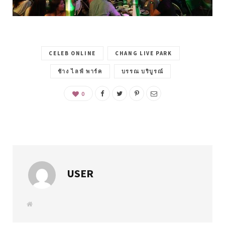
CELEB ONLINE
CHANG LIVE PARK
ช้าง ไลฟ์ พาร์ค
บรรณ บริบูรณ์
0
USER
W
e
b
s