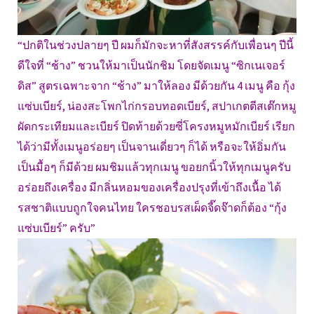
“ปกติในช่วงปลายๆ ปี ผมก็มักจะหาที่สังสรรค์กับเพื่อนๆ ปีนี้
ดีใจที่ “ช้าง” ชวนให้มาเป็นนักชิม โดยจัดเมนู “ซิกเนเจอร์
ดิส” สูตรเฉพาะจาก “ช้าง” มาให้ลอง มีด้วยกัน 4 เมนู คือ กุ้ง
แซ่บเบียร์, น่องสะโพกไก่กรอบทอดเบียร์, สปาเกตตีสเต๊กหมู
ผัดกระเทียมและเบียร์ ปิดท้ายด้วยซี่โครงหมูหมักเบียร์ เรียก
ได้ว่ามีทั้งเมนูอร่อยๆ เป็นจานเดี่ยวๆ ก็ได้ หรือจะให้อิ่มกัน
เป็นมื้อๆ ก็มีด้วย ผมชิมแล้วทุกเมนู ขอยกนิ้วให้ทุกเมนูครับ
อร่อยถึงเครื่อง มีกลิ่นหอมของเครื่องปรุงที่เข้าถึงเนื้อ ได้
รสชาติแบบถูกใจคนไทย ใครชอบรสเผ็ดจี๊ดจ๊าดก็ต้อง “กุ้ง
แซ่บเบียร์” ครับ”