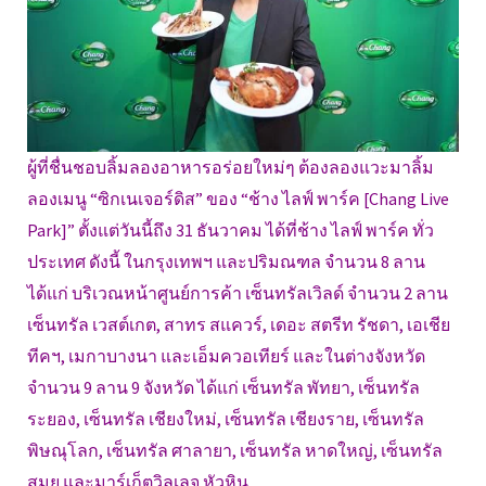
ผู้ที่ชื่นชอบลิ้มลองอาหารอร่อยใหม่ๆ ต้องลองแวะมาลิ้ม
ลองเมนู “ซิกเนเจอร์ดิส” ของ “ช้าง ไลฟ์ พาร์ค [Chang Live
Park]” ตั้งแต่วันนี้ถึง 31 ธันวาคม ได้ที่ช้าง ไลฟ์ พาร์ค ทั่ว
ประเทศ ดังนี้ ในกรุงเทพฯ และปริมณฑล จำนวน 8 ลาน
ได้แก่ บริเวณหน้าศูนย์การค้า เซ็นทรัลเวิลด์ จำนวน 2 ลาน
เซ็นทรัล เวสต์เกต, สาทร สแควร์, เดอะ สตรีท รัชดา, เอเชีย
ทีคฯ, เมกาบางนา และเอ็มควอเทียร์ และในต่างจังหวัด
จำนวน 9 ลาน 9 จังหวัด ได้แก่ เซ็นทรัล พัทยา, เซ็นทรัล
ระยอง, เซ็นทรัล เชียงใหม่, เซ็นทรัล เชียงราย, เซ็นทรัล
พิษณุโลก, เซ็นทรัล ศาลายา, เซ็นทรัล หาดใหญ่, เซ็นทรัล
สมุย และมาร์เก็ตวิลเลจ หัวหิน