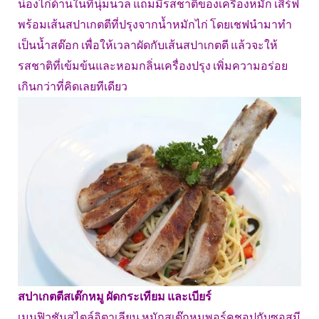
น่องไก่ด้านในที่นุ่มนวล แถมมีรสชาติของเครื่องหมัก เสิร์ฟ
พร้อมเส้นสปาเกตตีที่ปรุงจากน้ำหมักไก่ โดยเชฟนำมาทำ
เป็นน้ำสต๊อก เพื่อให้เวลาผัดกับเส้นสปาเกตตี แล้วจะให้
รสชาติที่เข้มข้นและหอมกลิ่นเครื่องปรุง เพิ่มความอร่อย
เกินกว่าที่คิดเลยทีเดียว
สปาเกตตีสเต๊กหมู ผัดกระเทียม และเบียร์
เมนูฟิวชันสไตล์อิตาเลียน หมักสเต๊กหมูพอร์คชอปกับซอสมี