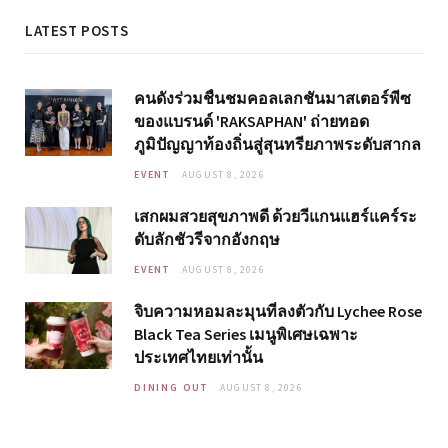
LATEST POSTS
คนดังร่วมชื่นชมคอลเลกชันมาสเตอร์พีซ
ของแบรนด์ 'RAKSAPHAN' ถ่ายทอด
ภูมิปัญญาท้องถิ่นสู่สุนทรียภาพระดับสากล
EVENT
AUGUST 8, 2026
เสกผมสวยสุขภาพดี ด้วยวีแกนแฮร์แคร์ระ
ดับลักชัวรีจากอังกฤษ
EVENT
AUGUST 8, 2026
จิบความหอมละมุนที่ลงตัวกับ Lychee Rose
Black Tea Series เมนูพิเศษเฉพาะ
ประเทศไทยเท่านั้น
DINING OUT
AUGUST 8, 2026