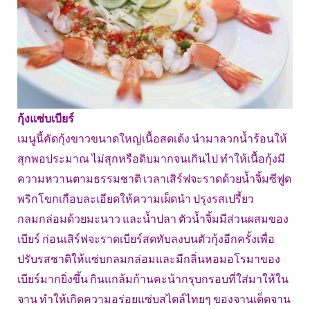
กุ้งแซ่บเบียร์
เมนูนี้คัดกุ้งขาวขนาดใหญ่เนื้อสดเด้ง นำมาลวกน้ำร้อนให้
สุกพอประมาณ ไม่สุกหรือดิบมากจนเกินไป ทำให้เนื้อกุ้งมี
ความหวานตามธรรมชาติ เวลาเสิร์ฟจะราดด้วยน้ำจิ้มซีฟูด
พริกโขกเกือบละเอียดให้ความเผ็ดนำ ปรุงรสเปรี้ยว
กลมกล่อมด้วยมะนาว และน้ำปลา ตัวน้ำจิ้มมีส่วนผสมของ
เบียร์ ก่อนเสิร์ฟจะราดเบียร์สดทับลงบนตัวกุ้งอีกครั้งเพื่อ
ปรับรสชาติให้แซ่บกลมกล่อมและมีกลิ่นหอมอโรมาของ
เบียร์มากยิ่งขึ้น กินแกล้มก้านคะน้ากรุบกรอบที่ใส่มาให้ใน
จาน ทำให้เกิดความอร่อยแซ่บสไตล์ไทยๆ ของจานเด็ดจาน