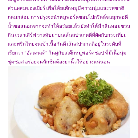
ส่วนผสมของเบียร์ เพื่อให้สเต๊กหมูมีความนุ่มและรสชาติ
กลมกล่อม การปรุงจะนำหมูพอร์คชอปไปกริลล์จนสุกพอดี
น้ำซอสนอกจากจะทำให้อร่อยแล้ว ยังทำให้มีกลิ่นหอมชวน
กิน เวลาเสิร์ฟ วางทับมาบนเส้นสปาเกตตีที่ผัดกับกระเทียม
และพริกไทยจนเข้าเนื้อกันดี เส้นสปาเกตตีอยู่ในระดับที่
เรียกว่า “อัลเดนเต้” กินคู่กับสเต๊กหมูพอร์คชอป ที่มีเนื้อนุ่ม
ชุ่มซอส อร่อยจนนักชิมต้องยกนิ้วให้อย่างแน่นอน