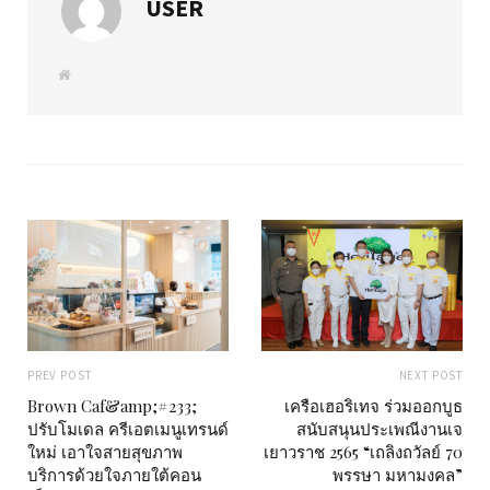
USER
W
e
b
s
i
t
e
PREV POST
NEXT POST
Brown Caf&amp;#233;
เครือเฮอริเทจ ร่วมออกบูธ
ปรับโมเดล ครีเอตเมนูเทรนด์
สนับสนุนประเพณีงานเจ
ใหม่ เอาใจสายสุขภาพ
เยาวราช 2565 “เถลิงถวัลย์ 70
บริการด้วยใจภายใต้คอน
พรรษา มหามงคล”