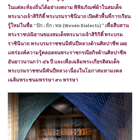
ในแต่ละท้องถิ่นได้อย่างงดงาม พิพิธภัณฑ์ผ้าในสมเด็จ
พระนางเจ้าสิริกิติ์ พระบรมราชินีนาถ เปิดตัวพื้นที่การเรียน
รู้ใหม่ในชื่อ
“ปัก : ถัก : ทอ (Woven Dialects)”
เพื่อสืบสาน
พระราชปณิธานของสมเด็จพระนางเจ้าสิริกิติ์ พระบรม
ราชินีนาถ พระบรมราชชนนีพันปีหลวงด้านศิลปาชีพ เผย
แพร่องค์ความรู้ตลอดจนพระราชกรณียกิจด้านศิลปาชีพ
อันยาวนานกว่า ๔๖ ปี และเพื่อเฉลิมพระเกียรติสมเด็จ
พระบรมราชชนนีพันปีหลวง เนื่องในโอกาสมหามงคล
เฉลิมพระชนมพรรษา ๙๐ พรรษา