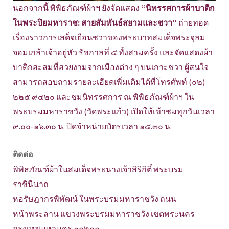
นอกจากนี้ พิพิธภัณฑ์ผ้าฯ ยังจัดแสดง
“นิทรรศการผ้าบาติก
ในพระปิยมหาราช: สายสัมพันธ์สยามและชวา”
ถ่ายทอด
เรื่องราวการเสด็จเยือนชวาของพระบาทสมเด็จพระจุลม
จอมเกล้าเจ้าอยู่หัว รัชกาลที่ ๕ ทั้งสามครั้ง และจัดแสดงผ้า
บาติกสะสมที่สวยงามจากเมืองต่าง ๆ บนเกาะชวา ผู้สนใจ
สามารถสอบถามรายละเอียดเพิ่มเติมได้ที่โทรศัพท์ (๐๒)
๒๒๕ ๙๔๒๐ และชมนิทรรศการ ณ พิพิธภัณฑ์ผ้าฯ ใน
พระบรมมหาราชวัง (วัดพระแก้ว) เปิดให้เข้าชมทุกวันเวลา
๙.๐๐-๑๖.๓๐ น. ปิดจำหน่ายบัตรเวลา ๑๕.๓๐ น.
ติดต่อ
พิพิธภัณฑ์ผ้าในสมเด็จพระนางเจ้าสิริกิติ์ พระบรม
ราชินีนาถ
หอรัษฎากรพิพัฒน์ ในพระบรมมหาราชวัง ถนน
หน้าพระลาน แขวงพระบรมมหาราชวัง เขตพระนคร
กรุงเทพมหานคร ๑๐๒๐๐