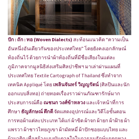
ปัก : ถัก : ทอ (Woven Dialects)
สะท้อนแนวคิด “ความเป็น
อันหนึ่งอันเดียวกันของประเทศไทย” โดยยังคงเอกลักษณ์
ท้องถิ่นไว้ ด้วยการนำผ้าท้องถิ่นที่มีชื่อเสียงในแต่ละ
ภูมิภาคจากมูลนิธิส่งเสริมศิลปาชีพฯ มาเล่าผ่านแผนที่
ประเทศไทย Textile Cartograph of Thailand ซึ่งทำจาก
เทคนิค Appliqué โดย
เพลินจันทร์ วิญญรัตน์
(ศิลปินและนัก
ออกแบบสิ่งทอ) ถ่ายทอดเรื่องราวผ่านภัณฑารักษ์มาก
ประสบการณ์คือ
ณชนก วงศ์ข้าหลวง
และเจ้าหน้าที่การ
ศึกษา
ธัญลักษณ์ ตึกดี
จัดแสดงอุปกรณ์และวิดีโอขั้นตอน
การทอผ้าแต่ละประเภท ได้แก่ ผ้าขิด ผ้าจก ผ้ายก ผ้าฝ้าย ผ้า
แพรวา ผ้าชาวไทยภูเขา ผ้ามัดหมี่ ผ้าปักซอยแบบไทย และ
ผ้าบาติก เพื่อสร้างแรงบันดาลใจในการอนุรักษ์มรดกทาง