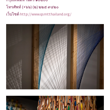
โทรศัพท์ (+๖๖) (๒) ๒๒๕ ๙๔๒๐
เว็บไซต์
http://www.qsmtthailand.org/