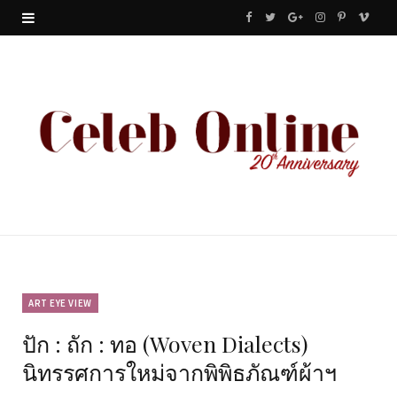
F
T
G
I
P
V
a
w
o
n
i
i
c
i
o
s
n
m
e
t
g
t
t
e
b
t
l
a
e
o
o
e
e
g
r
o
r
P
r
e
k
l
a
s
u
m
t
ART EYE VIEW
ปัก : ถัก : ทอ (Woven Dialects)
s
นิทรรศการใหม่จากพิพิธภัณฑ์ผ้าฯ