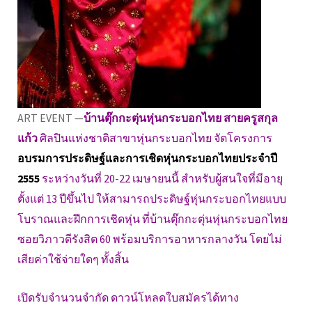
ART EVENT —
บ้านตุ๊กกะตุ่นหุ่นกระบอกไทย สายครูสกุล
แก้ว
ศิลปินแห่งชาติสาขาหุ่นกระบอกไทย จัดโครงการ
อบรมการประดิษฐ์และการเชิดหุ่นกระบอกไทยประจำปี
2555
ระหว่างวันที่ 20-22 เมษายนนี้ สำหรับผู้สนใจที่มีอายุ
ตั้งแต่ 13 ปีขึ้นไป ให้สามารถประดิษฐ์หุ่นกระบอกไทยแบบ
โบราณและฝึกการเชิดหุ่น ที่บ้านตุ๊กกะตุ่นหุ่นกระบอกไทย
ซอยวิภาวดีรังสิต 60 พร้อมบริการอาหารกลางวัน โดยไม่
เสียค่าใช้จ่ายใดๆ ทั้งสิ้น
เปิดรับจำนวนจำกัด ดาวน์โหลดใบสมัครได้ทาง