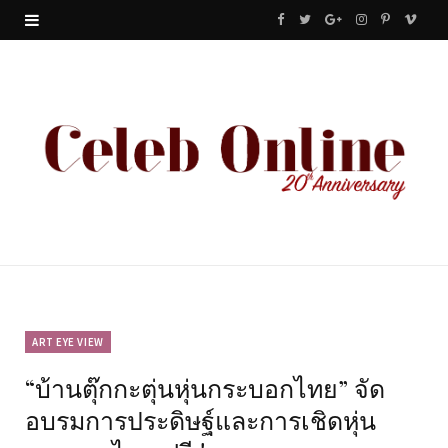
F
T
G
I
P
V
a
w
o
n
i
i
c
i
o
s
n
m
e
t
g
t
t
e
b
t
l
a
e
o
o
e
e
g
r
o
r
P
r
e
k
l
a
s
u
m
t
ART EYE VIEW
“บ้านตุ๊กกะตุ่นหุ่นกระบอกไทย” จัด
s
อบรมการประดิษฐ์และการเชิดหุ่น