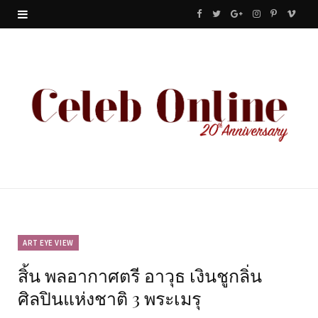
F
T
G
I
P
V
a
w
o
n
i
i
c
i
o
s
n
m
e
t
g
t
t
e
b
t
l
a
e
o
o
e
e
g
r
o
r
P
r
e
k
l
a
s
u
m
t
ART EYE VIEW
สิ้น พลอากาศตรี อาวุธ เงินชูกลิ่น
s
ศิลปินแห่งชาติ 3 พระเมรุ