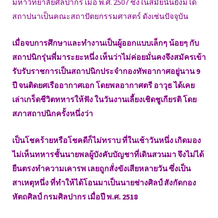
มหาวิทยาลัยศิลปากร เมื่อ พ.ศ. 2507 ซึ่งในสมัยนั้นยังมิได้
สถาปนาเป็นคณะสถาปัตยกรรมศาสตร์ ดังเช่นปัจจุบัน
เมื่อจบการศึกษาและทำงานเป็นผู้ออกแบบเล็กๆ น้อยๆ กับ
สถาปนิกรุ่นพี่มาระยะหนึ่ง เห็นว่าไม่ค่อยมั่นคงจึงสมัครเข้า
รับรับราชการเป็นสถาปนิกประจำกองทัพอากาศอยู่นาน 9
ปี จนติดยศเรืออากาศเอก โดยพลอากาศตรี อาวุธ ได้เคย
เล่าเกร็ดชีวิตทหารให้ฟัง ในวันงานเลี้ยงเชิดชูเกียรติ โดย
สภาสถาปนิกครั้งหนึ่งว่า
เป็นโชคร้ายหรือโชคดีก็ไม่ทราบ ที่ในเช้าวันหนึ่ง เกิดมอง
ไม่เห็นทหารชั้นนายพลผู้บังคับบัญชาที่เดินสวนมา จึงไม่ได้
ยืนตรงทำความเคารพ เลยถูกสั่งขังเสียหลายวัน ซึ่งเป็น
สาเหตุหนึ่ง ที่ทำให้ได้โอนมาเป็นนายช่างศิลป์ สังกัดกอง
หัตถศิลป์ กรมศิลปากร เมื่อปี พ.ศ. 2518