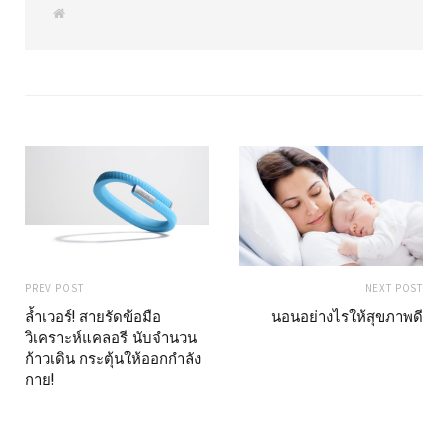
W
e
b
s
i
t
e
PREV POST
NEXT POST
ล้ำเวอร์! สายรัดข้อมือ
นอนอย่างไรให้สุขภาพดี
วิเคราะห์แคลอรี นับจำนวน
ก้าวเดิน กระตุ้นให้ออกกำลัง
กาย!