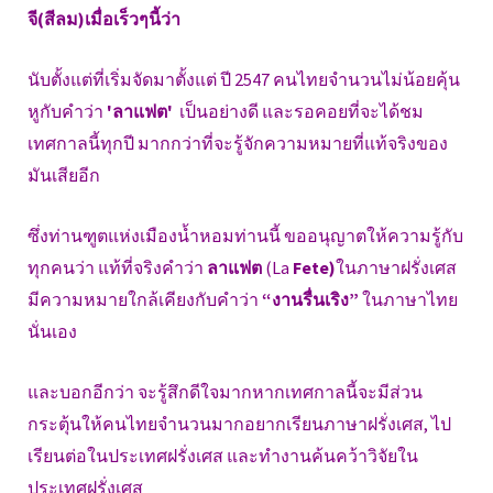
จี(สีลม)เมื่อเร็วๆนี้ว่า
นับตั้งแต่ที่เริ่มจัดมาตั้งแต่ ปี 2547 คนไทยจำนวนไม่น้อยคุ้น
หูกับคำว่า
'ลาแฟต'
เป็นอย่างดี และรอคอยที่จะได้ชม
เทศกาลนี้ทุกปี มากกว่าที่จะรู้จักความหมายที่แท้จริงของ
มันเสียอีก
ซึ่งท่านฑูตแห่งเมืองน้ำหอมท่านนี้ ขออนุญาตให้ความรู้กับ
ทุกคนว่า แท้ที่จริงคำว่า
ลาแฟต
(La
Fete)
ในภาษาฝรั่งเศส
มีความหมายใกล้เคียงกับคำว่า
“งานรื่นเริง”
ในภาษาไทย
นั่นเอง
และบอกอีกว่า จะรู้สึกดีใจมากหากเทศกาลนี้จะมีส่วน
กระตุ้นให้คนไทยจำนวนมากอยากเรียนภาษาฝรั่งเศส, ไป
เรียนต่อในประเทศฝรั่งเศส และทำงานค้นคว้าวิจัยใน
ประเทศฝรั่งเศส