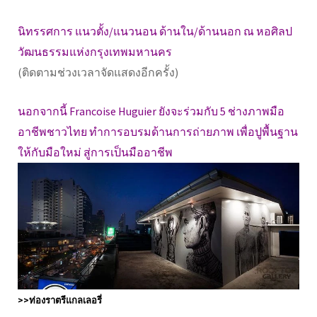
นิทรรศการ แนวตั้ง/แนวนอน ด้านใน/ด้านนอก ณ หอศิลป
วัฒนธรรมแห่งกรุงเทพมหานคร
(ติดตามช่วงเวลาจัดแสดงอีกครั้ง)
นอกจากนี้ Francoise Huguier ยังจะร่วมกับ 5 ช่างภาพมือ
อาชีพชาวไทย ทำการอบรมด้านการถ่ายภาพ เพื่อปูพื้นฐาน
ให้กับมือใหม่ สู่การเป็นมืออาชีพ
>>ท่องราตรีแกลเลอรี่