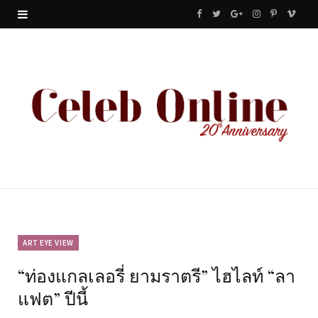
F
T
G
I
P
V
a
w
o
n
i
i
c
i
o
s
n
m
e
t
g
t
t
e
b
t
l
a
e
o
o
e
e
g
r
o
r
P
r
e
k
l
a
s
u
m
t
ART EYE VIEW
“ท่องแกลเลอรี่ ยามราตรี” ไฮไลท์ “ลา
s
แฟต” ปีนี้