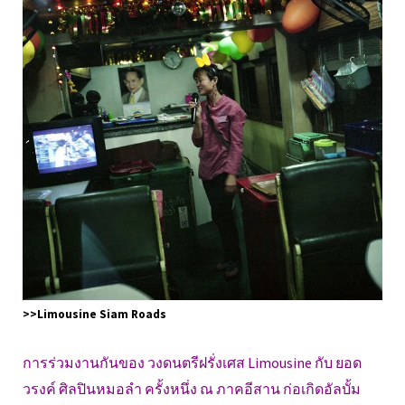
>>Limousine Siam Roads
การร่วมงานกันของ วงดนตรีฝรั่งเศส Limousine กับ ยอด
วรงค์ ศิลปินหมอลำ ครั้งหนึ่ง ณ ภาคอีสาน ก่อเกิดอัลบั้ม