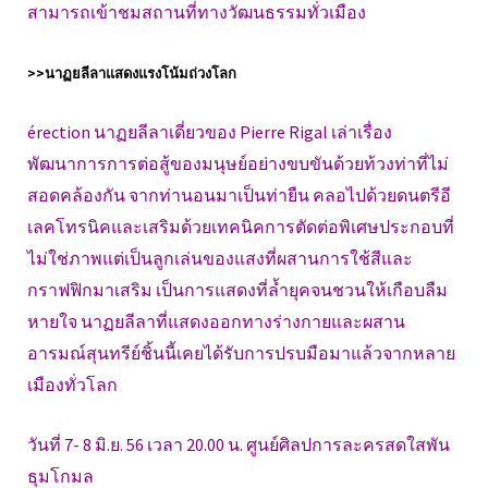
สามารถเข้าชมสถานที่ทางวัฒนธรรมทั่วเมือง
>>นาฏยลีลาแสดงแรงโน้มถ่วงโลก
érection นาฏยลีลาเดี่ยวของ Pierre Rigal เล่าเรื่อง
พัฒนาการการต่อสู้ของมนุษย์อย่างขบขันด้วยท้วงท่าที่ไม่
สอดคล้องกัน จากท่านอนมาเป็นท่ายืน คลอไปด้วยดนตรีอี
เลคโทรนิคและเสริมด้วยเทคนิคการตัดต่อพิเศษประกอบที่
ไม่ใช่ภาพแต่เป็นลูกเล่นของแสงที่ผสานการใช้สีและ
กราฟฟิกมาเสริม เป็นการแสดงที่ล้ำยุคจนชวนให้เกือบลืม
หายใจ นาฏยลีลาที่แสดงออกทางร่างกายและผสาน
อารมณ์สุนทรีย์ชิ้นนี้เคยได้รับการปรบมือมาแล้วจากหลาย
เมืองทั่วโลก
วันที่ 7- 8 มิ.ย. 56 เวลา 20.00 น. ศูนย์ศิลปการละครสดใสพัน
ธุมโกมล