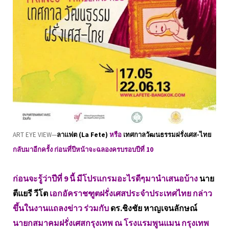
ART EYE VIEW—
ลาแฟต (La Fete)
หรือ
เทศกาลวัฒนธรรมฝรั่งเศส-ไทย
กลับมาอีกครั้ง ก่อนที่ปีหน้าจะฉลองครบรอบปีที่ 10
ก่อนจะรู้ว่าปีที่ 9 นี้ มีโปรแกรมอะไรดีๆมานำเสนอบ้าง
นาย
ตีแยรี วีโต
เอกอัคราชฑูตฝรั่งเศสประจำประเทศไทย กล่าว
ขึ้นในงานแถลงข่าว ร่วมกับ
ดร.ชิงชัย หาญเจนลักษณ์
นายกสมาคมฝรั่งเศสกรุงเทพ ณ โรงแรมพูนแมน กรุงเทพ