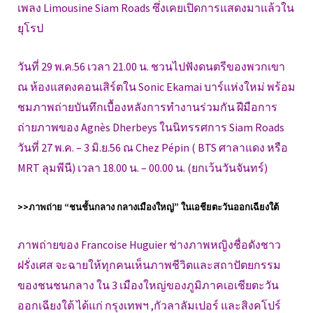
เพลง Limousine Siam Roads ซึ่งเคยเปิดการแสดงมาแล้วใน
ยุโรป
วันที่ 29 พ.ค.56 เวลา 21.00 น. ชวนไปฟังดนตรีของพวกเขา
ณ ห้องแสดงคอนเสิร์ตใน Sonic Ekamai บาร์แห่งใหม่ พร้อม
ชมภาพถ่ายบันทึกเบื้องหลังการทำงานร่วมกัน ฝีมือการ
ถ่ายภาพของ Agnès Dherbeys ในนิทรรศการ Siam Roads
วันที่ 27 พ.ค. – 3 มิ.ย.56 ณ Chez Pépin ( BTS ศาลาแดง หรือ
MRT ลุมพีนี) เวลา 18.00 น. – 00.00 น. (ยกเว้นวันจันทร์)
>>ภาพถ่าย “ชนชั้นกลาง กลางเมืองใหญ่” ในเอชียตะวันออกเฉียงใต้
ภาพถ่ายของ Francoise Huguier ช่างภาพหญิงชื่อดังชาว
ฝรั่งเศส จะฉายให้ทุกคนเห็นภาพชีวิตและสถาปัตยกรรม
ของชนชนกลาง ใน 3 เมืองใหญ่ของภูมิภาคเอเชียตะวัน
ออกเฉียงใต้ ได้แก่ กรุงเทพฯ ,กัวลาลัมเปอร์ และสิงคโปร์