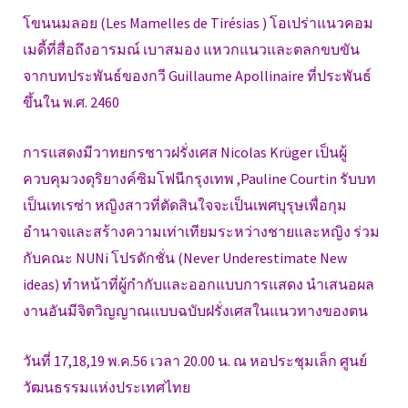
โขนนมลอย (Les Mamelles de Tirésias ) โอเปร่าแนวคอม
เมดี้ที่สื่อถึงอารมณ์ เบาสมอง แหวกแนวและตลกขบขัน
จากบทประพันธ์ของกวี Guillaume Apollinaire ที่ประพันธ์
ขึ้นใน พ.ศ. 2460
การแสดงมีวาทยกรชาวฝรั่งเศส Nicolas Krüger เป็นผู้
ควบคุมวงดุริยางค์ซิมโฟนีกรุงเทพ ,Pauline Courtin รับบท
เป็นเทเรซ่า หญิงสาวที่ตัดสินใจจะเป็นเพศบุรุษเพื่อกุม
อำนาจและสร้างความเท่าเทียมระหว่างชายและหญิง ร่วม
กับคณะ NUNi โปรดักชั่น (Never Underestimate New
ideas) ทำหน้าที่ผู้กำกับและออกแบบการแสดง นำเสนอผล
งานอันมีจิตวิญญาณแบบฉบับฝรั่งเศสในแนวทางของตน
วันที่ 17,18,19 พ.ค.56 เวลา 20.00 น. ณ หอประชุมเล็ก ศูนย์
วัฒนธรรมแห่งประเทศไทย