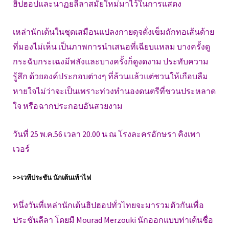
ฮิปฮอปและนาฏยลีลาสมัยใหม่มาไว้ในการแสดง
เหล่านักเต้นในชุดเสมือนแปลงกายดุจดั่งเข็มถักทอเส้นด้าย
ที่มองไม่เห็น เป็นภาพการนำเสนอที่เฉียบแหลม บางครั้งดู
กระฉับกระเฉงมีพลังและบางครั้งก็ดูงดงาม ประทับความ
รู้สึก ด้วยองค์ประกอบต่างๆ ที่ล้วนแล้วแต่ชวนให้เกือบลืม
หายใจไม่ว่าจะเป็นเพราะท่วงทำนองดนตรีที่ชวนประหลาด
ใจ หรือฉากประกอบอันสวยงาม
วันที่ 25 พ.ค.56 เวลา 20.00 น ณ โรงละครอักษรา คิงเพา
เวอร์
>>เวทีประชัน นักเต้นเท้าไฟ
หนึ่งวันที่เหล่านักเต้นฮิปฮอปทั่วไทยจะมารวมตัวกันเพื่อ
ประชันลีลา โดยมี Mourad Merzouki นักออกแบบท่าเต้นชื่อ