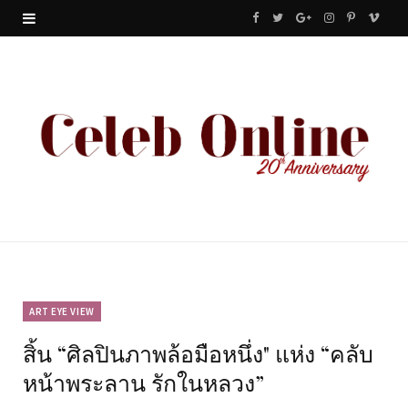
F
T
G
I
P
V
a
w
o
n
i
i
c
i
o
s
n
m
e
t
g
t
t
e
b
t
l
a
e
o
o
e
e
g
r
o
r
P
r
e
k
l
a
s
u
m
t
ART EYE VIEW
สิ้น “ศิลปินภาพล้อมือหนึ่ง" แห่ง “คลับ
s
หน้าพระลาน รักในหลวง”