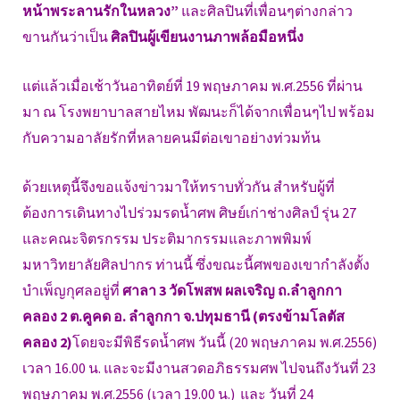
หน้าพระลานรักในหลวง”
และศิลปินที่เพื่อนๆต่างกล่าว
ขานกันว่าเป็น
ศิลปินผู้เขียนงานภาพล้อมือหนึ่ง
แต่แล้วเมื่อเช้าวันอาทิตย์ที่ 19 พฤษภาคม พ.ศ.2556 ที่ผ่าน
มา ณ โรงพยาบาลสายไหม พัฒนะก็ได้จากเพื่อนๆไป พร้อม
กับความอาลัยรักที่หลายคนมีต่อเขาอย่างท่วมท้น
ด้วยเหตุนี้จึงขอแจ้งข่าวมาให้ทราบทั่วกัน สำหรับผู้ที่
ต้องการเดินทางไปร่วมรดน้ำศพ ศิษย์เก่าช่างศิลป์ รุ่น 27
และคณะจิตรกรรม ประติมากรรมและภาพพิมพ์
มหาวิทยาลัยศิลปากร ท่านนี้ ซึ่งขณะนี้ศพของเขากำลังตั้ง
บำเพ็ญกุศลอยู่ที่
ศาลา 3 วัดโพสพ ผลเจริญ ถ.ลำลูกกา
คลอง 2 ต.คูคด อ. ลำลูกกา จ.ปทุมธานี (ตรงข้ามโลตัส
คลอง 2)
โดยจะมีพิธีรดน้ำศพ วันนี้ (20 พฤษภาคม พ.ศ.2556)
เวลา 16.00 น. และจะมีงานสวดอภิธรรมศพ ไปจนถึงวันที่ 23
พฤษภาคม พ.ศ.2556 (เวลา 19.00 น.) และ วันที่ 24