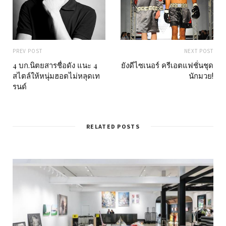
PREV POST
NEXT POST
4 บก.นิตยสารชื่อดัง แนะ 4
ยังดีไซเนอร์ ครีเอตแฟชั่นชุด
สไตล์ให้หนุ่มฮอตไม่หลุดเท
นักมวย!
รนด์
RELATED POSTS