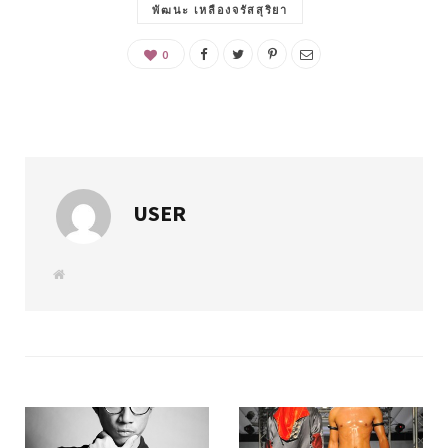
พัฒนะ เหลืองจรัสสุริยา
0
USER
W
e
b
s
i
t
e