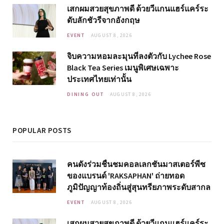
เสกผมสวยสุขภาพดี ด้วยวีแกนแฮร์แคร์ระ
ดับลักชัวรีจากอังกฤษ
EVENT
AUGUST 8, 2026
จิบความหอมละมุนที่ลงตัวกับ Lychee Rose
Black Tea Series เมนูพิเศษเฉพาะ
ประเทศไทยเท่านั้น
DINING OUT
AUGUST 8, 2026
POPULAR POSTS
คนดังร่วมชื่นชมคอลเลกชันมาสเตอร์พีซ
ของแบรนด์ 'RAKSAPHAN' ถ่ายทอด
ภูมิปัญญาท้องถิ่นสู่สุนทรียภาพระดับสากล
EVENT
AUGUST 8, 2026
เสกผมสวยสุขภาพดี ด้วยวีแกนแฮร์แคร์ระ