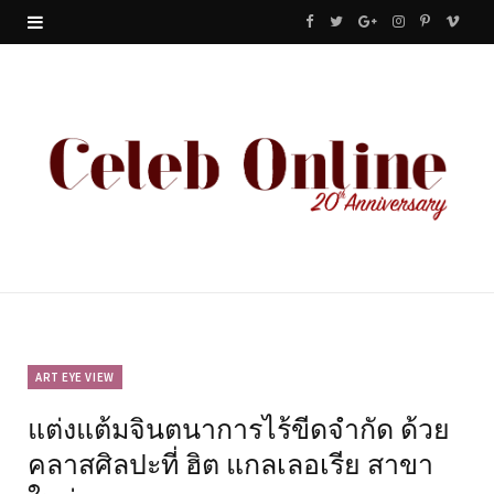
F
T
G
I
P
V
a
w
o
n
i
i
c
i
o
s
n
m
e
t
g
t
t
e
b
t
l
a
e
o
o
e
e
g
r
o
r
P
r
e
k
l
a
s
u
m
t
ART EYE VIEW
แต่งแต้มจินตนาการไร้ขีดจำกัด ด้วย
s
คลาสศิลปะที่ ฮิต แกลเลอเรีย สาขา