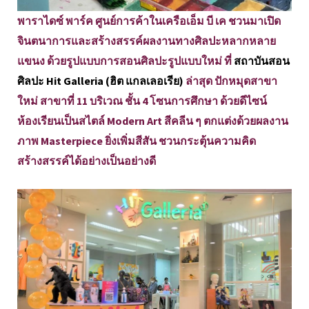
พาราไดซ์ พาร์ค ศูนย์การค้าในเครือเอ็ม บี เค ชวนมาเปิด
จินตนาการและสร้างสรรค์ผลงานทางศิลปะหลากหลาย
แขนง ด้วยรูปแบบการสอนศิลปะรูปแบบใหม่ ที่
สถาบันสอน
ศิลปะ Hit Galleria (ฮิต แกลเลอเรีย)
ล่าสุด ปักหมุดสาขา
ใหม่ สาขาที่ 11 บริเวณ ชั้น 4 โซนการศึกษา ด้วยดีไซน์
ห้องเรียนเป็นสไตล์ Modern Art สีคลีน ๆ ตกแต่งด้วยผลงาน
ภาพ Masterpiece ยิ่งเพิ่มสีสัน ชวนกระตุ้นความคิด
สร้างสรรค์ได้อย่างเป็นอย่างดี