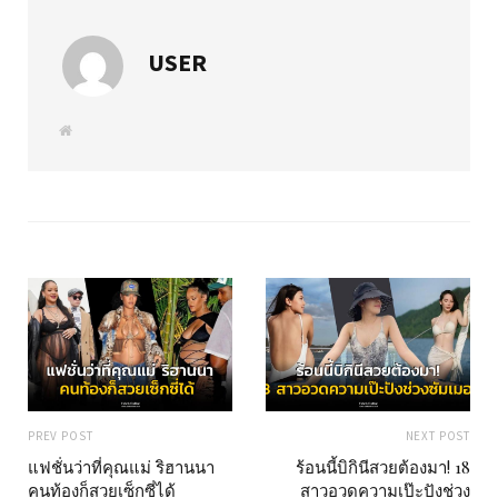
USER
W
e
b
s
i
t
e
PREV POST
NEXT POST
แฟชั่นว่าที่คุณแม่ ริฮานนา
ร้อนนี้บิกินีสวยต้องมา! 18
คนท้องก็สวยเซ็กซี่ได้
สาวอวดความเป๊ะปังช่วง