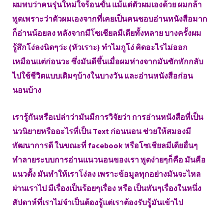
ผมพบว่าคนรุ่นใหม่ใจร้อนขั้น แม้แต่ตัวผมเองด้วย ผมกล้า
พูดเพราะว่าตัวผมเองจากที่เคยเป็นคนชอบอ่านหนังสือมาก
ก็อ่านน้อยลง หลังจากมีโซเชียลมีเดียทั้งหลาย บางครั้งผม
รู้สึกโง่ลงนิดๆว่ะ (หัวเราะ) ทำไมกูโง่ คิดอะไรไม่ออก
เหมือนแต่ก่อนวะ ซึ่งมันดีขึ้นเมื่อผมห่างจากมันซักพักกลับ
ไปใช้ชีวิตแบบเดิมๆบ้างในบางวัน และอ่านหนังสือก่อน
นอนบ้าง
เรารู้กันหรือเปล่าว่ามันมีการวิจัยว่า การอ่านหนังสือที่เป็น
นวนิยายหรืออะไรที่เป็น Text ก่อนนอน ช่วยให้สมองมี
พัฒนาการดี ในขณะที่ facebook หรือโซเชียลมีเดียอื่นๆ
ทำลายระบบการอ่านแนวนอนของเรา พูดง่ายๆก็คือ มันคือ
แนวตั้ง มันทำให้เราโง่ลง เพราะข้อมูลทุกอย่างมันจะไหล
ผ่านเราไป มีเรื่องเป็นร้อยๆเรื่อง หรือ เป็นพันๆเรื่องในหนึ่ง
สัปดาห์ที่เราไม่จำเป็นต้องรู้แต่เราต้องรับรู้มันเข้าไป