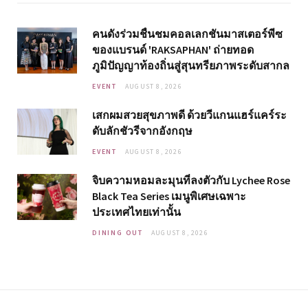
คนดังร่วมชื่นชมคอลเลกชันมาสเตอร์พีซ
ของแบรนด์ 'RAKSAPHAN' ถ่ายทอด
ภูมิปัญญาท้องถิ่นสู่สุนทรียภาพระดับสากล
EVENT
AUGUST 8, 2026
เสกผมสวยสุขภาพดี ด้วยวีแกนแฮร์แคร์ระ
ดับลักชัวรีจากอังกฤษ
EVENT
AUGUST 8, 2026
จิบความหอมละมุนที่ลงตัวกับ Lychee Rose
Black Tea Series เมนูพิเศษเฉพาะ
ประเทศไทยเท่านั้น
DINING OUT
AUGUST 8, 2026