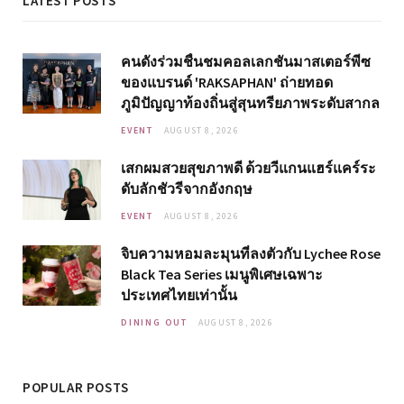
LATEST POSTS
คนดังร่วมชื่นชมคอลเลกชันมาสเตอร์พีซ
ของแบรนด์ 'RAKSAPHAN' ถ่ายทอด
ภูมิปัญญาท้องถิ่นสู่สุนทรียภาพระดับสากล
EVENT
AUGUST 8, 2026
เสกผมสวยสุขภาพดี ด้วยวีแกนแฮร์แคร์ระ
ดับลักชัวรีจากอังกฤษ
EVENT
AUGUST 8, 2026
จิบความหอมละมุนที่ลงตัวกับ Lychee Rose
Black Tea Series เมนูพิเศษเฉพาะ
ประเทศไทยเท่านั้น
DINING OUT
AUGUST 8, 2026
POPULAR POSTS