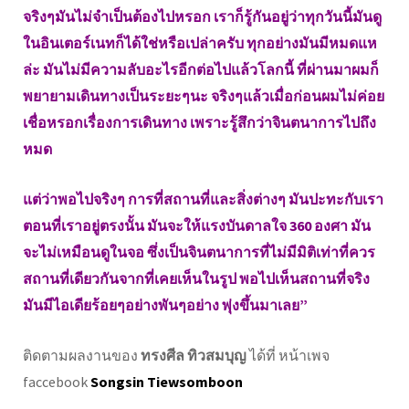
จริงๆมันไม่จำเป็นต้องไปหรอก เราก็รู้กันอยู่ว่าทุกวันนี้มันดู
ในอินเตอร์เนทก็ได้ใช่หรือเปล่าครับ ทุกอย่างมันมีหมดแห
ล่ะ มันไม่มีความลับอะไรอีกต่อไปแล้วโลกนี้ ที่ผ่านมาผมก็
พยายามเดินทางเป็นระยะๆนะ จริงๆแล้วเมื่อก่อนผมไม่ค่อย
เชื่อหรอกเรื่องการเดินทาง เพราะรู้สึกว่าจินตนาการไปถึง
หมด
แต่ว่าพอไปจริงๆ การที่สถานที่และสิ่งต่างๆ มันปะทะกับเรา
ตอนที่เราอยู่ตรงนั้น มันจะให้แรงบันดาลใจ 360 องศา มัน
จะไม่เหมือนดูในจอ ซึ่งเป็นจินตนาการที่ไม่มีมิติเท่าที่ควร
สถานที่เดียวกันจากที่เคยเห็นในรูป พอไปเห็นสถานที่จริง
มันมีไอเดียร้อยๆอย่างพันๆอย่าง พุ่งขึ้นมาเลย”
ติดตามผลงานของ
ทรงศีล ทิวสมบุญ
ได้ที่ หน้าเพจ
faccebook
Songsin Tiewsomboon