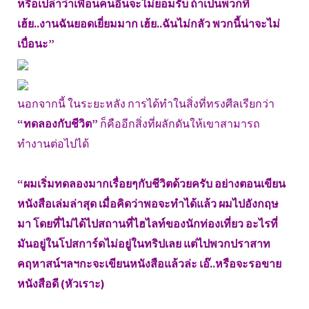
หรือเปล่าว่าเพื่อนคนอื่นจะไม่ยอมรับ ถ้าเป็นพวกที่
เฮ้ย..งานฉันยอดเยี่ยมมาก เฮ้ย..ฉันไม่กลัว พวกนี้น่าจะไม่
เบื่อนะ”
นอกจากนี้ ในระยะหลัง การได้ทำในสิ่งที่ทรงศีลเรียกว่า
“ทดลองกับชีวิต”
ก็คืออีกสิ่งที่ผลักดันให้เขาสามารถ
ทำงานต่อไปได้
“ผมเริ่มทดลองมากเรื่อยๆกับชีวิตด้วยครับ อย่างตอนเขียน
หนังสือเล่มล่าสุด เมื่อคิดว่าพอจะทำได้แล้ว ผมไปอังกฤษ
มา โดยที่ไม่ได้ไปสถานที่ไฮไลท์ของนักท่องเที่ยว อะไรที่
มันอยู่ในโปสการ์ดไม่อยู่ในทริปเลย แต่ไปพวกปราสาท
คฤหาสน์ฯลฯกะจะเขียนหนังสือแล้วล่ะ เอ๊..หรือจะรอขาย
หนังสือดี (หัวเราะ)