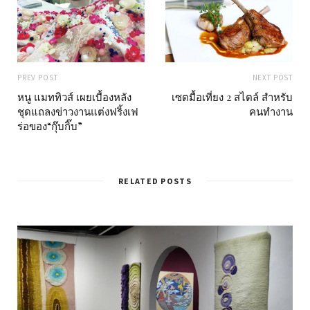
PREV POST
NEXT POST
หนู แมททิวส์ เผยเบื้องหลัง
เซตมื้อเที่ยง 2 สไตล์ สำหรับ
ชุดแถลงข่าวงานแต่งฟริ้งเฟ
คนทำงาน
ร่อของ“กุ๊บกิ๊บ”
RELATED POSTS