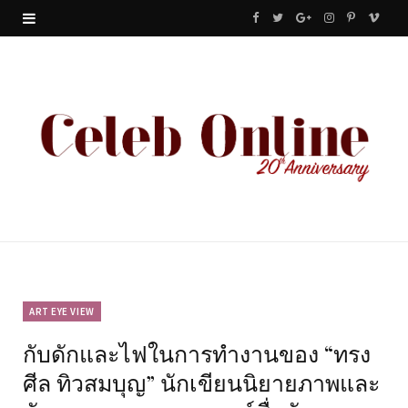
F
T
G
I
P
V
a
w
o
n
i
i
c
i
o
s
n
m
e
t
g
t
t
e
b
t
l
a
e
o
o
e
e
g
r
o
r
P
r
e
k
l
a
s
u
m
t
ART EYE VIEW
กับดักและไฟในการทำงานของ “ทรง
s
ศีล ทิวสมบุญ” นักเขียนนิยายภาพและ