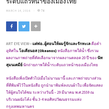
ระดับแถวหน้าของเมืองไทย
MARCH 14, 2016
74
ART EYE VIEW—
แด่พ่อ..ผู้สอนให้ผมรู้จักและรักทะเล
คือคำ
อุทิศใน
โอเคียนอส (Okeanos)
หนังสือภาพใต้น้ำ ซึ่งรวม
ผลงานภาพถ่ายที่คัดเลือกมาจากผลงานตลอด 20 ปี ของ
นัท
สุมนเตมีย์
นักถ่ายภาพใต้น้ำระดับแถวหน้าของเมืองไทย
หนังสือเพิ่งเปิดตัวไปเมื่อไม่นานมานี้ และภาพถ่ายบางส่วน
ที่ตีพิมพ์ไว้ในหนังสือ ถูกนำมาพิมพ์ลงบนผ้าใบ เพื่อจัดแสดง
ให้ผู้สนใจได้ชม ระหว่างวันนี้ – 29 มีนาคม พ.ศ.2559 ณ
บริเวณผนังโค้ง ชั้น 3-4 หอศิลปวัฒนธรรมแห่ง
กรุงเทพมหานคร