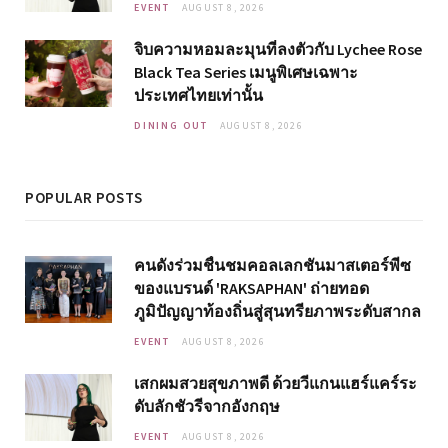
EVENT
AUGUST 8, 2026
จิบความหอมละมุนที่ลงตัวกับ Lychee Rose
Black Tea Series เมนูพิเศษเฉพาะ
ประเทศไทยเท่านั้น
DINING OUT
AUGUST 8, 2026
POPULAR POSTS
คนดังร่วมชื่นชมคอลเลกชันมาสเตอร์พีซ
ของแบรนด์ 'RAKSAPHAN' ถ่ายทอด
ภูมิปัญญาท้องถิ่นสู่สุนทรียภาพระดับสากล
EVENT
AUGUST 8, 2026
เสกผมสวยสุขภาพดี ด้วยวีแกนแฮร์แคร์ระ
ดับลักชัวรีจากอังกฤษ
EVENT
AUGUST 8, 2026