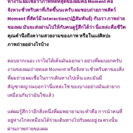
ทำงาน ผมเชื่อว่าภาพที่ดีที่สุดของผมคือ Moment คือ
จังหวะชั่วพริบตาที่เกิดขึ้นนะครับ ผมชอบถ่ายภาพสัตว์
Moment ที่สัตว์มี Interaction(ปฏิสัมพันธ์) กับเรา ภาพถ่าย
ของผม มันจะส่งผ่านไปให้กับคนดูรู้สึกได้ว่า นี่แหล่ะคือชีวิต
คุณคำนึงถึงความสวยงามของภาพ หรือในแง่ศิลปะ
ภาพถ่ายอย่างไรบ้าง
ตอบยากเนอะ เราไม่ได้เค้นมันออกมา อย่างที่ผมบอกครับ
งานของผมถ่ายทอด Moment หรือจังหวะชั่วพริบตาของสิ่ง
ที่ผมถ่าย ผมเชื่อในการเดินทางไปเห็น และมันมี
สัญชาตญาณบอกว่านี่แหล่ะใช่ ของบางอย่างมันเล่ายาก
เหมือนกันว่ามันใช่แล้ว
แต่ผมรู้สึกว่าอีกสิ่งหนึ่งที่ผมพยายามจะทำคือ การนำคนที่
อยู่ห่างไกลเหมือนได้ร่วมเดินทางไปกับผมอยู่ ณ ตรงนั้น
ผ่านภาพถ่ายของผม