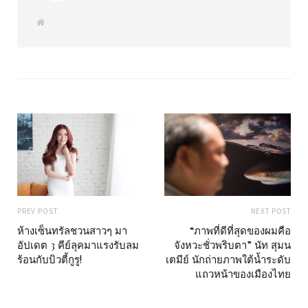
W
e
b
s
i
t
e
PREV POST
NEXT POST
ห้างเซ็นทรัลชวนสาวๆ มา
“ภาพที่ดีที่สุดของผมคือ
อัปเดต 3 คีย์ลุคมาแรงรับลม
จังหวะชั่วพริบตา” นัท สุมน
ร้อนกับบิวตี้กูรู!
เตมีย์ นักถ่ายภาพใต้น้ำระดับ
แถวหน้าของเมืองไทย