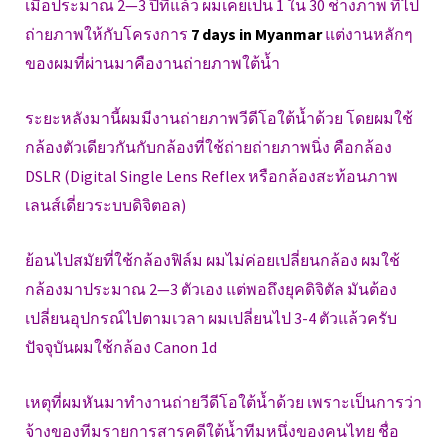
เมื่อประมาณ 2—3 ปีที่แล้ว ผมเคยเป็น 1 ใน 30 ช่างภาพ ที่ไป
ถ่ายภาพให้กับโครงการ
7 days in Myanmar
แต่งานหลักๆ
ของผมที่ผ่านมาคืองานถ่ายภาพใต้น้ำ
ระยะหลังมานี้ผมมีงานถ่ายภาพวีดีโอใต้น้ำด้วย โดยผมใช้
กล้องตัวเดียวกันกับกล้องที่ใช้ถ่ายถ่ายภาพนิ่ง คือกล้อง
DSLR (Digital Single Lens Reflex หรือกล้องสะท้อนภาพ
เลนส์เดี่ยวระบบดิจิตอล)
ย้อนไปสมัยที่ใช้กล้องฟิล์ม ผมไม่ค่อยเปลี่ยนกล้อง ผมใช้
กล้องมาประมาณ 2—3 ตัวเอง แต่พอถึงยุคดิจิตัล มันต้อง
เปลี่ยนอุปกรณ์ไปตามเวลา ผมเปลี่ยนไป 3-4 ตัวแล้วครับ
ปัจจุบันผมใช้กล้อง Canon 1d
เหตุที่ผมหันมาทำงานถ่ายวีดีโอใต้น้ำด้วย เพราะเป็นการว่า
จ้างของทีมรายการสารคดีใต้น้ำทีมหนึ่งของคนไทย ชื่อ