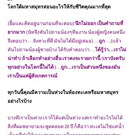
โลกใต้มหาสมุทรสอนอะไรให้กับชีวิตคุณมากที่สุด
(ยิ้มและคิดอยู่นานก่อนที่จะตอบ)
นึกไม่ออก เป็นคำถามที่
ยากมาก
(นัทจึงหันไปถามน้องๆทีมงาน น้องผู้หญิงคนหนึ่ง
จึงตอบว่า …จังหวะที่ดี มันไม่ได้มีอยู่เสมอ)….
ถูก
….(แล้ว
หันไปถามน้องผู้ชายบ้าง ได้รับคำตอบว่า….
ได้รู้ว่า…เราไม่
น่าทำ
)
ถ้าเลือกทำอย่างอื่น เราคงจะรวยกว่านี้
(
เราบังครับ
ทุกอย่างในโลกนี้ไม่ได้
)…
ถูก…เราเป็นส่วนหนึ่งของมัน
เราเป็นแค่ผู้สังเกตการณ์
ทุกวันนี้คุณมีความเป็นห่วงในท้องทะเลหรือมหาสมุทร
อย่างไรบ้าง
บางทีเราเป็นห่วง เราก็ได้แต่เป็นห่วง แต่เราทำอะไรไม่ได้
สิ่งที่ผมพยายามจะพูดตลอด 20 ปี ก็คือว่า ทะเลไม่ใช่แค่น้ำ