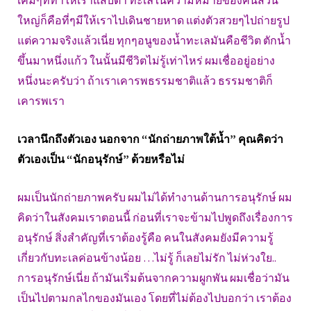
เค็มๆที่ทำให้เราแสบตา ทะเลในความหมายของคนส่วน
ใหญ่ก็คือที่ๆมีให้เราไปเดินชายหาด แต่งตัวสวยๆไปถ่ายรูป
แต่ความจริงแล้วเนี่ย ทุกๆอนูของน้ำทะเลมันคือชีวิต ตักน้ำ
ขึ้นมาหนึ่งแก้ว ในนั้นมีชีวิตไม่รู้เท่าไหร่ ผมเชื่ออยู่อย่าง
หนึ่งนะครับว่า ถ้าเราเคารพธรรมชาติแล้ว ธรรมชาติก็
เคารพเรา
เวลานึกถึงตัวเอง นอกจาก “นักถ่ายภาพใต้น้ำ” คุณคิดว่า
ตัวเองเป็น “นักอนุรักษ์” ด้วยหรือไม่
ผมเป็นนักถ่ายภาพครับ ผมไม่ได้ทำงานด้านการอนุรักษ์ ผม
คิดว่าในสังคมเราตอนนี้ ก่อนที่เราจะข้ามไปพูดถึงเรื่องการ
อนุรักษ์ สิ่งสำคัญที่เราต้องรู้คือ คนในสังคมยังมีความรู้
เกี่ยวกับทะเลค่อนข้างน้อย …ไม่รู้ ก็เลยไม่รัก ไม่ห่วงใย..
การอนุรักษ์เนี่ย ถ้ามันเริ่มต้นจากความผูกพัน ผมเชื่อว่ามัน
เป็นไปตามกลไกของมันเอง โดยที่ไม่ต้องไปบอกว่า เราต้อง