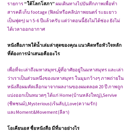
รายการ
“ใต้โลกโสภา”
ผมเดินทางไปบันทึกภาพเพื่อทำ
สารคดี เก็บ footage (ฟิลม์หรือคลิปภาพยนตร์ ระยะยาว
เป็นฟุตๆ) มา 5-6 ปีแล้วครับ แต่ว่าตอนนี้ยังไม่ได้ช่อง ยังไม่
ได้เวลาออกอากาศ
หนังสือภาพใต้น้ำเล่มล่าสุดของคุณ แนวคิดหรือหัวใจหลัก
ที่ต้องการนำเสนอคืออะไร
เพื่อที่จะเล่าถึงมหาสมุทร,ผู้ที่อาศัยอยู่ในมหาสมุทร และเล่า
ว่าเราเป็นส่วนหนึ่งของมหาสมุทร ในมุมกว้างๆ ภาพถ่ายใน
หนังสือผมคัดเลือกมาจากผลงานของผมตลอด 20 ปี ภาพถูก
แบ่งออกเป็นหมวดๆ ได้แก่ Home(บ้านหลังใหญ่),Servive
(ชีพชนม์),Mysterious(เร้นลับ),Love(ความรัก)
และMoment&Movement(ลีลา)
โอเคียนอส ชื่อหนังสือ มีที่มาอย่างไร