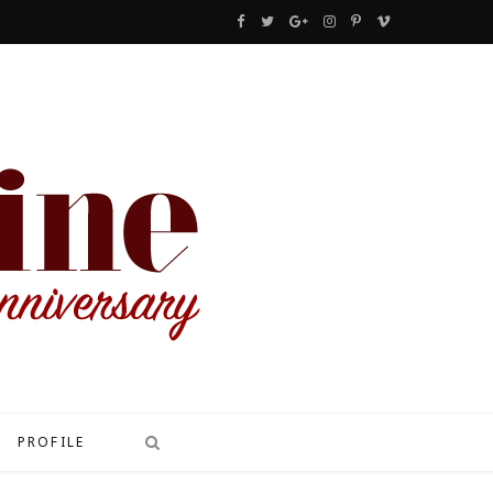
F
T
G
I
P
V
a
w
o
n
i
i
c
i
o
s
n
m
e
t
g
t
t
e
b
t
l
a
e
o
o
e
e
g
r
o
r
P
r
e
k
l
a
s
u
m
t
s
PROFILE