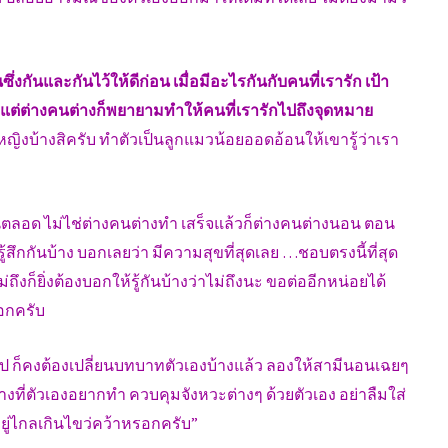
ึ่งกันและกันไว้ให้ดีก่อน เมื่อมีอะไรกันกับคนที่เรารัก เป้า
ั้น แต่ต่างคนต่างก็พยายามทำให้คนที่เรารักไปถึงจุดหมาย
ญิงบ้างสิครับ ทำตัวเป็นลูกแมวน้อยออดอ้อนให้เขารู้ว่าเรา
ะกันตลอด ไม่ไช่ต่างคนต่างทำ เสร็จแล้วก็ต่างคนต่างนอน ตอน
สึกกันบ้าง บอกเลยว่า มีความสุขที่สุดเลย …ชอบตรงนี้ที่สุด
ึงก็ยิ่งต้องบอกให้รู้กันบ้างว่าไม่ถึงนะ ขอต่ออีกหน่อยได้
รอกครับ
 ไป ก็คงต้องเปลี่ยนบทบาทตัวเองบ้างแล้ว ลองให้สามีนอนเฉยๆ
่างที่ตัวเองอยากทำ ควบคุมจังหวะต่างๆ ด้วยตัวเอง อย่าลืมใส่
ู่ไกลเกินไขว่คว้าหรอกครับ”