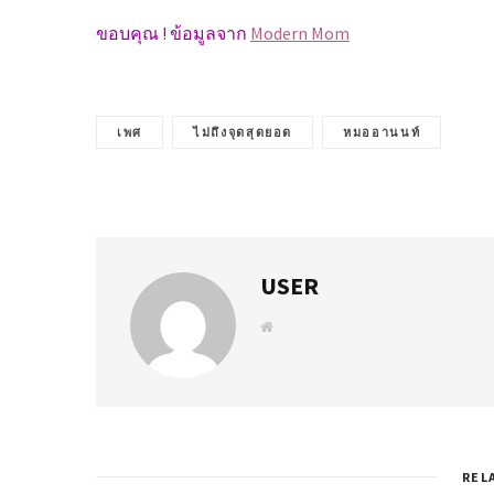
ขอบคุณ ! ข้อมูลจาก
Modern Mom
เพศ
ไม่ถึงจุดสุดยอด
หมออานนท์
USER
W
e
b
s
i
t
e
REL