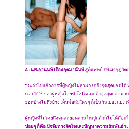
A :
นพ.อานนท์ เรืองอุตมานันท์
สูติแพทย์ รพ.มงกุฎวัฒ
“จะว่าไปแล้วการที่ผู้หญิงไม่สามารถถึงจุดสุดยอดได้ 
กว่า 10% ของผู้หญิงโดยทั่วไปไม่เคยถึงจุดสุดยอดมาก่อน
ยอดบ้างไม่ถึงบ้าง เห็นมั้ยล่ะใครๆ ก็เป็นกันเยอะแยะ เพี
ผู้หญิงที่ไม่เคยถึงจุดสุดยอดส่วนใหญ่แล้วก็ไม่ได้ม
บ่อยๆ ก็คือ ปัจจัยทางจิตใจและปัญหาความสัมพันธ์ระหว