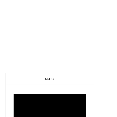
CLIPS
Video
Player