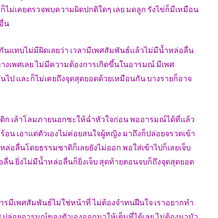
าก็ไม่เคยตรวจพบความผิดปกติใดๆ เลย มดลูก รังไข่ก็มีเหมือน
ื่น
ๆ กันแทบไม่มีผิดเลยว่า เวลามีเพศสัมพันธ์แล้วไม่มีน้ำหล่อลื่น
่วมทางเพศเลย ไม่มีความต้องการเกิดขึ้นในอารมณ์ มีเพศ
กันไป และก็ไม่เคยถึงจุดสุดยอดด้วยเหมือนกัน บางรายก็อาจ
ติก เล้าโลมภายนอกซะให้ฉ่ำหัวใจก่อน พออารมณ์ได้ที่แล้ว
้อน เอาแต่ตัวเองไม่ค่อยสนใจผู้หญิง มาถึงก็ปล่อยจรวดเข้า
ำหล่อลื่นโดยธรรมชาติก็เลยยังไม่ออก พอใส่เข้าไปก็เลยเจ็บ
ลื่น ยิ่งไม่มีน้ำหล่อลื่นก็ยิ่งเจ็บ สุดท้ายตอนจบก็ถึงจุดสุดยอด
 การมีเพศสัมพันธ์ไม่ใช่หน้าที่ ไม่ต้องจำทนฝืนใจ เราอยากทำ
ล่อยอารมณ์ของตัวเองออกมาให้เต็มที่ได้เลย ไม่ต้องมามัว