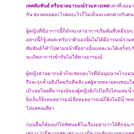
เพศสัมพันธ์ หรือขาดอารมณ์ร่วมทางเพศ
เท่าที่เจอม
กัน ช่องคลอดอะไรต่ออะไรก็ไม่เห็นจะแตกต่างกับคนอ
ผู้หญิงที่มีอาการนี้ก็มักจะเล่าอาการเริ่มต้นที่เหมือน
อย่างนี้ก็รู้เลยล่ะครับว่าตัวเองนั้นไม่ได้มีอารมณ์ร
สัมพันธ์ก็ทำไปตามหน้าที่อย่างนั้นแหละจะได้เสร็จๆ 
จะเกิดอาการเข้ากันไม่ได้ทางอารมณ์
ผู้หญิงส่วนมากแล้วก็จะชอบอะไรที่มันนุ่มนวลโรแมน
ถึงจะรุกล้ำอธิปไตยกันทีหลัง แต่ผู้ชายหลายคนชอบใจร
เป้าเลยโดยที่อารมณ์ของผู้หญิงยังไปไม่ถึงไหนเลย น้
ยิ่งเจ็บก็ยิ่งหมดอารมณ์ ยิ่งหมดอารมณ์ก็ยิ่งไม่มีน้ำหล่อ
ไปแค่คนเดียว
ก่อนอื่นก็ต้องแก้ไขทัศนคติในเรื่องอย่างว่าให้ดีก่อน
เพราะว่ามีความสุข เพราะเรามีความต้องการทางเพศ ป