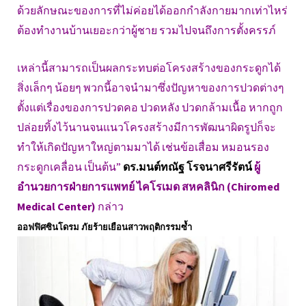
ด้วยลักษณะของการที่ไม่ค่อยได้ออกกำลังกายมากเท่าไหร่
ต้องทำงานบ้านเยอะกว่าผู้ชาย รวมไปจนถึงการตั้งครรภ์
เหล่านี้สามารถเป็นผลกระทบต่อโครงสร้างของกระดูกได้
สิ่งเล็กๆ น้อยๆ พวกนี้อาจนำมาซึ่งปัญหาของการปวดต่างๆ
ตั้งแต่เรื่องของการปวดคอ ปวดหลัง ปวดกล้ามเนื้อ หากถูก
ปล่อยทิ้งไว้นานจนแนวโครงสร้างมีการพัฒนาผิดรูปก็จะ
ทำให้เกิดปัญหาใหญ่ตามมาได้ เช่นข้อเสื่อม หมอนรอง
กระดูกเคลื่อน เป็นต้น”
ดร.มนต์ทณัฐ โรจนาศรีรัตน์
ผู้
อำนวยการฝ่ายการแพทย์ ไคโรเมด สหคลินิก (Chiromed
Medical Center)
กล่าว
ออฟฟิศซินโดรม ภัยร้ายเยือนสาวพฤติกรรมซ้ำ