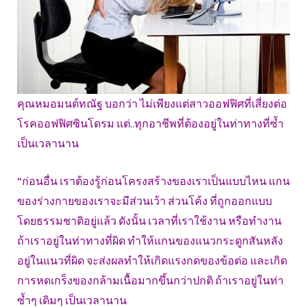
คุณหมอมนต์ทณัฐ บอกว่า ไม่เพียงแต่สาวออฟฟิศที่เสี่ยงต่อ
โรคออฟฟิศซินโดรม แต่..ทุกอาชีพที่ต้องอยู่ในท่าทางที่ซ้ำ
เป็นเวลานาน
“ก่อนอื่น เราต้องรู้ก่อนโครงสร้างของเราเป็นแบบไหน แกน
ของร่างกายของเราจะมีส่วนเว้า ส่วนโค้ง ที่ถูกออกแบบ
โดยธรรมชาติอยู่แล้ว ดังนั้น เวลาที่เราใช้งาน หรือทำงาน
ถ้าเราอยู่ในท่าทางที่ผิด ทำให้แกนของแนวกระดูกสันหลัง
อยู่ในแนวที่ผิด จะส่งผลทำให้เกิดแรงกดของข้อต่อ และเกิด
การหดเกร็งของกล้ามเนื้อมากขึ้นกว่าปกติ ถ้าเราอยู่ในท่า
ซ้ำๆ เดิมๆ เป็นเวลานาน