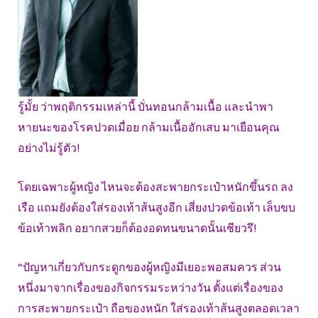
รู้มั้ย ว่าพฤติกรรมเหล่านี้ บั่นทอนกล้ามเนื้อ และนำพา
หายนะของโรคปวดเมื่อย กล้ามเนื้ออักเสบ มาเยือนคุณ
อย่างไม่รู้ตัว!
โดยเฉพาะผู้หญิง ไหนจะต้องสะพายกระเป๋าหนักขึ้นรถ ลง
เรือ แถมยังต้องใส่รองเท้าส้นสูงอีก เสี่ยงปวดข้อเท้า เล็บขบ
ข้อเท้าพลิก อยากสวยก็ต้องอดทนขนาดนั้นเชียวรึ!
“ปัญหาเกี่ยวกับกระดูกของผู้หญิงมีเยอะพอสมควร ส่วน
หนึ่งมาจากเรื่องของกิจกรรมระหว่างวัน ตั้งแต่เรื่องของ
การสะพายกระเป๋า ถือของหนัก ใส่รองเท้าส้นสูงตลอดเวลา