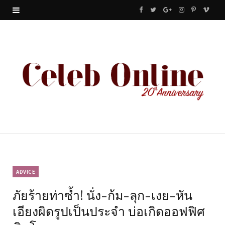
F
T
G
I
P
V
a
w
o
n
i
i
c
i
o
s
n
m
e
t
g
t
t
e
b
t
l
a
e
o
o
e
e
g
r
o
r
P
r
e
k
l
a
s
u
m
t
ADVICE
ภัยร้ายท่าซ้ำ! นั่ง-ก้ม-ลุก-เงย-หัน
s
เอียงผิดรูปเป็นประจำ บ่อเกิดออฟฟิศ