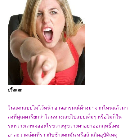
ปรี๊ดแตก
วีนแตกแบบไม่ไว้หน้า อาจอารมณ์ค้างมาจากไหนแล้วมา
ลงที่คู่เดต เรียกว่าโดนหางเลขไปแบบเต็มๆ หรือไม่ก็ใน
ระหว่างเดทเจออะไรขวางหูขวางตาอย่าออกฤทธิ์เดช
อาละวาดเต็มที่ราวกับช้างตกมัน หรือถ้าเกิดอุบัติเหตุ