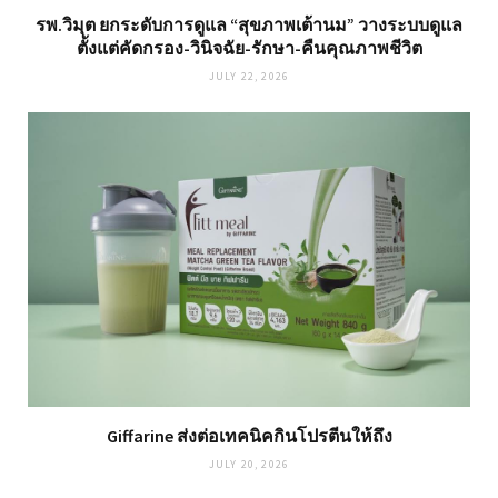
รพ.วิมุต ยกระดับการดูแล “สุขภาพเต้านม” วางระบบดูแล
ตั้งแต่คัดกรอง-วินิจฉัย-รักษา-คืนคุณภาพชีวิต
JULY 22, 2026
Giffarine ส่งต่อเทคนิคกินโปรตีนให้ถึง
JULY 20, 2026