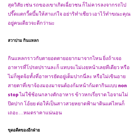
สุดวิสัย เช่น รถของเขาเกิดเฉี่ยวชน ก็ไม่ควรลงจากรถไป
ปรี๊ดแตกวี้ดบึ้มให้สาแก่ใจ อย่าริทำเชียว เอาไว้ทำขณะคุณ
อยู่คนเดียวจะดีกว่านะ
สวาปาม กินแหลก
กินแหลกราวกับตายอดตายอยากมาจากไหน ยิ่งถ้าเจอ
อาหารที่โปรดปรานละก็ แทบจะไม่เงยหน้าเลยทีเดียว หรือ
ไม่ก็พูดจ้อทั้งที่อาหารยัดอยู่เต็มปากนี่ละ หรือไม่เขินอาย
สายตาที่เขาจ้องมองมาจนต้องก้มหน้าก้มตากินแบบ
non
stop
ไม่ใช้ช้อนกลางตักอาหาร ข้าวหกเรี่ยราด ไอจามไม่
ปิดปาก โอ้ยย ต่อให้เป็นสาวสวยหยาดฟ้ามาดินแค่ไหนก็
เถอะ…หมดราคาแน่นอน
ขุดอดีตของอีกฝ่าย