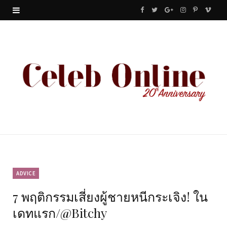
F
T
G
I
P
V
a
w
o
n
i
i
c
i
o
s
n
m
e
t
g
t
t
e
b
t
l
a
e
o
o
e
e
g
r
o
r
P
r
e
k
l
a
s
u
m
t
ADVICE
7 พฤติกรรมเสี่ยงผู้ชายหนีกระเจิง! ใน
s
เดทแรก/@Bitchy