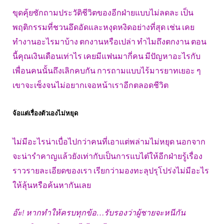
ขุดคุ้ยซักถามประวัติชีวิตของอีกฝ่ายแบบไม่ลดละ เป็น
พฤติกรรมที่ชวนอึดอัดและหงุดหงิดอย่างที่สุด เช่น เคย
ทำงานอะไรมาบ้าง ตกงานหรือเปล่า ทำไมถึงตกงาน ตอน
นี้คุณเงินเดือนเท่าไร เคยมีแฟนมากี่คน มีปัญหาอะไรกับ
เพื่อนคนนั้นถึงเลิกคบกัน การถามแบบไร้มารยาทเยอะ ๆ
เขาจะเซ็งจนไม่อยากเจอหน้าเราอีกตลอดชีวิต
จ้อแต่เรื่องตัวเองไม่หยุด
ไม่มีอะไรน่าเบื่อไปกว่าคนที่เอาแต่พล่ามไม่หยุด นอกจาก
จะน่ารำคาญแล้วยังเท่ากับเป็นการแบไต๋ให้อีกฝ่ายรู้เรื่อง
ราวรายละเอียดของเรา เรียกว่ามองทะลุปรุโปร่งไม่มีอะไร
ให้ลุ้นหรือค้นหากันเลย
อ๊ะ! หากทำให้ครบทุกข้อ…รับรองว่าผู้ชายจะหนีกัน