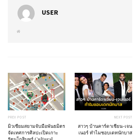
USER
W
e
b
s
i
t
e
PREV POST
NEXT POST
มิวเซียมสยามจับมือพันธมิตร
สาวๆ บ้านคาร์ดาเชียน-เจน
จัดเทศการศิลปะเปิดเกาะ
เนอร์ ทำไมชอบเดทนักบาส
รัตนโกสินทร์ Cultural