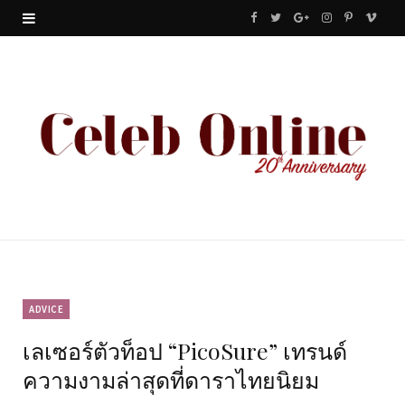
F
T
G
I
P
V
a
w
o
n
i
i
c
i
o
s
n
m
e
t
g
t
t
e
b
t
l
a
e
o
o
e
e
g
r
o
r
P
r
e
k
l
a
s
u
m
t
ADVICE
เลเซอร์ตัวท็อป “PicoSure” เทรนด์
s
ความงามล่าสุดที่ดาราไทยนิยม