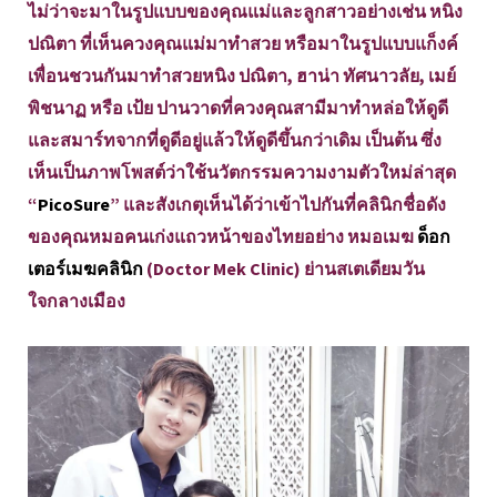
ไม่ว่าจะมาในรูปแบบของคุณแม่และลูกสาวอย่างเช่น หนิง
ปณิตา ที่เห็นควงคุณแม่มาทำสวย หรือมาในรูปแบบแก็งค์
เพื่อนชวนกันมาทำสวยหนิง ปณิตา, ฮาน่า ทัศนาวลัย, เมย์
พิชนาฏ หรือ เป้ย ปานวาดที่ควงคุณสามีมาทำหล่อให้ดูดี
และสมาร์ทจากที่ดูดีอยู่แล้วให้ดูดีขึ้นกว่าเดิม เป็นต้น ซึ่ง
เห็นเป็นภาพโพสต์ว่าใช้นวัตกรรมความงามตัวใหม่ล่าสุด
“
PicoSure
” และสังเกตุเห็นได้ว่าเข้าไปกันที่คลินิกชื่อดัง
ของคุณหมอคนเก่งแถวหน้าของไทยอย่าง หมอเมฆ
ด็อก
เตอร์เมฆคลินิก
(Doctor Mek Clinic) ย่านสเตเดียมวัน
ใจกลางเมือง