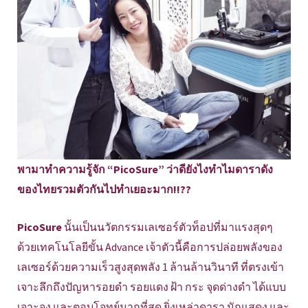
พามาทำความรู้จัก “PicoSure” ว่าดียังไงทำไมดาราดัง
ของไทยรวมตัวกันไปทำเยอะมาก!!??
PicoSure
นั้นเป็นนวัตกรรมเลเซอร์ตัวท็อปที่มาแรงสุดๆ
ด้วยเทคโนโลยีขั้น Advance เจ้าตัวนี้คือการปล่อยพลังของ
เลเซอร์ด้วยความเร็วสูงสุดพลัง 1 ล้านล้านวินาที ที่ตรงเข้า
เจาะลึกถึงปัญหารอยดำ รอยแดง ฝ้า กระ จุดด่างดำ ได้แบบ
เจาะจง และตอบโจทย์มากที่สุด ยิ่งเหล่าดารา นักแสดง และ