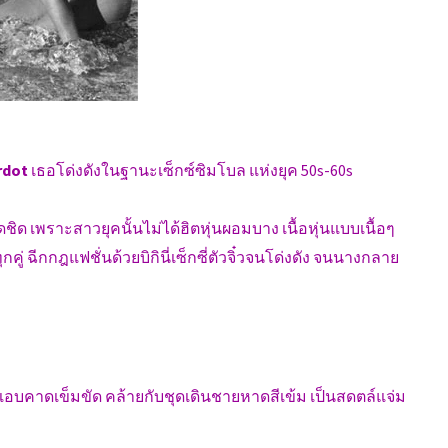
ardot
เธอโด่งดังในฐานะเซ็กซ์ซิมโบล แห่งยุค 50s-60s
ิด เพราะสาวยุคนั้นไม่ได้ฮิตหุ่นผอมบาง เนื้อหุ่นแบบเนื้อๆ
กคู่ ฉีกกฎแฟชั่นด้วยบิกินี่เซ็กซี่ตัวจิ๋วจนโด่งดัง จนนางกลาย
ด แอบคาดเข็มขัด คล้ายกับชุดเดินชายหาดสีเข้ม เป็นสดตล์แจ่ม