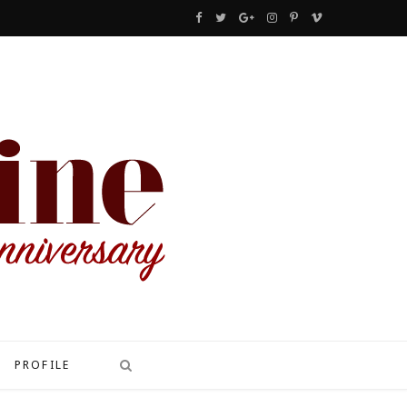
F
T
G
I
P
V
a
w
o
n
i
i
c
i
o
s
n
m
e
t
g
t
t
e
b
t
l
a
e
o
o
e
e
g
r
o
r
P
r
e
k
l
a
s
u
m
t
s
PROFILE