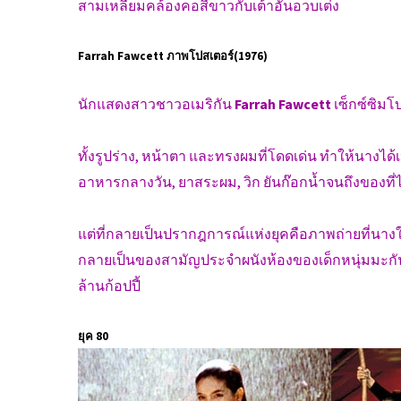
สามเหลี่ยมคล้องคอสีขาวกับเต้าอันอวบเต่ง
Farrah Fawcett ภาพโปสเตอร์(1976)
นักแสดงสาวชาวอเมริกัน
Farrah Fawcett
เซ็กซ์ซิมโบ
ทั้งรูปร่าง, หน้าตา และทรงผมที่โดดเด่น ทำให้นางได้เป
อาหารกลางวัน, ยาสระผม, วิก ยันก๊อกน้ำจนถึงของที่ไม
แต่ที่กลายเป็นปรากฎการณ์แห่งยุคคือภาพถ่ายที่นางใ
กลายเป็นของสามัญประจำผนังห้องของเด็กหนุ่มมะกันในย
ล้านก้อปปี้
ยุค 80