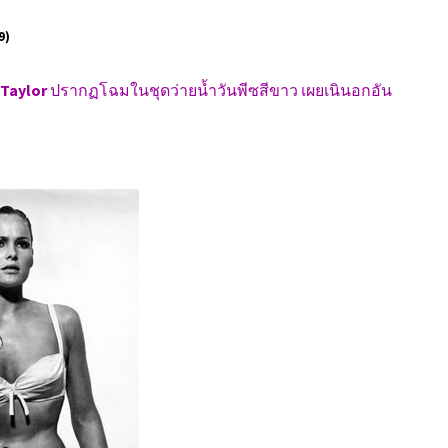
9)
 Taylor
ปรากฏโฉมในชุดว่ายน้ำวันพีซสีขาว เผยเนินอกอัน