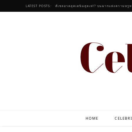
LATEST POSTS:
ดีเซลอวดลุคเดนิมสุดเท่!? บนฉากแห่งความหรูห
HOME
CELEBR