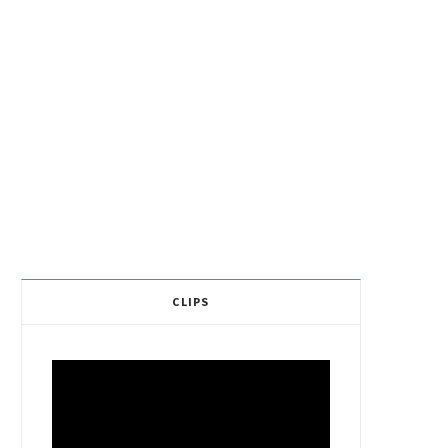
CLIPS
Video
Player