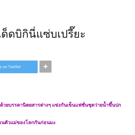
ดบิกินี่แซ่บเปรี๊ยะ
e on Twitter
อุด้วยบรรดานิตยสารต่างๆ แข่งกันเข็นแฟชั่นชุดว่ายน้ำขึ้นปก
อคอนตัวแม่ของโลกกันก่อนมะ