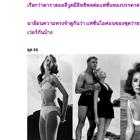
เรียกว่าดาราฮอลลีวูดมีอิทธิพลต่อแฟชั่นของบรรดาส
มาย้อนความทรงจำดูกันว่า แฟชั่นไอค่อนของชุดว่า
เว่อร์กันบ้าง
ยุค 50