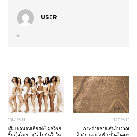
USER
W
e
b
s
i
t
e
PREV POST
NEXT POST
เสียเซลฟ์จนเสียสติ? ผลวิจัย
ภาพถ่ายลายเส้นโบราณ
ชี้หญิงไทย 99% ไม่มั่นใจใน
ลึกลับ และ เครื่องปั้นดินเผา