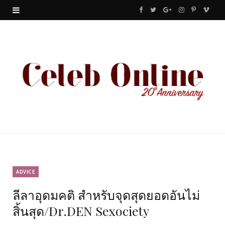
F
T
G
I
P
V
a
w
o
n
i
i
c
i
o
s
n
m
e
t
g
t
t
e
b
t
l
a
e
o
o
e
e
g
r
o
r
P
r
e
k
l
a
s
u
m
t
ADVICE
ลีลาอุดมคติ สำหรับจุดสุดยอดอันไม่
s
สิ้นสุด/Dr.DEN Sexociety