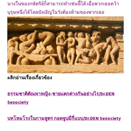
นางในของกษัตริย์ก็สามารถทำเช่นนี้ได้ เมื่อพวกเธอคว้า
บุรุษหนึ่งได้โดยบังเอิญในวังต้องห้ามของพวกเธอ
ลิกอ่านเรื่องเกี่ยวข้อง
ค
ธรรมชาติตัณหาหญิง-ชายแตกต่างกันอย่างไร/Dr.DEN
Sexociety
บทโหมโรงในกามสูตร กอดจูบมีกี่แบบ/Dr.DEN Sexociety