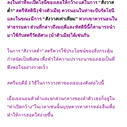
ลงในท่าที่จะเปิดโยนีของเธอให้กว้าง แต่ในการ
“สังวาส
ต่ำ”
สตรีหัสดินี (ช้างตัวเมีย) ควรนอนในท่าจะบีบรัดโยนี
และในขณะมีการ
“สังวาสเท่าเทียม”
พวกเขาควรนอนใน
ท่าธรรมดา ส่วนที่กล่าวถึงมฤคีและหัสดินีนี้ก็สามารถนำ
มาใช้กับสตรีวัตอัศวะ (ม้าตัวเมีย)ได้เช่นกัน
ในการ “สังวาสต่ำ” สตรีควรใช้ประโยชน์ของสิ่งกระตุ้น
กำหนัดเป็นพิเศษ เพื่อทำให้ความปรารถนาของเธอเป็นที่
พึงพอใจอย่างรวดเร็ว
สตรีมฤคีมี 3 วิธีในการวางท่าของเธอเองดังต่อไปนี้
เมื่อเธอนอนหัวต่ำและยกส่วนกลางของลำตัว เธอก็อยู่ใน
“ท่าเปิดกว้าง”ในเวลาเช่นนั้นบุรุษควรทาสารหล่อลื่นเพื่อ
ทำให้การสอดใส่ง่ายขึ้น