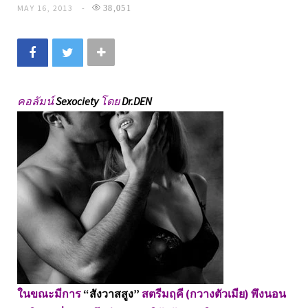
MAY 16, 2013
38,051
คอลัมน์
Sexociety
โดย
Dr.DEN
ในขณะมีการ
“สังวาสสูง”
สตรีมฤคี (กวางตัวเมีย) พึงนอน