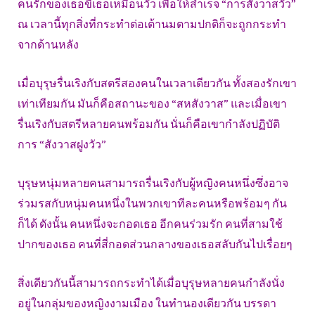
คนรักของเธอขี่เธอเหมือนวัว เพื่อให้สำเร็จ “การสังวาสวัว”
ณ เวลานี้ทุกสิ่งที่กระทำต่อเต้านมตามปกติก็จะถูกกระทำ
จากด้านหลัง
เมื่อบุรุษรื่นเริงกับสตรีสองคนในเวลาเดียวกัน ทั้งสองรักเขา
เท่าเทียมกัน มันก็คือสถานะของ “สหสังวาส” และเมื่อเขา
รื่นเริงกับสตรีหลายคนพร้อมกัน นั่นก็คือเขากำลังปฏิบัติ
การ “สังวาสฝูงวัว”
บุรุษหนุ่มหลายคนสามารถรื่นเริงกับผู้หญิงคนหนึ่งซึ่งอาจ
ร่วมรสกับหนุ่มคนหนึ่งในพวกเขาทีละคนหรือพร้อมๆ กัน
ก็ได้ ดังนั้น คนหนึ่งจะกอดเธอ อีกคนร่วมรัก คนที่สามใช้
ปากของเธอ คนที่สี่กอดส่วนกลางของเธอสลับกันไปเรื่อยๆ
สิ่งเดียวกันนี้สามารถกระทำได้เมื่อบุรุษหลายคนกำลังนั่ง
อยู่ในกลุ่มของหญิงงามเมือง ในทำนองเดียวกัน บรรดา