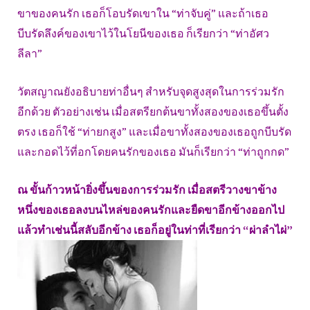
ขาของคนรัก เธอก็โอบรัดเขาใน “ท่าจับคู่” และถ้าเธอ
บีบรัดลึงค์ของเขาไว้ในโยนีของเธอ ก็เรียกว่า “ท่าอัศว
ลีลา”
วัตสญาณยังอธิบายท่าอื่นๆ สำหรับจุดสูงสุดในการร่วมรัก
อีกด้วย ตัวอย่างเช่น เมื่อสตรียกต้นขาทั้งสองของเธอขึ้นตั้ง
ตรง เธอก็ใช้ “ท่ายกสูง” และเมื่อขาทั้งสองของเธอถูกบีบรัด
และกอดไว้ที่อกโดยคนรักของเธอ มันก็เรียกว่า “ท่าถูกกด”
ณ ขั้นก้าวหน้ายิ่งขึ้นของการร่วมรัก เมื่อสตรีวางขาข้าง
หนึ่งของเธอลงบนไหล่ของคนรักและยืดขาอีกข้างออกไป
แล้วทำเช่นนี้สลับอีกข้าง เธอก็อยู่ในท่าที่เรียกว่า “ผ่าลำไผ่”