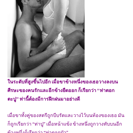
ในระดับที่สูงขึ้นไปอีก เมื่อขาข้างหนึ่งของเธอวางลงบน
ศีรษะของคนรักและอีกข้างยืดออก ก็เรียกว่า “ท่าตอก
ตะปู” ท่านี้ต้องมีการฝึกฝนมาอย่างดี
เมื่อขาทั้งคู่ของสตรีถูกบีบรัดและวางไว้บนท้องของเธอ มัน
ก็ถูกเรียกว่า “ท่าปู” เมื่อหน้าแข้ง ข้างหนึ่งถูกวางทับบนอีก
ข้างหนึ่งก็เรียกว่า “ท่าดอกบัว”