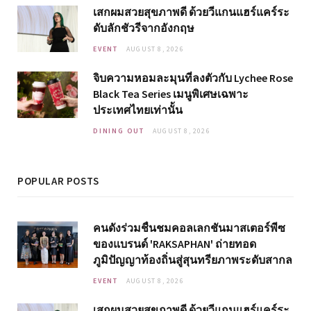
เสกผมสวยสุขภาพดี ด้วยวีแกนแฮร์แคร์ระ
ดับลักชัวรีจากอังกฤษ
EVENT
AUGUST 8, 2026
จิบความหอมละมุนที่ลงตัวกับ Lychee Rose
Black Tea Series เมนูพิเศษเฉพาะ
ประเทศไทยเท่านั้น
DINING OUT
AUGUST 8, 2026
POPULAR POSTS
คนดังร่วมชื่นชมคอลเลกชันมาสเตอร์พีซ
ของแบรนด์ 'RAKSAPHAN' ถ่ายทอด
ภูมิปัญญาท้องถิ่นสู่สุนทรียภาพระดับสากล
EVENT
AUGUST 8, 2026
เสกผมสวยสุขภาพดี ด้วยวีแกนแฮร์แคร์ระ