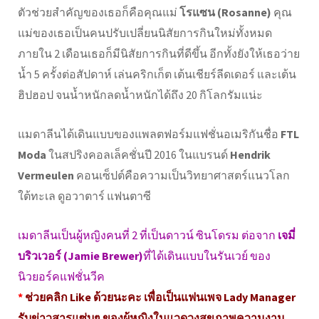
ตัวช่วยสำคัญของเธอก็คือคุณแม่
โรแซน (Rosanne)
คุณ
แม่ของเธอเป็นคนปรับเปลี่ยนนิสัยการกินใหม่ทั้งหมด
ภายใน 2 เดือนเธอก็มีนิสัยการกินที่ดีขึ้น อีกทั้งยังให้เธอว่าย
น้ำ 5 ครั้งต่อสัปดาห์ เล่นคริกเก็ต เต้นเชียร์ลีดเดอร์ และเต้น
ฮิปฮอป จนน้ำหนักลดน้ำหนักได้ถึง 20 กิโลกรัมแน่ะ
แมดาลีนได้เดินแบบของแพลตฟอร์มแฟชั่นอเมริกันชื่อ
FTL
Moda
ในสปริงคอลเล็คชั่นปี 2016 ในแบรนด์
Hendrik
Vermeulen
คอนเซ็ปต์คือความเป็นวิทยาศาสตร์แนวโลก
ใต้ทะเล ดูอวาตาร์ แฟนตาซี
เมดาลีนเป็นผู้หญิงคนที่ 2 ที่เป็นดาวน์ ซินโดรม ต่อจาก
เจมี่
บริวเวอร์ (Jamie Brewer)
ที่ได้เดินแบบในรันเวย์ ของ
นิวยอร์คแฟชั่นวีค
*
ช่วยคลิก Like ด้วยนะคะ เพื่อเป็นแฟนเพจ Lady Manager
รับข่าวสารแซ่บๆ ของผู้หญิงในแวดวงสุขภาพความงาม