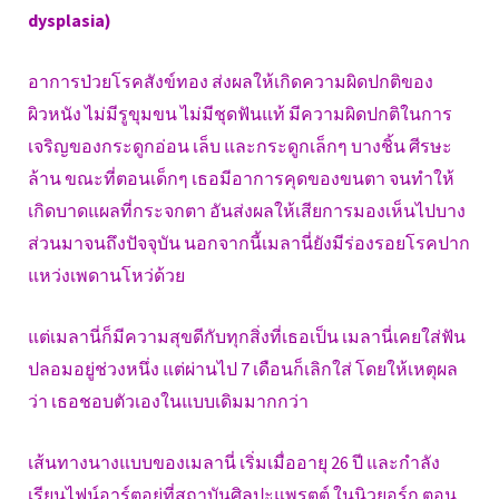
dysplasia)
อาการป่วยโรคสังข์ทอง ส่งผลให้เกิดความผิดปกติของ
ผิวหนัง ไม่มีรูขุมขน ไม่มีชุดฟันแท้ มีความผิดปกติในการ
เจริญของกระดูกอ่อน เล็บ และกระดูกเล็กๆ บางชิ้น ศีรษะ
ล้าน ขณะที่ตอนเด็กๆ เธอมีอาการคุดของขนตา จนทำให้
เกิดบาดแผลที่กระจกตา อันส่งผลให้เสียการมองเห็นไปบาง
ส่วนมาจนถึงปัจจุบัน นอกจากนี้เมลานี่ยังมีร่องรอยโรคปาก
แหว่งเพดานโหว่ด้วย
แต่เมลานี่ก็มีความสุขดีกับทุกสิ่งที่เธอเป็น เมลานี่เคยใส่ฟัน
ปลอมอยู่ช่วงหนึ่ง แต่ผ่านไป 7 เดือนก็เลิกใส่ โดยให้เหตุผล
ว่า เธอชอบตัวเองในแบบเดิมมากกว่า
เส้นทางนางแบบของเมลานี่ เริ่มเมื่ออายุ 26 ปี และกำลัง
เรียนไฟน์อาร์ตอยู่ที่สถาบันศิลปะแพรตต์ ในนิวยอร์ก ตอน