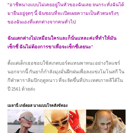
“อาชีพนางแบบไม่เคยอยู่ในหัวของฉันเลย จนกระทั่งฉันได้
มายืนอยู่จุดๆ นี้ ฉันชอบที่จะเปิดเผยความเป็นตัวตนจริงๆ
ของฉันเองที่แตกต่างจากคนทั่วไป
ฉันแตกต่างไม่เหมือนใครและก็นั่นแหละค่ะที่ทำให้มัน
เซ็กซี่ ฉันไม่ต้องการขาเพื่อจะเซ็กซี่เลยนะ
“
ตั้งแต่เด็กเธอชอบใช้สเกตบอร์ดแทนพาหนะอย่างวีลแชร์
นอกจากนี้ กันยาก็กำลังมุ่งมั่นฝึกฝนเพื่อลงแข่งโมโนสกี ใน
กีฬาพาราลิมปิกฤดูหนาว ที่จะจัดขึ้นที่ประเทศเกาหลีใต้ใน
ปี 2561 ด้วยล่ะ
เมลานี่ เกย์ดอส นางแบบโรคสังข์ทอง