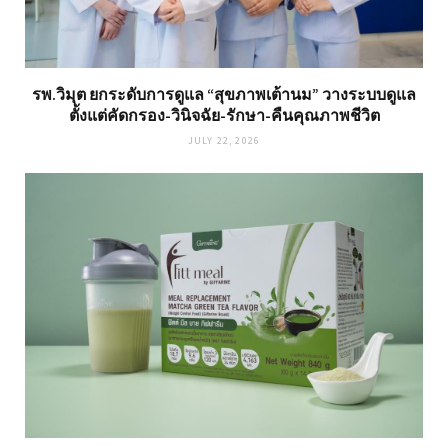
รพ.วิมุต ยกระดับการดูแล “สุขภาพเต้านม” วางระบบดูแล
ตั้งแต่คัดกรอง-วินิจฉัย-รักษา-คืนคุณภาพชีวิต
JULY 22, 2026