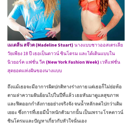
เมเดลีน สจ๊วต (Madeline Stuart)
นางแบบชาวออสเตรเลีย
วัยเพียง 18 ปี เธอเป็นดาวน์ ซินโดรม และได้เดินแบบใน
นิวยอร์ค แฟชั่น วีค
(New York Fashion Week)
เวทีแฟชั่น
สุดยอดแห่งฝันของนางแบบ
ถึงแม้เธอจะมีอาการผิดปกติทางร่างกาย แต่เธอก็ไม่ย่อท้อ
ตามล่าความฝันย้อนไปในปีที่แล้ว เธอหันมาดูแลสุขภาพ
และฟิตออกกำลังกายอย่างจริงจัง จนน้ำหลักลดไปกว่าเดิม
เยอะ ซึ่งการที่เธอมีน้ำหนักตัวมากนั้น เป็นเพราะโรคดาวน์
ซินโดรมและปัญหาเกี่ยวกับหัวใจนั่นเอง