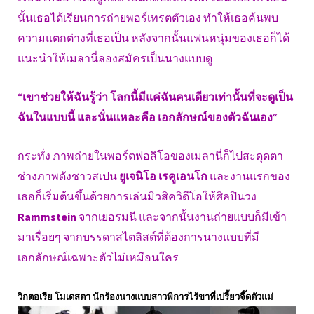
นั้นเธอได้เรียนการถ่ายพอร์เทรตตัวเอง ทำให้เธอค้นพบ
ความแตกต่างที่เธอเป็น หลังจากนั้นแฟนหนุ่มของเธอก็ได้
แนะนำให้เมลานี่ลองสมัครเป็นนางแบบดู
“
เขาช่วยให้ฉันรู้ว่า โลกนี้มีแค่ฉันคนเดียวเท่านั้นที่จะดูเป็น
ฉันในแบบนี้ และนั่นแหละคือ เอกลักษณ์ของตัวฉันเอง
“
กระทั่ง ภาพถ่ายในพอร์ตฟอลิโอของเมลานี่ก็ไปสะดุดตา
ช่างภาพดังชาวสเปน
ยูเจนิโอ เรคูเอนโก
และงานแรกของ
เธอก็เริ่มต้นขึ้นด้วยการเล่นมิวสิควิดีโอให้ศิลปินวง
Rammstein
จากเยอรมนี และจากนั้นงานถ่ายแบบก็มีเข้า
มาเรื่อยๆ จากบรรดาสไตลิสต์ที่ต้องการนางแบบที่มี
เอกลักษณ์เฉพาะตัวไม่เหมือนใคร
วิกตอเรีย โมเดสตา นักร้องนางแบบสาวพิการไร้ขาที่เปรี้ยวจี๊ดตัวแม่