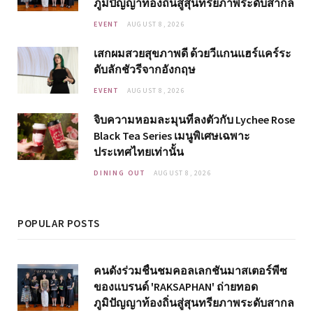
ภูมิปัญญาท้องถิ่นสู่สุนทรียภาพระดับสากล
EVENT
AUGUST 8, 2026
เสกผมสวยสุขภาพดี ด้วยวีแกนแฮร์แคร์ระ
ดับลักชัวรีจากอังกฤษ
EVENT
AUGUST 8, 2026
จิบความหอมละมุนที่ลงตัวกับ Lychee Rose
Black Tea Series เมนูพิเศษเฉพาะ
ประเทศไทยเท่านั้น
DINING OUT
AUGUST 8, 2026
POPULAR POSTS
คนดังร่วมชื่นชมคอลเลกชันมาสเตอร์พีซ
ของแบรนด์ 'RAKSAPHAN' ถ่ายทอด
ภูมิปัญญาท้องถิ่นสู่สุนทรียภาพระดับสากล