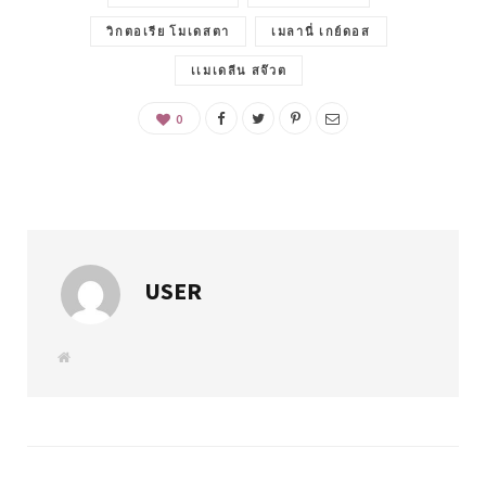
วิกตอเรีย โมเดสตา
เมลานี่ เกย์ดอส
เเมเดลีน สจ๊วต
0
USER
W
e
b
s
i
t
e