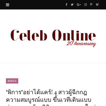
F
T
G
I
P
V
a
w
o
n
i
i
c
i
o
s
n
m
e
t
g
t
t
e
b
t
l
a
e
o
o
e
e
g
r
o
r
P
r
e
k
l
a
s
u
m
t
ADVICE
"พิการ"อย่าได้แคร์! 4 สาวผู้ฉีกกฎ
s
ความสมบูรณ์แบบ ขึ้นเวทีเดินแบบ