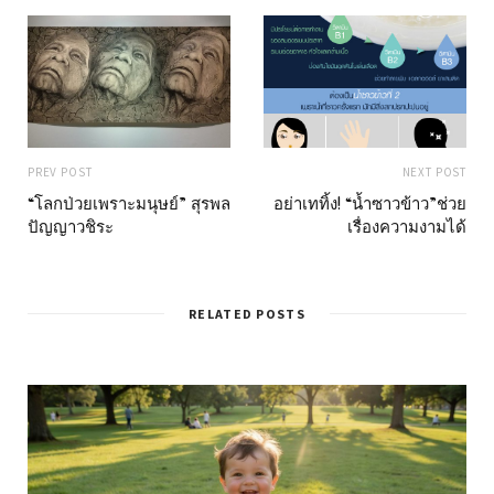
PREV POST
NEXT POST
“โลกป่วยเพราะมนุษย์” สุรพล
อย่าเททิ้ง! “น้ำซาวข้าว”ช่วย
ปัญญาวชิระ
เรื่องความงามได้
RELATED POSTS