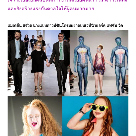
และยังสร้างแรงบันดาลใจให้ผู้คนมากมาย
เเมเดลีน สจ๊วต นางแบบดาวน์ซินโดรมผงาดบนเวทีนิวยอร์ค แฟชั่น วีค