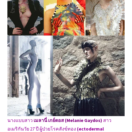
นางแบบสาว
เมลานี่ เกย์ดอส (Melanie Gaydos)
สาว
อเมริกันวัย 27 ปี ผู้ป่วยโรคสังข์ทอง
(ectodermal