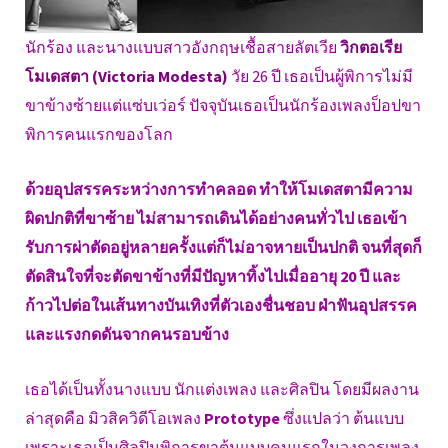
นักร้อง และนางแบบสาวอังกฤษเชื้อสายลัตเวีย
วิกตอเรีย
โมเดสตา (Victoria Modesta)
วัย 26 ปี เธอเป็นผู้พิการไม่มี
ขาข้างซ้ายแต่แซ่บเว่อร์ ปัจจุบันเธอเป็นนักร้องเพลงป็อปขา
พิการคนแรกของโลก
ด้วยอุปสรรคระหว่างการทำคลอด ทำให้โมเดสตามีความ
ผิดปกติที่ขาซ้าย ไม่สามารถเดินได้อย่างคนทั่วไป เธอเข้า
รับการผ่าตัดอยู่หลายครั้งแต่ก็ไม่อาจหายเป็นปกติ จนที่สุดก็
ตัดสินใจที่จะตัดขาข้างที่มีปัญหาทิ้งไปเมื่ออายุ 20 ปี และ
ก้าวไปต่อในเส้นทางบันเทิงที่ตัวเองชื่นชอบ ฝ่าฟันอุปสรรค
และแรงกดดันจากคนรอบข้าง
เธอได้เป็นทั้งนางแบบ นักแต่งเพลง และศิลปิน โดยมีผลงาน
ล่าสุดคือ มิวสิควิดีโอเพลง
Prototype
ซึ่งแปลว่า ต้นแบบ
เพราะเธอเป็นศิลปินพิการขาต้นแบบคนแรกในวงการเพลง