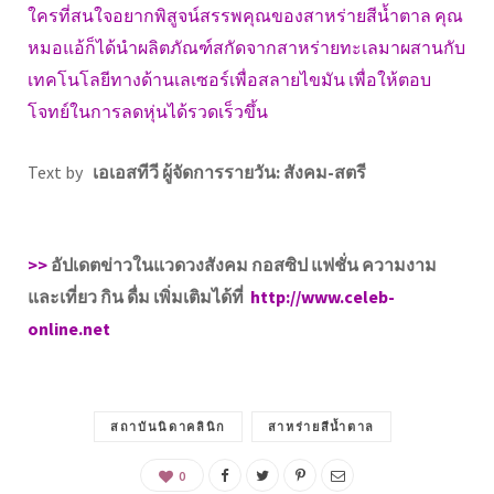
ใครที่สนใจอยากพิสูจน์สรรพคุณของสาหร่ายสีน้ำตาล คุณ
หมอแอ้ก็ได้นำผลิตภัณฑ์สกัดจากสาหร่ายทะเลมาผสานกับ
เทคโนโลยีทางด้านเลเซอร์เพื่อสลายไขมัน เพื่อให้ตอบ
โจทย์ในการลดหุ่นได้รวดเร็วขึ้น
Text by
เอเอสทีวี ผู้จัดการรายวัน: สังคม-สตรี
>>
อัปเดตข่าวในแวดวงสังคม กอสซิป แฟชั่น ความงาม
และเที่ยว กิน ดื่ม เพิ่มเติมได้ที่
http://www.celeb-
online.net
สถาบันนิดาคลินิก
สาหร่ายสีน้ำตาล
0