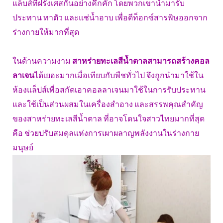
แล็บส์ที่ฝรั่งเศสกันอย่างคึกคัก โดยพวกเขานำมารับ
ประทาน ทาตัว และแช่น้ำอาบ เพื่อดีท็อกซ์สารพิษออกจาก
ร่างกายให้มากที่สุด
ในด้านความงาม
สาหร่ายทะเลสีน้ำตาลสามารถสร้างคอล
ลาเจน
ได้เยอะมากเมื่อเทียบกับพืชทั่วไป จึงถูกนำมาใช้ใน
ห้องแล็ปส์เพื่อสกัดเอาคอลลาเจนมาใช้ในการรับประทาน
และใช้เป็นส่วนผสมในเครื่องสำอาง และสรรพคุณสำคัญ
ของสาหร่ายทะเลสีน้ำตาล ที่อาจโดนใจสาวไทยมากที่สุด
คือ ช่วยปรับสมดุลแห่งการเผาผลาญพลังงานในร่างกาย
มนุษย์