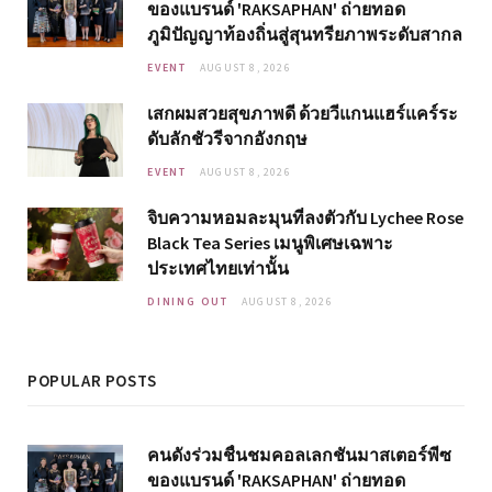
ของแบรนด์ 'RAKSAPHAN' ถ่ายทอด
ภูมิปัญญาท้องถิ่นสู่สุนทรียภาพระดับสากล
EVENT
AUGUST 8, 2026
เสกผมสวยสุขภาพดี ด้วยวีแกนแฮร์แคร์ระ
ดับลักชัวรีจากอังกฤษ
EVENT
AUGUST 8, 2026
จิบความหอมละมุนที่ลงตัวกับ Lychee Rose
Black Tea Series เมนูพิเศษเฉพาะ
ประเทศไทยเท่านั้น
DINING OUT
AUGUST 8, 2026
POPULAR POSTS
คนดังร่วมชื่นชมคอลเลกชันมาสเตอร์พีซ
ของแบรนด์ 'RAKSAPHAN' ถ่ายทอด