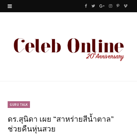
F
T
G
I
P
V
a
w
o
n
i
i
c
i
o
s
n
m
e
t
g
t
t
e
b
t
l
a
e
o
o
e
e
g
r
o
r
P
r
e
k
l
a
s
u
m
t
GURU TALK
ดร.สุนิดา เผย “สาหร่ายสีน้ำตาล”
s
ช่วยคืนหุ่นสวย