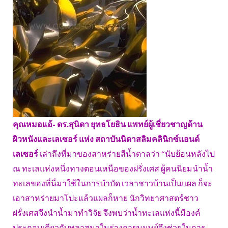
คุณหมอแอ้- ดร.สุนิดา ยุทธโยธิน แพทย์ผู้เชี่ยวชาญด้าน
ผิวหนังและเลเซอร์ แห่ง สถาบันนิดาสลิมคลินิกซ์แอนด์
เลเซอร์
เล่าถึงที่มาของสาหร่ายสีน้ำตาลว่า “นับย้อนหลังไป
ณ ทะเลแห่งหนึ่งทางตอนเหนือของฝรั่งเศส ผู้คนนิยมนำน้ำ
ทะเลของที่นี่มาใช้ในการบำบัด เวลาชาวบ้านเป็นแผล ก็จะ
เอาสาหร่ายมาโปะแล้วแผลก็หาย นักวิทยาศาสตร์ชาว
ฝรั่งเศสจึงนำน้ำมาทำวิจัย จึงพบว่าน้ำทะเลแห่งนี้มีองค์
ประกอบเดียวกับพลาสมาในร่างกายมนุษย์จึงช่วยในการ