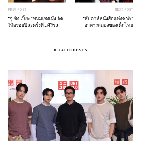
PREV POST
NEXT POST
“จู ชัง เปี๊ยะ”ขนมเชงเม้ง จัด
“สัปดาห์หนังสือแห่งชาติ”
ให้อร่อยปีละครั้งที่…ศิริรส
อาหารสมองของเด็กไทย
RELATED POSTS