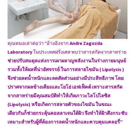
คุณหมอเล่าต่อว่า “อ้างอิงจาก
Andre Zagozda
Laboratory
ในประเทศฝรั่งเศส พบว่าสารสกัดจากสาหร่าย
ช่วยปรับสมดุลแห่งการเผาผลาญพลังงานในร่างกายมนุษย์
รวมทั้งให้ผลที่น่าอัศจรรย์ ในการสลายไขมัน ( Lipolysis )
จึงช่วยลดน้ำหนักและลดสัดส่วนอย่างมีประสิทธิภาพ โดย
ปราศจากผลข้างเคียงและโยโย่ เอฟเฟ็คต์ เพราะสารสกัด
จากสาหร่ายมีคุณสมบัติทำให้เกิดภาวะไลโปไลซิส
(Lipolysis) หรือเกิดการสลายตัวของไขมัน ในขณะ
เดียวกันก็ช่วยกระตุ้นคอลลาเจนใต้ผิว จึงทำให้ผิวตึงกระชับ
เหมาะสำหรับผู้ที่ต้องการลดน้ำหนักและควบคุมแคลอรี่”