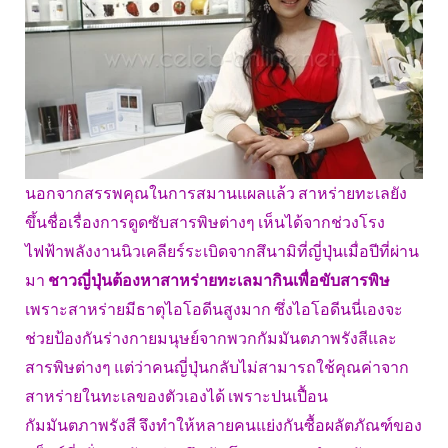
นอกจากสรรพคุณในการสมานแผลแล้ว สาหร่ายทะเลยัง
ขึ้นชื่อเรื่องการดูดซับสารพิษต่างๆ เห็นได้จากช่วงโรง
ไฟฟ้าพลังงานนิวเคลียร์ระเบิดจากสึนามิที่ญี่ปุ่นเมื่อปีที่ผ่าน
มา
ชาวญี่ปุ่นต้องหาสาหร่ายทะเลมากินเพื่อขับสารพิษ
เพราะสาหร่ายมีธาตุไอโอดีนสูงมาก ซึ่งไอโอดีนนี่เองจะ
ช่วยป้องกันร่างกายมนุษย์จากพวกกัมมันตภาพรังสีและ
สารพิษต่างๆ แต่ว่าคนญี่ปุ่นกลับไม่สามารถใช้คุณค่าจาก
สาหร่ายในทะเลของตัวเองได้ เพราะปนเปื้อน
กัมมันตภาพรังสี จึงทำให้หลายคนแย่งกันซื้อผลัตภัณฑ์ของ