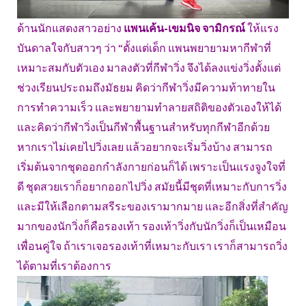
ด้านนักแสดงสาวอย่าง
แพนเค้น-เขมนิจ จามิกรณ์
ให้แรง
บันดาลใจกับสาวๆ ว่า “ตั้งแต่เด็ก แพนพยายามหากีฬาที่
เหมาะสมกับตัวเอง มาลงตัวที่กีฬาวิ่ง จึงได้ลงแข่งวิ่งตั้งแต่
ช่วงเรียนประถมถึงมัธยม คิดว่ากีฬาวิ่งมีความท้าทายใน
การทำความเร็ว และพยายามทำลายสถิติของตัวเองให้ได้
และคิดว่ากีฬาวิ่งเป็นกีฬาพื้นฐานสำหรับทุกกีฬาอีกด้วย
หากเราไม่เคยไปวิ่งเลย แล้วอยากจะเริ่มวิ่งบ้าง สามารถ
เริ่มต้นจากชุดออกกำลังกายก่อนก็ได้ เพราะเป็นแรงจูงใจที่
ดี ชุดสวยเราก็อยากออกไปวิ่ง สมัยนี้มีชุดที่เหมาะกับการวิ่ง
และมีให้เลือกตามสรีระของเรามากมาย และอีกสิ่งที่สำคัญ
มากของนักวิ่งก็คือรองเท้า รองเท้าวิ่งกับนักวิ่งก็เป็นเหมือน
เพื่อนคู่ใจ ถ้าเราเจอรองเท้าที่เหมาะกับเรา เราก็สามารถวิ่ง
ได้ตามที่เราต้องการ