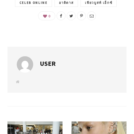
CELEB ONLINE
อาดิดาส
เพียวบูสท์ เอ็กซ์
0
USER
W
e
b
s
i
t
e