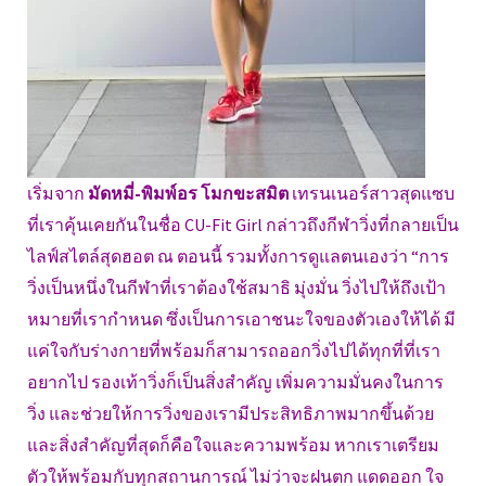
เริ่มจาก
มัดหมี่-พิมพ์อร โมกขะสมิต
เทรนเนอร์สาวสุดแซบ
ที่เราคุ้นเคยกันในชื่อ CU-Fit Girl กล่าวถึงกีฬาวิ่งที่กลายเป็น
ไลฟ์สไตล์สุดฮอต ณ ตอนนี้ รวมทั้งการดูแลตนเองว่า “การ
วิ่งเป็นหนึ่งในกีฬาที่เราต้องใช้สมาธิ มุ่งมั่น วิ่งไปให้ถึงเป้า
หมายที่เรากำหนด ซึ่งเป็นการเอาชนะใจของตัวเองให้ได้ มี
แค่ใจกับร่างกายที่พร้อมก็สามารถออกวิ่งไปได้ทุกที่ที่เรา
อยากไป รองเท้าวิ่งก็เป็นสิ่งสำคัญ เพิ่มความมั่นคงในการ
วิ่ง และช่วยให้การวิ่งของเรามีประสิทธิภาพมากขึ้นด้วย
และสิ่งสำคัญที่สุดก็คือใจและความพร้อม หากเราเตรียม
ตัวให้พร้อมกับทุกสถานการณ์ ไม่ว่าจะฝนตก แดดออก ใจ