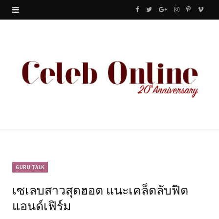
F
T
G
I
P
V
a
w
o
n
i
i
c
i
o
s
n
m
e
t
g
t
t
e
b
t
l
a
e
o
o
e
e
g
r
o
r
P
r
e
k
l
a
s
u
m
t
GURU TALK
เซเลบสาวสุดฮอต แนะเคล็ดลับฟิต
s
แอนด์เฟิร์ม