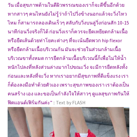
วัน เมื่อสุขภาพด้านในดีผิวพรรณของเราก็จะดีขึ้นอีกด้วย
หากสาวๆ คนไหนยังไม่รู้ว่าถ้าไปวิ่งข้างนอกแล้วจะวิ่งไหว
ไหม ก็สามารถลองเดินเร็วๆ สลับกับวิ่งบนลู่วิ่งก่อนสัก 10-15
นาทีก่อนวิ่งจริงก็ได้ ก่อนวิ่งเราก็ควรจะยืดเหยียดกล้ามเนื้อ
หรือยืดเส้นด้วยท่าโยคะต่างๆ ที่จะเน้นยืดพวก hip flexor
หรือยืดกล้ามเนื้อบริเวณก้น มันจะช่วยในส่วนกล้ามเนื้อ
บริเวณขาทั้งหมด การยืดกล้ามเนื้อบริเวณนี้ก็เพื่อไม่ให้น้ำ
หนักไปลงที่หลังส่วนล่างมากไปขณะวิ่ง จะมีการยืดหลังทั้ง
ก่อนและหลังที่จะวิ่ง หากเราอยากมีสุขภาพที่ดีแข็งแรง เรา
ก็ต้องลงมือทำด้วยตัวเอง เพราะสุขภาพของเรา เราต้องเป็น
คนสร้าง เอง และขอเป็นกำลังใจให้สาวๆ ดูแลสุขภาพกันให้
ฟิตแอนด์เฟิร์มกันค่ะ”
:: Text by FLASH