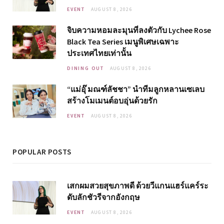
EVENT
AUGUST 8, 2026
จิบความหอมละมุนที่ลงตัวกับ Lychee Rose
Black Tea Series เมนูพิเศษเฉพาะ
ประเทศไทยเท่านั้น
DINING OUT
AUGUST 8, 2026
“แม่อุ๊ มณฑ์ลัชชา” นำทีมลูกหลานเซเลบ
สร้างโมเมนต์อบอุ่นด้วยรัก
EVENT
AUGUST 8, 2026
POPULAR POSTS
เสกผมสวยสุขภาพดี ด้วยวีแกนแฮร์แคร์ระ
ดับลักชัวรีจากอังกฤษ
EVENT
AUGUST 8, 2026