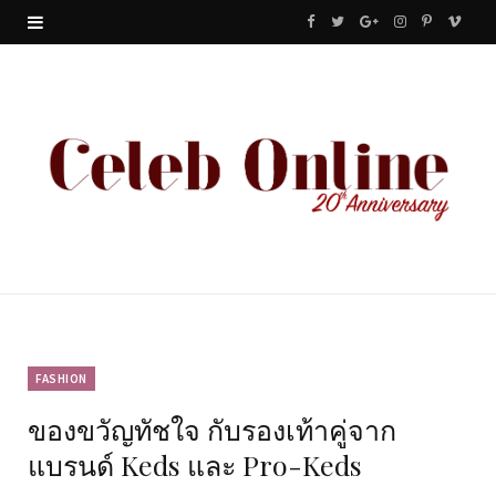
F
T
G
I
P
V
a
w
o
n
i
i
c
i
o
s
n
m
e
t
g
t
t
e
b
t
l
a
e
o
o
e
e
g
r
o
r
P
r
e
k
l
a
s
u
m
t
FASHION
ของขวัญทัชใจ กับรองเท้าคู่จาก
s
แบรนด์ Keds และ Pro-Keds