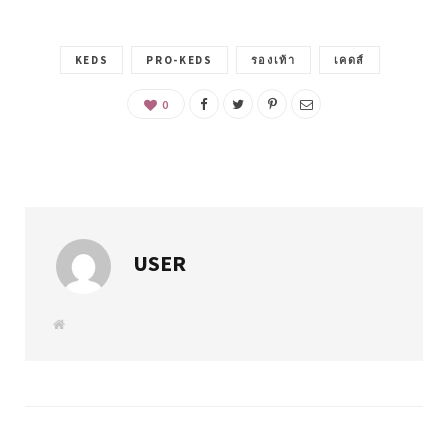
KEDS
PRO-KEDS
รองเท้า
เคดส์
0
USER
W
e
b
s
i
t
e