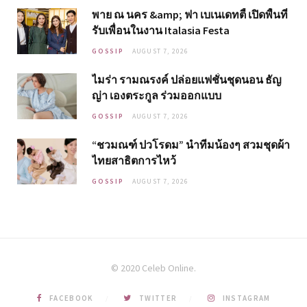
พาย ณ นคร &amp; ฟา เบเนเดทตี้ เปิดพื้นที่
รับเพื่อนในงาน Italasia Festa
GOSSIP
AUGUST 7, 2026
ไมร่า รามณรงค์ ปล่อยแฟชั่นชุดนอน ธัญ
ญ่า เองตระกูล ร่วมออกแบบ
GOSSIP
AUGUST 7, 2026
“ชวมณฑ์ ปวโรดม” นำทีมน้องๆ สวมชุดผ้า
ไทยสาธิตการไหว้
GOSSIP
AUGUST 7, 2026
© 2020 Celeb Online.
FACEBOOK
TWITTER
INSTAGRAM