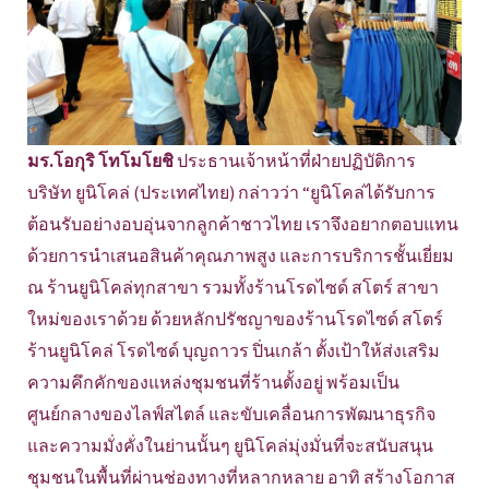
มร.โอกุริ โทโมโยชิ
ประธานเจ้าหน้าที่ฝ่ายปฏิบัติการ
บริษัท ยูนิโคล่ (ประเทศไทย) กล่าวว่า “ยูนิโคล่ได้รับการ
ต้อนรับอย่างอบอุ่นจากลูกค้าชาวไทย เราจึงอยากตอบแทน
ด้วยการนำเสนอสินค้าคุณภาพสูง และการบริการชั้นเยี่ยม
ณ ร้านยูนิโคล่ทุกสาขา รวมทั้งร้านโรดไซด์ สโตร์ สาขา
ใหม่ของเราด้วย ด้วยหลักปรัชญาของร้านโรดไซด์ สโตร์
ร้านยูนิโคล่ โรดไซด์ บุญถาวร ปิ่นเกล้า ตั้งเป้าให้ส่งเสริม
ความคึกคักของแหล่งชุมชนที่ร้านตั้งอยู่ พร้อมเป็น
ศูนย์กลางของไลฟ์สไตล์ และขับเคลื่อนการพัฒนาธุรกิจ
และความมั่งคั่งในย่านนั้นๆ ยูนิโคล่มุ่งมั่นที่จะสนับสนุน
ชุมชนในพื้นที่ผ่านช่องทางที่หลากหลาย อาทิ สร้างโอกาส