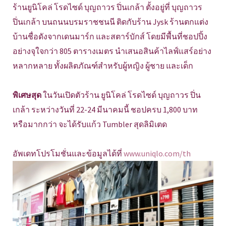
ร้านยูนิโคล่ โรดไซด์ บุญถาวร ปิ่นเกล้า ตั้งอยู่ที่ บุญถาวร
ปิ่นเกล้า บนถนนบรมราชชนนี ติดกับร้าน Jysk ร้านตกแต่ง
บ้านชื่อดังจากเดนมาร์ก และสตาร์บักส์ โดยมีพื้นที่ชอปปิ้ง
อย่างจุใจกว่า 805 ตารางเมตร นำเสนอสินค้าไลฟ์แสร์อย่าง
หลากหลาย ทั้งผลิตภัณฑ์สำหรับผู้หญิง ผู้ชาย และเด็ก
พิเศษสุด
ในวันเปิดตัวร้าน ยูนิโคล่ โรดไซด์ บุญถาวร ปิ่น
เกล้า ระหว่างวันที่ 22-24 มีนาคมนี้ ชอปครบ 1,800 บาท
หรือมากกว่า จะได้รับแก้ว Tumbler สุดลิมิเตด
อัพเดทโปรโมชั่นและข้อมูลได้ที่
www.uniqlo.com/th