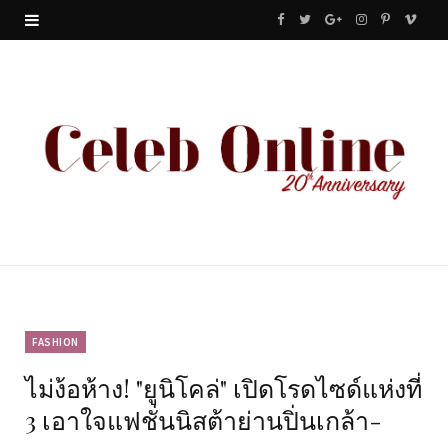
F
T
G
I
P
V
a
w
o
n
i
i
c
i
o
s
n
m
e
t
g
t
t
e
b
t
l
a
e
o
o
e
e
g
r
o
r
P
r
e
k
l
a
s
u
m
t
FASHION
ไม่ง้อห้าง! "ยูนิโคล่" เปิดโรดไซด์แห่งที่
s
3 เอาใจแฟชั่นนิสต้าย่านปิ่นเกล้า-