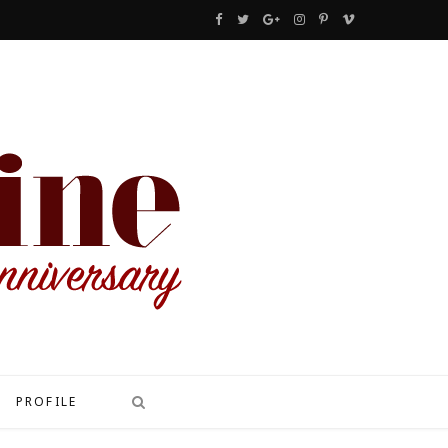
F
T
G
I
P
V
a
w
o
n
i
i
c
i
o
s
n
m
e
t
g
t
t
e
b
t
l
a
e
o
o
e
e
g
r
o
r
P
r
e
k
l
a
s
u
m
t
s
PROFILE