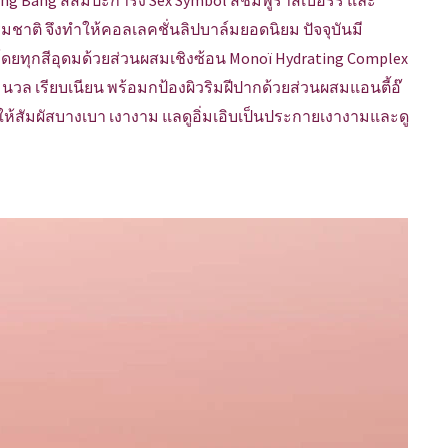
ng Bang สีส้มปะการัง Sex Symbol สีชมพูราสเบอร์รี่ และ
รรมชาติ จึงทำให้คอลเลคชั่นลิปบาล์มยอดนิยม ปัจจุบันมี
น) โดยทุกสีอุดมด้วยส่วนผสมเชิงซ้อน Monoï Hydrating Complex
มนวล เรียบเนียน พร้อมกป้องผิวริมฝีปากด้วยส่วนผสมแอนตี้อ๊
สให้สัมผัสบางเบา เงางาม แลดูอิ่มเอิบเป็นประกายเงางามและดู