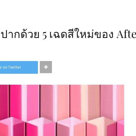
มฝีปากด้วย 5 เฉดสีใหม่ของ Af
e on Twitter