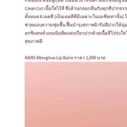
Pleasure สีชมพูกุหลาบอมม่วง Tender Years สีชมพู Ba
Clean Cut เนื้อใสไร้สี ซึ่งล้วนกลมกลืนกับทุกสีปากธ
ทั้งหมด 6 เฉดสี (เป็นเฉดสีที่มีเฉพาะในเอเชียเท่านั้
ช่วยมอบความชุ่มชื้น ฟื้นบำรุงสภาพผิวริมฝีปากให้นุ่
อกซิแดนท์ แถมยังเติมแต่งเรียวปากด้วยเนื้อสีโปร่งใ
สุขภาพดี
NARS Afterglow Lip Balm ราคา 1,090 บาท