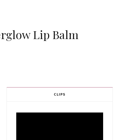
terglow Lip Balm
CLIPS
Video
Player