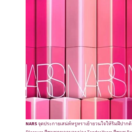
NARS
จุดประกายเสน่ห์หรูหราเย้ายวนใจให้ริมฝีปากด