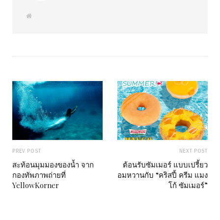
W
e
b
s
i
t
e
PREV POST
NEXT POST
สะท้อนมุมมองของน้ำ จาก
ต้อนรับซัมเมอร์ แบบเปรี้ยว
กองทัพภาพถ่ายที่
อมหวานกับ “คริสปี้ ครีม แมง
YellowKorner
โก้ ซัมเมอร์”