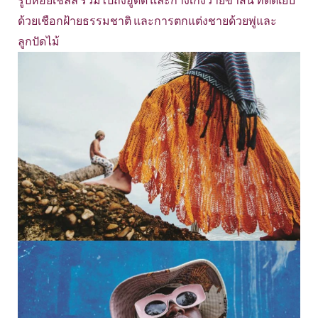
รูปหอยเชลล์ รวมไปถึงฮูดดี้ และกางเกงว่ายขาสั้น ที่ตัดเย็บ
ด้วยเชือกฝ้ายธรรมชาติ และการตกแต่งชายด้วยพู่และ
ลูกปัดไม้