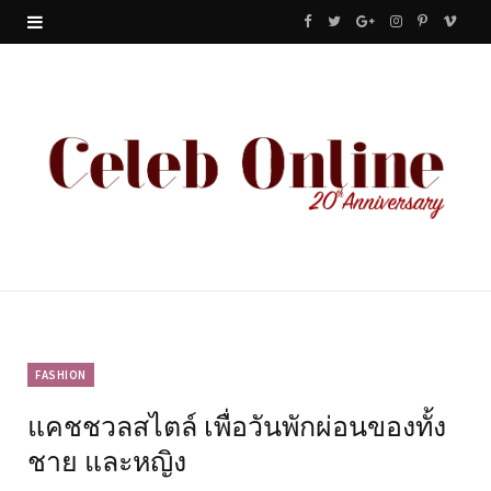
F
T
G
I
P
V
a
w
o
n
i
i
c
i
o
s
n
m
e
t
g
t
t
e
b
t
l
a
e
o
o
e
e
g
r
o
r
P
r
e
k
l
a
s
u
m
t
FASHION
แคชชวลสไตล์ เพื่อวันพักผ่อนของทั้ง
s
ชาย และหญิง