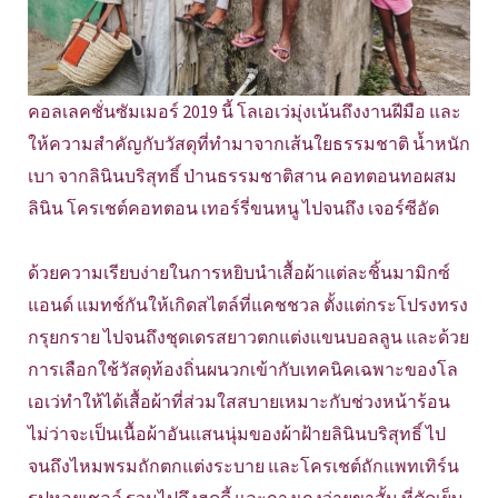
คอลเลคชั่นซัมเมอร์ 2019 นี้ โลเอเว่มุ่งเน้นถึงงานฝีมือ และ
ให้ความสำคัญกับวัสดุที่ทำมาจากเส้นใยธรรมชาติ น้ำหนัก
เบา จากลินินบริสุทธิ์ ป่านธรรมชาติสาน คอทตอนทอผสม
ลินิน โครเชต์คอทตอน เทอร์รี่ขนหนู ไปจนถึง เจอร์ซีอัด
ด้วยความเรียบง่ายในการหยิบนำเสื้อผ้าแต่ละชิ้นมามิกซ์
แอนด์ แมทช์กันให้เกิดสไตล์ที่แคชชวล ตั้งแต่กระโปรงทรง
กรุยกราย ไปจนถึงชุดเดรสยาวตกแต่งแขนบอลลูน และด้วย
การเลือกใช้วัสดุท้องถิ่นผนวกเข้ากับเทคนิคเฉพาะของโล
เอเว่ทำให้ได้เสื้อผ้าที่ส่วมใสสบายเหมาะกับช่วงหน้าร้อน
ไม่ว่าจะเป็นเนื้อผ้าอันแสนนุ่มของผ้าฝ้ายลินินบริสุทธิ์ ไป
จนถึงไหมพรมถักตกแต่งระบาย และโครเชต์ถักแพทเทิร์น