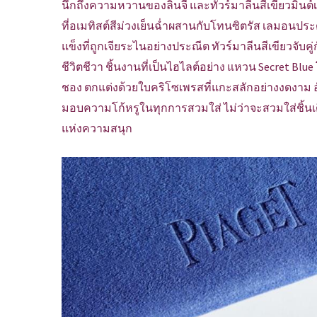
นึกถึงความหวานของลิ้นจี่ และทัวร์มาลีนสีเขียวมิ้น
ที่อเมทิสต์สีม่วงเย็นฉ่ำผสานกับโทนซิตรัส เลมอนปร
แข็งที่ถูกเจียระไนอย่างประณีต ทัวร์มาลีนสีเขียวจับค
ชีวิตชีวา ชิ้นงานที่เป็นไฮไลต์อย่าง แหวน Secret
ชอง ตกแต่งด้วยใบคริโซเพรสที่แกะสลักอย่างงดงาม อั
มอบความโก้หรูในทุกการสวมใส่ ไม่ว่าจะสวมใส่ชิ้นเดีย
แห่งความสนุก