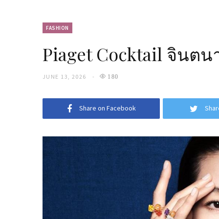
FASHION
Piaget Cocktail จินตน
JUNE 13, 2026
180
Share on Facebook
Shar