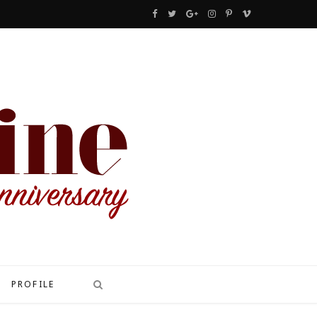
F
T
G
I
P
V
a
w
o
n
i
i
c
i
o
s
n
m
e
t
g
t
t
e
b
t
l
a
e
o
o
e
e
g
r
o
r
P
r
e
k
l
a
s
u
m
t
s
PROFILE