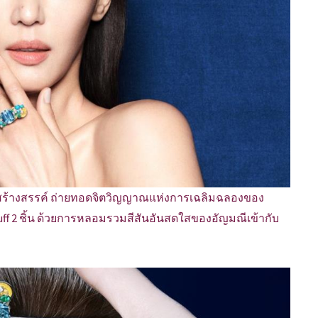
สุดสร้างสรรค์ ถ่ายทอดจิตวิญญาณแห่งการเฉลิมฉลองของ
uff 2 ชิ้น ด้วยการหลอมรวมสีสันอันสดใสของอัญมณีเข้ากับ