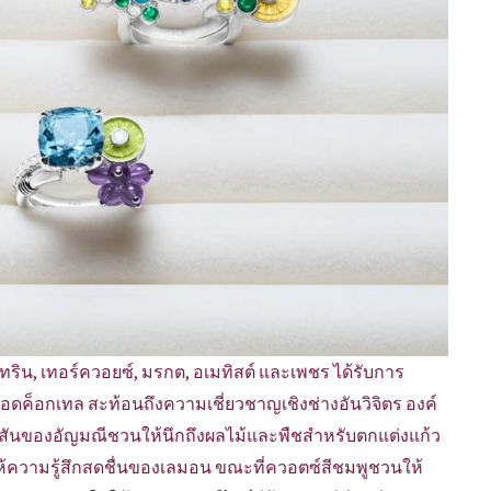
ิทริน, เทอร์ควอยซ์, มรกต, อเมทิสต์ และเพชร ได้รับการ
อดค็อกเทล สะท้อนถึงความเชี่ยวชาญเชิงช่างอันวิจิตร องค์
ีสันของอัญมณีชวนให้นึกถึงผลไม้และพืชสำหรับตกแต่งแก้ว
งให้ความรู้สึกสดชื่นของเลมอน ขณะที่ควอตซ์สีชมพูชวนให้