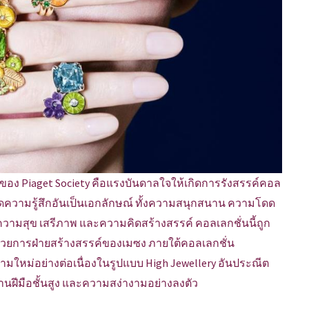
อง Piaget Society คือแรงบันดาลใจให้เกิดการรังสรรค์คอล
อดความรู้สึกอันเป็นเอกลักษณ์ ทั้งความสนุกสนาน ความโดด
ความสุข เสรีภาพ และความคิดสร้างสรรค์ คอลเลกชั่นนี้ถูก
้อำนวยการฝ่ายสร้างสรรค์ของเมซง ภายใต้คอลเลกชั่น
วามใหม่อย่างต่อเนื่องในรูปแบบ High Jewellery อันประณีต
ฝีมือชั้นสูง และความสง่างามอย่างลงตัว