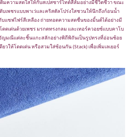
ต์เติมความสดใสให้กับสเปสซาร์ไทต์สีส้มอย่างมีชีวิตชีวา ขณะ
ะดับเพชรแบบพาเว่และคริสตัลโปร่งใสชวนให้นึกถึงก้อนน้ำ
ู่กับแซฟไฟร์สีเหลือง ถ่ายทอดความสดชื่นของมิ้นต์ได้อย่างมี
 Blue โดดเด่นด้วยเพชร มรกตทรงกลม และเทอร์ควอยซ์แบบคาโบ
ญมณีแต่ละชิ้นแกะสลักอย่างพิถีพิถันเป็นรูปทรงที่อ่อนช้อย
วให้โดดเด่น หรือสวมใส่ซ้อนกัน (Stack) เพื่อเพิ่มเลเยอร์