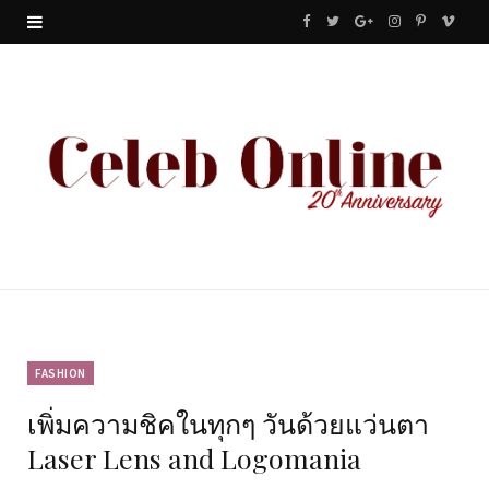
F
T
G
I
P
V
a
w
o
n
i
i
c
i
o
s
n
m
e
t
g
t
t
e
b
t
l
a
e
o
o
e
e
g
r
o
r
P
r
e
k
l
a
s
u
m
t
FASHION
เพิ่มความชิคในทุกๆ วันด้วยแว่นตา
s
Laser Lens and Logomania