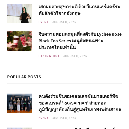
เสกผมสวยสุขภาพดี ด้วยวีแกนแฮร์แคร์ระ
ดับลักชัวรีจากอังกฤษ
EVENT
AUGUST 8, 2026
จิบความหอมละมุนที่ลงตัวกับ Lychee Rose
Black Tea Series เมนูพิเศษเฉพาะ
ประเทศไทยเท่านั้น
DINING OUT
AUGUST 8, 2026
POPULAR POSTS
คนดังร่วมชื่นชมคอลเลกชันมาสเตอร์พีซ
ของแบรนด์ 'RAKSAPHAN' ถ่ายทอด
ภูมิปัญญาท้องถิ่นสู่สุนทรียภาพระดับสากล
EVENT
AUGUST 8, 2026