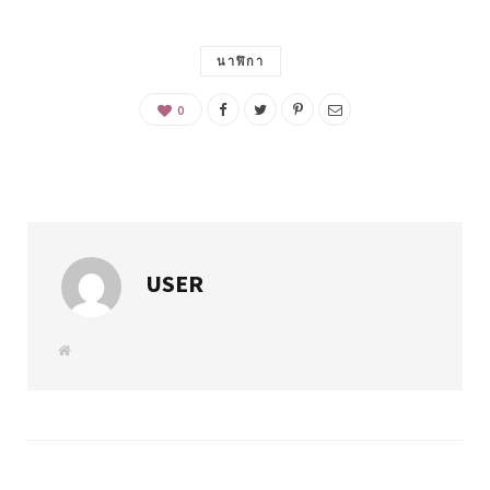
นาฬิกา
0
USER
W
e
b
s
i
t
e