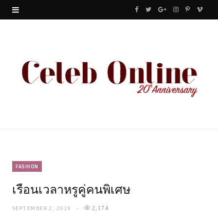
F
T
G
I
P
V
a
w
o
n
i
i
c
i
o
s
n
m
e
t
g
t
t
e
b
t
l
a
e
o
o
e
e
g
r
o
r
P
r
e
k
l
a
s
u
m
t
FASHION
เรือนเวลาหรูคู่คนพิเศษ
s
SEPTEMBER 2, 2019
2,174