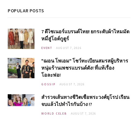
POPULAR POSTS
7 ดีไซเนอร์แบรนด์ไทย! ยกระดับผ้าไหมมัด
หมี่สู่โอต์กูตูร์
EVENT
AUGUST 7, 2026
"ฌอน โพเอม" โชว์ทะเบียนสมรสผู้บริหาร
หนุ่มร้านเพชรแบรนด์ดัง! ที่แท้เรื่อง
โอละพ่อ!
GOSSIP
AUGUST 7, 2026
สำรวจเส้นทางชีวิตเชื้อพระวงศ์ยุโรป เรียน
จบแล้วไปทำไรกันบ้าง !?
WORLD CELEB
AUGUST 7, 2026