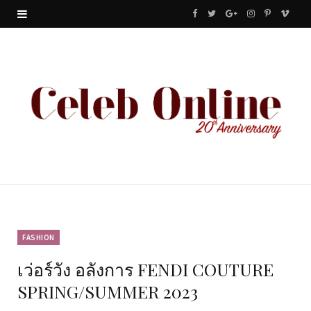
F
T
G
I
P
V
a
w
o
n
i
i
c
i
o
s
n
m
e
t
g
t
t
e
b
t
l
a
e
o
o
e
e
g
r
o
r
P
r
e
k
l
a
s
u
m
t
FASHION
เว่อร์วัง อลังการ FENDI COUTURE
s
SPRING/SUMMER 2023