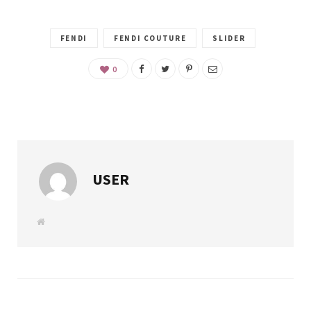
FENDI
FENDI COUTURE
SLIDER
0
USER
W
e
b
s
i
t
e