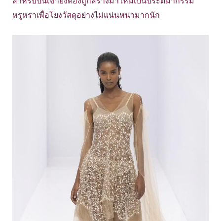
สำหรับปีนเขายังต้องถูกสร้างมาใหม่เป็นประติมากรรม
หรูหราเพื่อโยงวัสดุอย่างไม่แน่นหนามากนัก