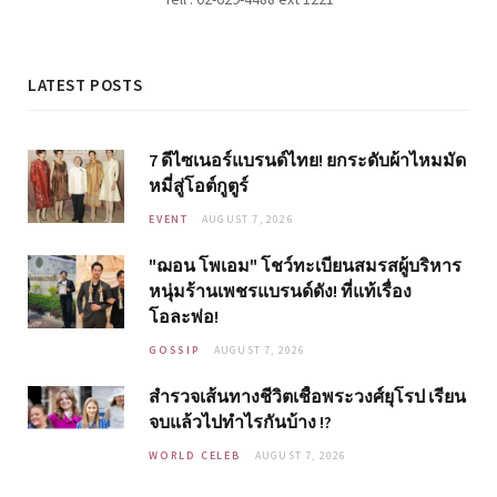
LATEST POSTS
7 ดีไซเนอร์แบรนด์ไทย! ยกระดับผ้าไหมมัด
หมี่สู่โอต์กูตูร์
EVENT
AUGUST 7, 2026
"ฌอน โพเอม" โชว์ทะเบียนสมรสผู้บริหาร
หนุ่มร้านเพชรแบรนด์ดัง! ที่แท้เรื่อง
โอละพ่อ!
GOSSIP
AUGUST 7, 2026
สำรวจเส้นทางชีวิตเชื้อพระวงศ์ยุโรป เรียน
จบแล้วไปทำไรกันบ้าง !?
WORLD CELEB
AUGUST 7, 2026