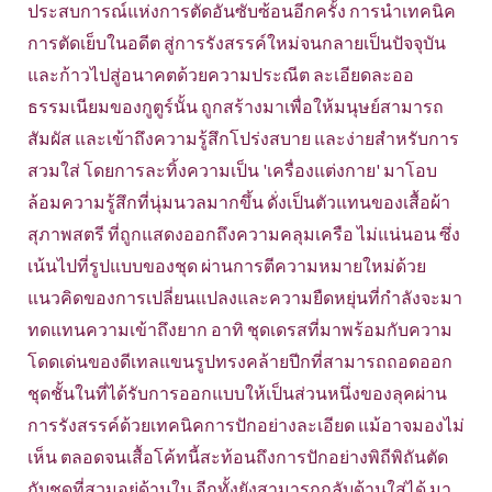
ประสบการณ์แห่งการตัดอันซับซ้อนอีกครั้ง การนำเทคนิค
การตัดเย็บในอดีต สู่การรังสรรค์ใหม่จนกลายเป็นปัจจุบัน
และก้าวไปสู่อนาคตด้วยความประณีต ละเอียดละออ
ธรรมเนียมของกูตูร์นั้น ถูกสร้างมาเพื่อให้มนุษย์สามารถ
สัมผัส และเข้าถึงความรู้สึกโปร่งสบาย และง่ายสำหรับการ
สวมใส่ โดยการละทิ้งความเป็น 'เครื่องแต่งกาย' มาโอบ
ล้อมความรู้สึกที่นุ่มนวลมากขึ้น ดั่งเป็นตัวแทนของเสื้อผ้า
สุภาพสตรี ที่ถูกแสดงออกถึงความคลุมเครือ ไม่แน่นอน ซึ่ง
เน้นไปที่รูปแบบของชุด ผ่านการตีความหมายใหม่ด้วย
แนวคิดของการเปลี่ยนแปลงและความยืดหยุ่นที่กำลังจะมา
ทดแทนความเข้าถึงยาก อาทิ ชุดเดรสที่มาพร้อมกับความ
โดดเด่นของดีเทลแขนรูปทรงคล้ายปีกที่สามารถถอดออก
ชุดชั้นในที่ได้รับการออกแบบให้เป็นส่วนหนึ่งของลุคผ่าน
การรังสรรค์ด้วยเทคนิคการปักอย่างละเอียด แม้อาจมองไม่
เห็น ตลอดจนเสื้อโค้ทนี้สะท้อนถึงการปักอย่างพิถีพิถันตัด
กับชุดที่สวมอยู่ด้านใน อีกทั้งยังสามารถกลับด้านใส่ได้ มา