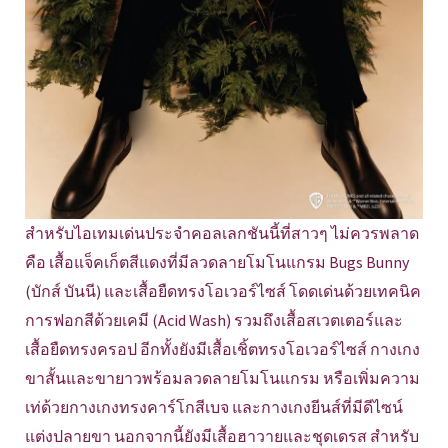
สำหรับไอเทมเด่นประจำคอลเลกชันนี้ที่สาวๆ ไม่ควรพลาด
คือ เสื้อแจ็คเก็ตสีแดงที่มีลวดลายโมโนแกรม Bugs Bunny
(บักส์ บันนี) และเสื้อยืดทรงโอเวอร์ไซส์ โดดเด่นด้วยเทคนิค
การฟอกสีด้วยเคมี (Acid Wash) รวมถึงเสื้อสเวตเตอร์และ
เสื้อยืดทรงครอป อีกทั้งยังมีเสื้อเชิ้ตทรงโอเวอร์ไซส์ กางเกง
ขาสั้นและขายาวพร้อมลวดลายโมโนแกรม หรือเพิ่มความ
เท่ด้วยกางเกงทรงคาร์โกสีเบจ และกางเกงยีนส์ที่มีดีไซน์
แต่งปลายขา นอกจากนี้ยังมีเสื้อฮาวายและชุดเดรส สำหรับ