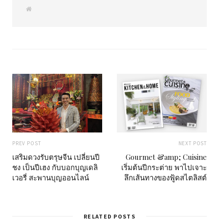
W
e
b
s
i
t
e
PREV POST
NEXT POST
เสริมดวงรับตรุษจีน เปลี่ยนปี
Gourmet &amp; Cuisine
ชง เป็นปีเฮง กับบอกบุญเดลิ
เริ่มต้นปีกระต่าย พาไปเจาะ
เวอรี่ สะพานบุญออนไลน์
ลึกเส้นทางของฟู้ดสไตลิสต์
RELATED POSTS