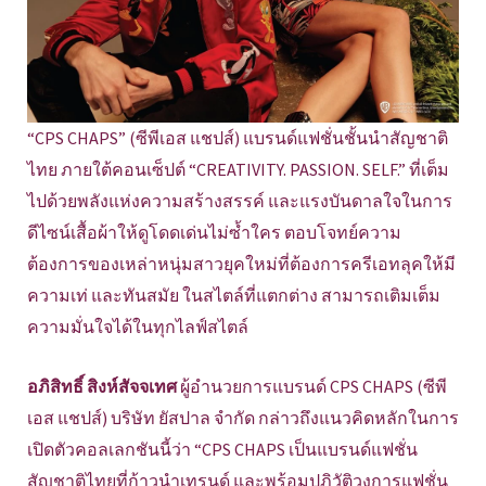
“CPS CHAPS” (ซีพีเอส แชปส์) แบรนด์แฟชั่นชั้นนำสัญชาติ
ไทย ภายใต้คอนเซ็ปต์ “CREATIVITY. PASSION. SELF.” ที่เต็ม
ไปด้วยพลังแห่งความสร้างสรรค์ และแรงบันดาลใจในการ
ดีไซน์เสื้อผ้าให้ดูโดดเด่นไม่ซ้ำใคร ตอบโจทย์ความ
ต้องการของเหล่าหนุ่มสาวยุคใหม่ที่ต้องการครีเอทลุคให้มี
ความเท่ และทันสมัย ในสไตล์ที่แตกต่าง สามารถเติมเต็ม
ความมั่นใจได้ในทุกไลฟ์สไตล์
อภิสิทธิ์ สิงห์สัจจเทศ
ผู้อำนวยการแบรนด์ CPS CHAPS (ซีพี
เอส แชปส์) บริษัท ยัสปาล จำกัด กล่าวถึงแนวคิดหลักในการ
เปิดตัวคอลเลกชันนี้ว่า “CPS CHAPS เป็นแบรนด์แฟชั่น
สัญชาติไทยที่ก้าวนำเทรนด์ และพร้อมปฎิวัติวงการแฟชั่น