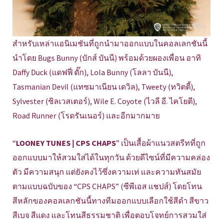
สำหรับเหล่าแอนิเมชันที่ถูกนำมาออกแบบในคอลเลกชันนี้
นำโดย Bugs Bunny (บักส์ บันนี) พร้อมด้วยผองเพื่อน อาทิ
Daffy Duck (แดฟฟี่ ดั๊ก), Lola Bunny (โลลา บันนี),
Tasmanian Devil (แทซมาเนียน เดวิล), Tweety (ทวิตตี้),
Sylvester (ซิลเวสเตอร์), Wile E. Coyote (ไวลี อี. ไคโยตี),
Road Runner (โรดรันเนอร์) และอีกมากมาย
“
LOONEY TUNES | CPS CHAPS
” เป็นเสื้อผ้าแนวสตรีทที่ถูก
ออกแบบมาให้สวมใส่ได้ในทุกวัน ด้วยดีไซน์ที่มีความคล่อง
ตัว มีความสนุก แต่ยังคงไว้ซึ่งความเท่ และความทันสมัย
ตามแบบฉบับของ “CPS CHAPS” (ซีพีเอส แชปส์) โดยโทน
สีหลักของคอลเลกชันนี้ทางทีมออกแบบเลือกใช้สีดำ สีขาว
สีเบจ สีแดง และโทนสีธรรมชาติ เพื่อตอบโจทย์การสวมใส่