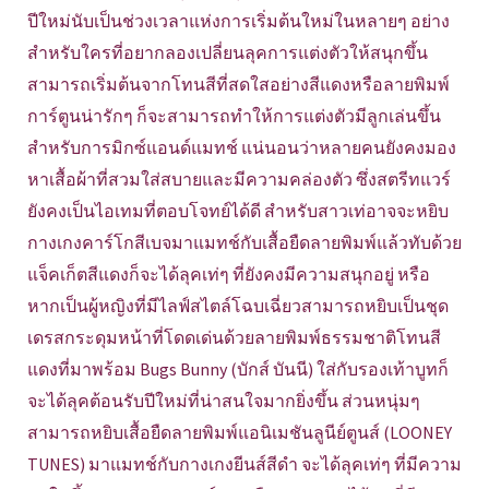
ปีใหม่นับเป็นช่วงเวลาแห่งการเริ่มต้นใหม่ในหลายๆ อย่าง
สำหรับใครที่อยากลองเปลี่ยนลุคการแต่งตัวให้สนุกขึ้น
สามารถเริ่มต้นจากโทนสีที่สดใสอย่างสีแดงหรือลายพิมพ์
การ์ตูนน่ารักๆ ก็จะสามารถทำให้การแต่งตัวมีลูกเล่นขึ้น
สำหรับการมิกซ์แอนด์แมทช์ แน่นอนว่าหลายคนยังคงมอง
หาเสื้อผ้าที่สวมใส่สบายและมีความคล่องตัว ซึ่งสตรีทแวร์
ยังคงเป็นไอเทมที่ตอบโจทย์ได้ดี สำหรับสาวเท่อาจจะหยิบ
กางเกงคาร์โกสีเบจมาแมทช์กับเสื้อยืดลายพิมพ์แล้วทับด้วย
แจ็คเก็ตสีแดงก็จะได้ลุคเท่ๆ ที่ยังคงมีความสนุกอยู่ หรือ
หากเป็นผู้หญิงที่มีไลฟ์สไตล์โฉบเฉี่ยวสามารถหยิบเป็นชุด
เดรสกระดุมหน้าที่โดดเด่นด้วยลายพิมพ์ธรรมชาติโทนสี
แดงที่มาพร้อม Bugs Bunny (บักส์ บันนี) ใส่กับรองเท้าบูทก็
จะได้ลุคต้อนรับปีใหม่ที่น่าสนใจมากยิ่งขึ้น ส่วนหนุ่มๆ
สามารถหยิบเสื้อยืดลายพิมพ์แอนิเมชันลูนีย์ตูนส์ (LOONEY
TUNES) มาแมทช์กับกางเกงยีนส์สีดำ จะได้ลุคเท่ๆ ที่มีความ