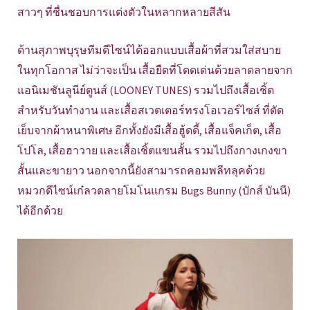
สาวๆ ที่ชื่นชอบการแต่งตัวในหลากหลายสีสัน
ด้านสุภาพบุรุษทีมดีไซน์ได้ออกแบบเสื้อผ้าที่สวมใส่สบาย
ในทุกโอกาส ไม่ว่าจะเป็น เสื้อยืดที่โดดเด่นด้วยลาดลายจาก
แอนิเมชันลูนีย์ตูนส์ (LOONEY TUNES) รวมไปถึงเสื้อเชิ้ต
สำหรับวันทำงาน และเสื้อสเวตเตอร์ทรงโอเวอร์ไซส์ ที่ตัด
เย็บจากผ้าหนาพิเศษ อีกทั้งยังมีเสื้อฮู้ดดี้, เสื้อแจ็คเก็ต, เสื้อ
โปโล, เสื้อฮาวาย และเสื้อเชิ้ตแขนสั้น รวมไปถึงกางเกงขา
สั้นและขายาว นอกจากนี้ยังสามารถคอมพลีทลุคด้วย
หมวกดีไซน์เก๋ลวดลายโมโนแกรม Bugs Bunny (บักส์ บันนี)
ได้อีกด้วย