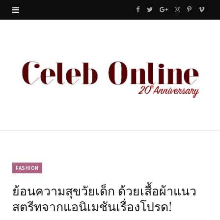
F
T
G
I
P
V
a
w
o
n
i
i
c
i
o
s
n
m
e
t
g
t
t
e
b
t
l
a
e
o
o
e
e
g
r
o
r
P
r
e
k
l
a
s
u
m
t
FASHION
ย้อนความสุขวัยเด็ก ด้วยเสื้อผ้าแนว
s
สตรีทจากแอนิเมชันเรื่องโปรด!