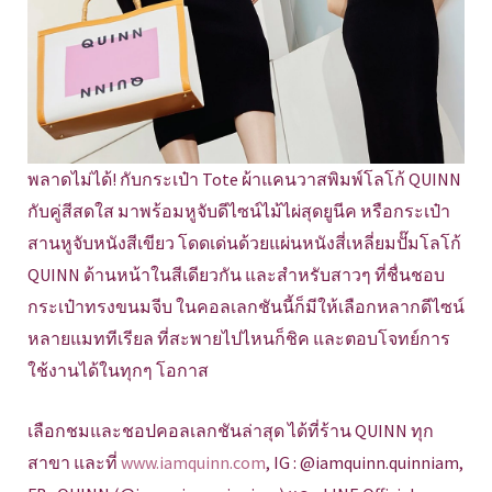
พลาดไม่ได้! กับกระเป๋า Tote ผ้าแคนวาสพิมพ์โลโก้ QUINN
กับคู่สีสดใส มาพร้อมหูจับดีไซน์ไม้ไผ่สุดยูนีค หรือกระเป๋า
สานหูจับหนังสีเขียว โดดเด่นด้วยแผ่นหนังสี่เหลี่ยมปั๊มโลโก้
QUINN ด้านหน้าในสีเดียวกัน และสำหรับสาวๆ ที่ชื่นชอบ
กระเป๋าทรงขนมจีบ ในคอลเลกชันนี้ก็มีให้เลือกหลากดีไซน์
หลายแมททีเรียล ที่สะพายไปไหนก็ชิค และตอบโจทย์การ
ใช้งานได้ในทุกๆ โอกาส
เลือกชมและชอปคอลเลกชันล่าสุด ได้ที่ร้าน QUINN ทุก
สาขา และที่
www.iamquinn.com
, IG : @iamquinn.quinniam,