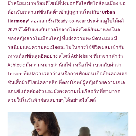
มีรสนิยม มาพร้อมดีไซน์ที่บ่งบอกถึงไลฟ์สไตล์คนเมือง ขอ
ต้อนรับเหล่าแฟชั่นนิสต้าเข้าสู่ฤดูกาลใหม่กับ
‘Urban
Harmony’
คอลเลกชัน Ready-to-wear ประจำฤดูใบไม้ผลิ
2023 ที่ได้รับแรงบันดาลใจจากไลฟ์สไตล์อันน่าหลงใหล
ของหญิงสาวในเมืองใหญ่ ที่แฝงความทะมัดทะแมง มี
รสนิยมและความละเมียดละไมในการใช้ชีวิต ผสมเข้ากับ
เทรนด์แฟชั่นสุดฮิตอย่าง สไตล์ Athleisure ที่มาจากคำว่า
Athletic มีความหมายว่านักกีฬา หรือ กีฬา บวกกับคำว่า
Leisure ที่แปลว่า เวลาว่าง หรือการพักผ่อน เกิดเป็นคอลเลก
ชันเสื้อผ้าดีไซน์คลาสสิก ที่ตอบโจทย์ผู้หญิงด้วยความเอเล
แกนซ์แต่คล่องตัว และยังคงความเป็นรีสอร์ทที่สามารถ
สวมใส่ในวันพักผ่อนสบายๆ ได้อย่างมีสไตล์