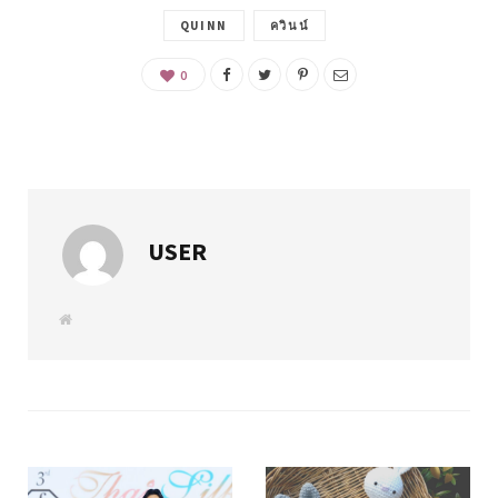
QUINN
ควินน์
0
USER
W
e
b
s
i
t
e