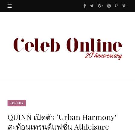
F
T
G
I
P
V
a
w
o
n
i
i
c
i
o
s
n
m
e
t
g
t
t
e
b
t
l
a
e
o
o
e
e
g
r
o
r
P
r
e
k
l
a
s
u
m
t
FASHION
QUINN เปิดตัว ‘Urban Harmony’
s
สะท้อนเทรนด์แฟชั่น Athleisure