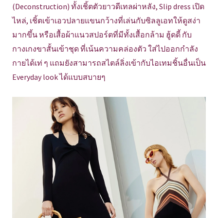
(Deconstruction) ทั้งเชิ้ตตัวยาวดีเทลผ่าหลัง, Slip dress เปิด
ไหล่, เชิ้ตเข้าเอวปลายแขนกว้างที่เล่นกับซิลลูเอทให้ดูสง่า
มากขึ้น หรือเสื้อผ้าแนวสปอร์ตที่มีทั้งเสื้อกล้าม ฮู้ดดี้ กับ
กางเกงขาสั้นเข้าชุด ที่เน้นความคล่องตัว ใส่ไปออกกำลัง
กายได้เท่ ๆ แถมยังสามารถสไตล์ลิ่งเข้ากับไอเทมชิ้นอื่นเป็น
Everyday look ได้แบบสบายๆ