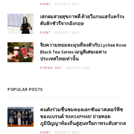
EVENT
AUGUST 8, 2026
เสกผมสวยสุขภาพดี ด้วยวีแกนแฮร์แคร์ระ
ดับลักชัวรีจากอังกฤษ
EVENT
AUGUST 8, 2026
จิบความหอมละมุนที่ลงตัวกับ Lychee Rose
Black Tea Series เมนูพิเศษเฉพาะ
ประเทศไทยเท่านั้น
DINING OUT
AUGUST 8, 2026
POPULAR POSTS
คนดังร่วมชื่นชมคอลเลกชันมาสเตอร์พีซ
ของแบรนด์ 'RAKSAPHAN' ถ่ายทอด
ภูมิปัญญาท้องถิ่นสู่สุนทรียภาพระดับสากล
EVENT
AUGUST 8, 2026