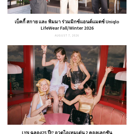
เบ็คกี้ สกาย และ พิมมา ร่วมมิกซ์แอนด์แมตช์ Uniqlo
LifeWear Fall/Winter 2026
AUGUST 7, 2026
LYN ฉลอง25 ปี!? อวดไอเทมเด่น 2 คอลเลกชัน