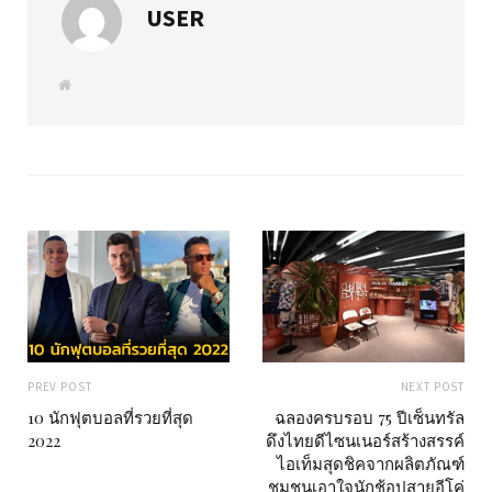
USER
W
e
b
s
i
t
e
PREV POST
NEXT POST
10 นักฟุตบอลที่รวยที่สุด
ฉลองครบรอบ 75 ปีเซ็นทรัล
2022
ดึงไทยดีไซนเนอร์สร้างสรรค์
ไอเท็มสุดชิคจากผลิตภัณฑ์
ชุมชนเอาใจนักช้อปสายอีโค่