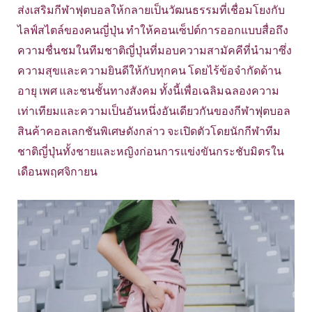
ส่งเสริมกีฬาฟุตบอลให้กลายเป็นวัฒนธรรมที่เชื่อมโยงกับ
ไลฟ์สไตล์ของคนญี่ปุ่น ทำให้คอนเซ็ปต์การออกแบบสื่อถึง
ความชื่นชมในทีมชาติญี่ปุ่นที่มอบความสามัคคีที่นำมาซึ่ง
ความสุขและความยินดีให้กับทุกคน โดยไร้ข้อจำกัดด้าน
อายุ เพศ และชนชั้นทางสังคม ทั้งนี้เพื่อเฉลิมฉลองความ
เท่าเทียมและความเป็นอันหนึ่งอันเดียวกันของกีฬาฟุตบอล
สินค้าคอลเลกชันพิเศษดังกล่าว จะเปิดตัวโดยนักกีฬาทีม
ชาติญี่ปุ่นทั้งชายและหญิงก่อนการแข่งขันกระชับมิตรใน
เดือนพฤศจิกายน