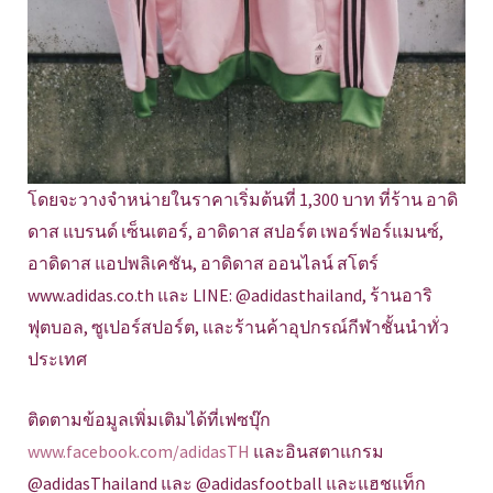
โดยจะวางจำหน่ายในราคาเริ่มต้นที่ 1,300 บาท ที่ร้าน อาดิ
ดาส แบรนด์ เซ็นเตอร์, อาดิดาส สปอร์ต เพอร์ฟอร์แมนซ์,
อาดิดาส แอปพลิเคชัน, อาดิดาส ออนไลน์ สโตร์
www.adidas.co.th และ LINE: @adidasthailand, ร้านอาริ
ฟุตบอล, ซูเปอร์สปอร์ต, และร้านค้าอุปกรณ์กีฬาชั้นนำทั่ว
ประเทศ
ติดตามข้อมูลเพิ่มเติมได้ที่เฟซบุ๊ก
www.facebook.com/adidasTH
และอินสตาแกรม
@adidasThailand และ @adidasfootball และแฮชแท็ก