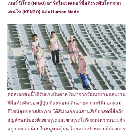
เนอร์ นิโกะ (NIGO) อาร์ตไดเรคเตอร์ชื่อดังระดับโลกจาก
เคนโซ (KENZO) และ Human Made
คอลเลกชันนี้ได้รับแรงบันดาลใจมาจากวัฒนธรรมและงาน
ฝีมือดั้งเดิมของญี่ปุ่น ที่สะท้อนกลิ่นอายความมินิมอลผสม
ดีไซน์สุดคลาสสิก ภายใต้สีม่วงอ่อนผสานสีเขียวสดที่สื่อถึง
สัญลักษณ์ของต้นซากุระและซากุระโมจิ ขนมหวานประจำ
ฤดูกาลยอดนิยมในหมู่คนญี่ปุ่น โดยจากเป้าหมายที่ต้องการ