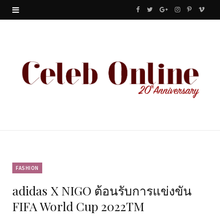
F
T
G
I
P
V
a
w
o
n
i
i
c
i
o
s
n
m
e
t
g
t
t
e
b
t
l
a
e
o
o
e
e
g
r
o
r
P
r
e
k
l
a
s
u
m
t
FASHION
adidas X NIGO ต้อนรับการแข่งขัน
s
FIFA World Cup 2022TM