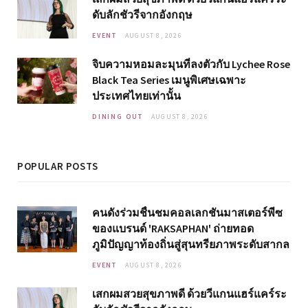
ดับลักชัวรีจากอังกฤษ
EVENT
AUGUST 8, 2026
จิบความหอมละมุนที่ลงตัวกับ Lychee Rose
Black Tea Series เมนูพิเศษเฉพาะ
ประเทศไทยเท่านั้น
DINING OUT
AUGUST 8, 2026
POPULAR POSTS
คนดังร่วมชื่นชมคอลเลกชันมาสเตอร์พีซ
ของแบรนด์ 'RAKSAPHAN' ถ่ายทอด
ภูมิปัญญาท้องถิ่นสู่สุนทรียภาพระดับสากล
EVENT
AUGUST 8, 2026
เสกผมสวยสุขภาพดี ด้วยวีแกนแฮร์แคร์ระ